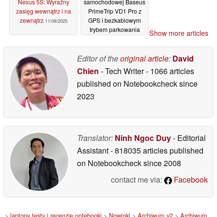
Nexus 5S: Wyraźny
samochodowej Baseus
zasięg wewnątrz i na
PrimeTrip VD1 Pro z
zewnątrz
GPS i bezkablowym
11/09/2025
trybem parkowania
Show more articles
11/09/2025
Editor of the
original article
:
David
Chien
- Tech Writer
- 1066 articles
published on Notebookcheck
since
2023
Translator:
Ninh Ngoc Duy
- Editorial
Assistant
- 818035 articles published
on Notebookcheck
since 2008
contact me via:
Facebook
>
laptopy testy i recenzje notebooki
>
Nowinki
>
Archiwum v2
>
Archiwum