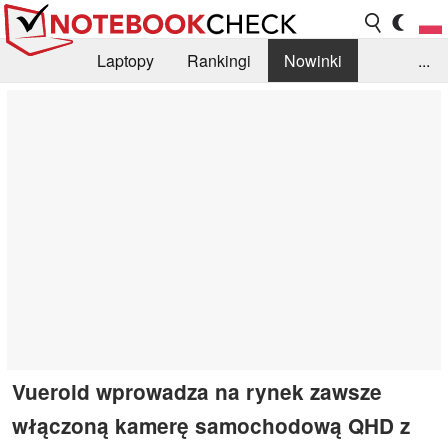
Laptopy
Rankingi
Nowinki
...
Biblioteka
Info
Szukajka recenzji
Vueroid wprowadza na rynek zawsze
włączoną kamerę samochodową QHD z