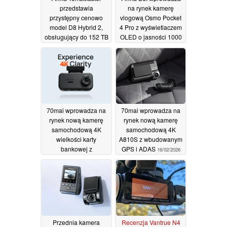
przedstawia
na rynek kamerę
przystępny cenowo
vlogową Osmo Pocket
model D8 Hybrid 2,
4 Pro z wyświetlaczem
obsługujący do 152 TB
OLED o jasności 1000
pamięci masowej
nitów i nowym
obiektywem z 3-
24/07/2026
krotnym zoomem
16/06/2026
70mai wprowadza na
70mai wprowadza na
rynek nową kamerę
rynek nową kamerę
samochodową 4K
samochodową 4K
wielkości karty
A810S z wbudowanym
bankowej z
GPS i ADAS
16/02/2026
wbudowanym ekranem
i GPS
20/05/2026
Przednia kamera
Recenzja Vantrue N4