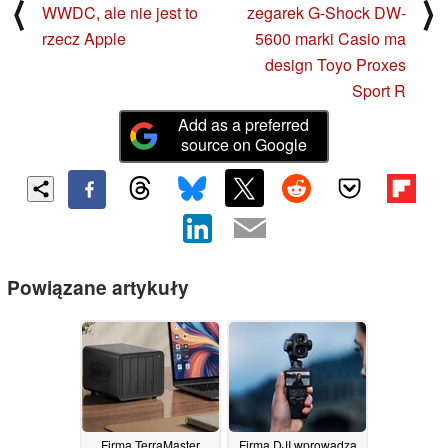
⟨
⟩
WWDC, ale nie jest to
zegarek G-Shock DW-
rzecz Apple
5600 marki Casio ma
design Toyo Proxes
Sport R
Add as a preferred
source on Google
Powiązane artykuły
Firma TerraMaster
Firma DJI wprowadza