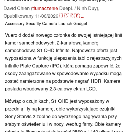
David Chien (
tłumaczenie
DeepL / Ninh Duy),
Opublikowany
11/06/2026
🇺🇸
🇩🇪
...
Accessory
Security
Camera
Launch
Gadget
Vueroid dodał nowego członka do swojej istniejącej linii
kamer samochodowych, 2-kanałową kamerę
samochodową S1 QHD Infinite. Najnowsza oferta jest
wyposażona w funkcję ulepszania tablic rejestracyjnych
Infinite Plate Capture (IPC), która pomaga zapewnić, że
osoby zaangażowane w spowodowanie wypadku mogą
zostać namierzone na podstawie nagrań HDR. Kamera
posiada wbudowany 2,3-calowy ekran LCD.
Mówiąc o czujnikach, S1 QHD jest wyposażony w
przednią i tylną kamerę, obie wykorzystujące czujniki
Sony Starvis 2 zdolne do wyraźnego nagrywania przy
słabym oświetleniu i w nocy, według firmy. Obie kamery
rejestrują filmy w rozdzielczości 2560 x 1440 pikseli przy