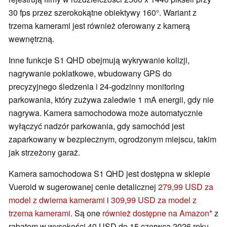
30 fps przez szerokokątne obiektywy 160°. Wariant z
trzema kamerami jest również oferowany z kamerą
wewnętrzną.
Inne funkcje S1 QHD obejmują wykrywanie kolizji,
nagrywanie poklatkowe, wbudowany GPS do
precyzyjnego śledzenia i 24-godzinny monitoring
parkowania, który zużywa zaledwie 1 mA energii, gdy nie
nagrywa. Kamera samochodowa może automatycznie
wyłączyć nadzór parkowania, gdy samochód jest
zaparkowany w bezpiecznym, ogrodzonym miejscu, takim
jak strzeżony garaż.
Kamera samochodowa S1 QHD jest dostępna w sklepie
Vueroid w sugerowanej cenie detalicznej
279,99 USD za
model z dwiema kamerami
i
309,99 USD za model z
trzema kamerami
. Są one
również dostępne na Amazon
z
rabatem w wysokości 40 USD do 15 czerwca 2026 roku.