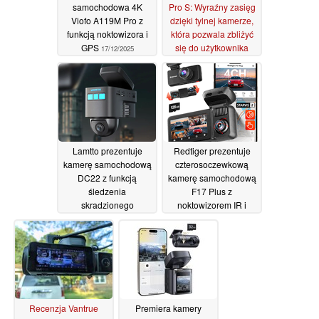
samochodowa 4K
Pro S: Wyraźny zasięg
Viofo A119M Pro z
dzięki tylnej kamerze,
funkcją noktowizora i
która pozwala zbliżyć
GPS
się do użytkownika
17/12/2025
23/11/2025
Lamtto prezentuje
Redtiger prezentuje
kamerę samochodową
czterosoczewkową
DC22 z funkcją
kamerę samochodową
śledzenia
F17 Plus z
skradzionego
noktowizorem IR i
samochodu w czasie
ekranem dotykowym
rzeczywistym za
IPS
10/10/2025
pośrednictwem sieci
komórkowej 4G
27/10/2025
Recenzja Vantrue
Premiera kamery