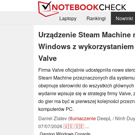
Laptopy
Rankingi
Nowinki
Urządzenie Steam Machine 
Windows z wykorzystaniem 
Valve
Firma Valve oficjalnie udostępniła nowe ster
Steam Machine przeznaczonych dla system
obejmuje sterowniki do wszystkich głównych
wydanie wpisuje się w strategię firmy Valve, 
do gier ma być w pierwszej kolejności przez
komputerów PC.
Daniel Zlatev (
tłumaczenie
DeepL / Ninh Duy
07/07/2026
🇺🇸
🇸🇪
...
Gaming
Windows
Console