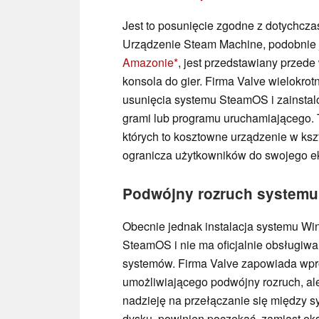
Jest to posunięcie zgodne z dotychcz
Urządzenie Steam Machine, podobnie
Amazonie
, jest przedstawiany przed
konsola do gier. Firma Valve wielokro
usunięcia systemu SteamOS i zainsta
grami lub programu uruchamiającego. 
których to kosztowne urządzenie w kszt
ogranicza użytkowników do swojego e
Podwójny rozruch system
Obecnie jednak instalacja systemu Wi
SteamOS i nie ma oficjalnie obsługiw
systemów. Firma Valve zapowiada wpr
umożliwiającego podwójny rozruch, ale 
nadzieję na przełączanie się między
dysku, powinien poczekać, zamiast e