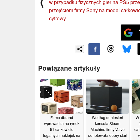
⟨
w przypadku fizycznych gier na PS5 prz
przejściem firmy Sony na model całkowi
cyfrowy
Powiązane artykuły
Firma dbrand
Według doniesień
W 
wprowadza na rynek
konsola Steam
51 całkowicie
Machine firmy Valve
ca
legalnych naklejek na
odnotowała dobry start
w