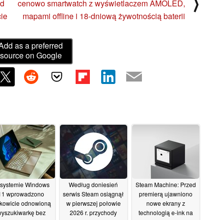
⟩
ed
cenowo smartwatch z wyświetlaczem AMOLED,
cie
mapami offline i 18-dniową żywotnością baterii
Add as a preferred
source on Google
systemie Windows
Według doniesień
Steam Machine: Przed
11 wprowadzono
serwis Steam osiągnął
premierą ujawniono
łkowicie odnowioną
w pierwszej połowie
nowe ekrany z
yszukiwarkę bez
2026 r. przychody
technologią e-ink na