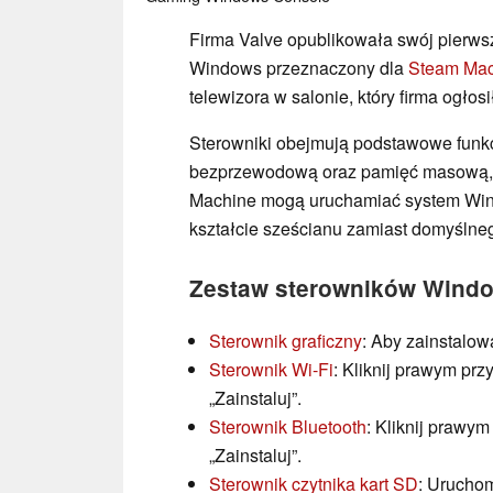
Firma Valve opublikowała swój pierwsz
Windows przeznaczony dla
Steam Mac
telewizora w salonie, który firma ogłos
Sterowniki obejmują podstawowe funkcj
bezprzewodową oraz pamięć masową, 
Machine mogą uruchamiać system Win
kształcie sześcianu zamiast domyśln
Zestaw sterowników Windo
Sterownik graficzny
: Aby zainstalow
Sterownik Wi-Fi
: Kliknij prawym prz
„Zainstaluj”.
Sterownik Bluetooth
: Kliknij prawym
„Zainstaluj”.
Sterownik czytnika kart SD
: Uruchom