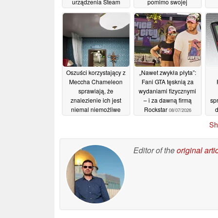
urządzenia Steam
pomimo swojej
Machine
wysokiej ceny
23/07/2026
19/07/2026
Oszuści korzystający z
„Nawet zwykła płyta”:
Meccha Chameleon
Fani GTA tęsknią za
sprawiają, że
wydaniami fizycznymi
znalezienie ich jest
– i za dawną firmą
sp
niemal niemożliwe
Rockstar
d
08/07/2026
08/07/2026
Sh
Editor of the
original arti