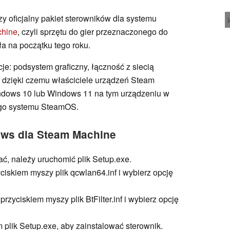
y oficjalny pakiet sterowników dla systemu
hine
, czyli sprzętu do gier przeznaczonego do
iła na początku tego roku.
e: podsystem graficzny, łączność z siecią
dzięki czemu właściciele urządzeń Steam
dows 10 lub Windows 11 na tym urządzeniu w
ego systemu SteamOS.
ws dla Steam Machine
ać, należy uruchomić plik Setup.exe.
yciskiem myszy plik qcwlan64.inf i wybierz opcję
 przyciskiem myszy plik BtFilter.inf i wybierz opcję
 plik Setup.exe, aby zainstalować sterownik.