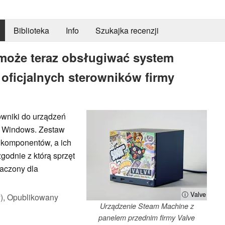
Biblioteka
Info
Szukajka recenzji
może teraz obsługiwać system
oficjalnych sterowników firmy
owniki do urządzeń
u Windows. Zestaw
 komponentów, a ich
zgodnie z którą sprzęt
naczony dla
ⓘ Valve
),
Opublikowany
Urządzenie Steam Machine z
panelem przednim firmy Valve