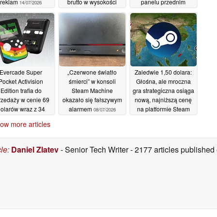
reklam
brutto w wysokości
panelu przednim
14/07/2026
11,1 mld dolarów, co
10/07/2026
stanowi najwyższy
wynik półroczny w
historii
10/07/2026
Evercade Super
„Czerwone światło
Zaledwie 1,50 dolara:
Pocket Activision
śmierci” w konsoli
Głośna, ale mroczna
Edition trafia do
Steam Machine
gra strategiczna osiąga
rzedaży w cenie 69
okazało się fałszywym
nową, najniższą cenę
olarów wraz z 34
alarmem
na platformie Steam
08/07/2026
grami
08/07/2026
08/07/2026
ow more articles
cle
:
Daniel Zlatev
- Senior Tech Writer
- 2177 articles publishe