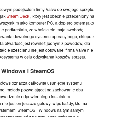
asowym podejściem firmy Valve do swojego sprzętu.
 jak
Steam Deck
, który jest obecnie przeceniony na
e wszystkim jako komputer PC, a dopiero potem jako
tnie podkreślała, że właściciele mają swobodę
lowania dowolnego systemu operacyjnego, sklepu z
Ta otwartość jest również jednym z powodów, dla
ałcie sześcianu nie jest dotowane: firma Valve nie
kosystemu w celu odzyskania kosztów sprzętu.
u Windows i SteamOS
ndows oznacza całkowite usunięcie systemu
anej metody pozwalającej na zachowanie obu
owadzenie odpowiedniego instalatora
nie jest on jeszcze gotowy, więc każdy, kto ma
 systemami SteamOS i Windows na tym samym
ksperymentować z nowymi sterownikami dla