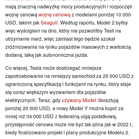
mają znaczną nadwyżkę mocy produkcyjnych i rozpoczęli
wojnę cenową
wojnę cenową
z modelami poniżej 10 000
USD, takimi jak
Seagull
. Według raportu, Model 2 byłby
więc wyścigiem na dno, który nie pozwoliłby Tesli na
utrzymanie marż, więc zamiast tego będzie szukał
zróżnicowania na rynku pojazdów masowych z wartością
dodaną, taką jak autonomiczna jazda.
Co więcej, Tesla może dostrzegać mniejsze
zapotrzebowanie na mniejszy samochód za 25 000 USD z
ograniczoną specyfikacją i funkcjami na rynku, który staje
się coraz większym wyzwaniem dla pojazdów
elektrycznych. Teraz, gdy
używany Model 3
kosztują
poniżej 20 000 USD, a nowy Model Y można kupić za
mniej niż 34 000 USD z federalną ulgą podatkową,
przystępność cenowa może nie być tak pilna jak w 2022 r.,
kiedy finalizowano projekt i plany produkcyjne Modelu 2.