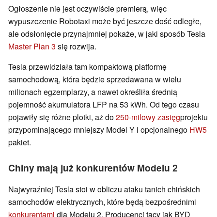
Ogłoszenie nie jest oczywiście premierą, więc
wypuszczenie Robotaxi może być jeszcze dość odległe,
ale odsłonięcie przynajmniej pokaże, w jaki sposób Tesla
Master Plan 3
się rozwija.
Tesla przewidziała tam kompaktową platformę
samochodową, która będzie sprzedawana w wielu
milionach egzemplarzy, a nawet określiła średnią
pojemność akumulatora LFP na 53 kWh. Od tego czasu
pojawiły się różne plotki, aż do
250-milowy zasięg
projektu
przypominającego mniejszy Model Y i opcjonalnego
HW5
pakiet.
Chiny mają już konkurentów Modelu 2
Najwyraźniej Tesla stoi w obliczu ataku tanich chińskich
samochodów elektrycznych, które będą bezpośrednimi
konkurentami
dla Modelu 2. Producenci tacy jak BYD