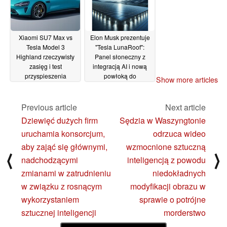
Xiaomi SU7 Max vs
Elon Musk prezentuje
Tesla Model 3
"Tesla LunaRoof":
Highland rzeczywisty
Panel słoneczny z
zasięg i test
integracją AI i nową
przyspieszenia
powłoką do
Show more articles
pokazują wyraźną
generowania energii
wygraną chińskiego
elektrycznej w nocy
pojazdu elektrycznego
Previous article
Next article
01/04/2024
03/04/2024
Dziewięć dużych firm
Sędzia w Waszyngtonie
uruchamia konsorcjum,
odrzuca wideo
aby zająć się głównymi,
wzmocnione sztuczną
⟨
⟩
nadchodzącymi
inteligencją z powodu
zmianami w zatrudnieniu
niedokładnych
w związku z rosnącym
modyfikacji obrazu w
wykorzystaniem
sprawie o potrójne
sztucznej inteligencji
morderstwo