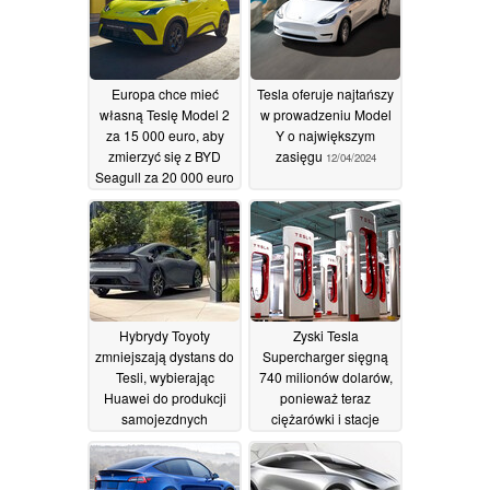
Europa chce mieć
Tesla oferuje najtańszy
własną Teslę Model 2
w prowadzeniu Model
za 15 000 euro, aby
Y o największym
zmierzyć się z BYD
zasięgu
12/04/2024
Seagull za 20 000 euro
12/09/2025
Hybrydy Toyoty
Zyski Tesla
zmniejszają dystans do
Supercharger sięgną
Tesli, wybierając
740 milionów dolarów,
Huawei do produkcji
ponieważ teraz
samojezdnych
ciężarówki i stacje
pojazdów
prefabrykowane są
elektrycznych
instalowane o 50%
10/04/2024
szybciej
09/04/2024