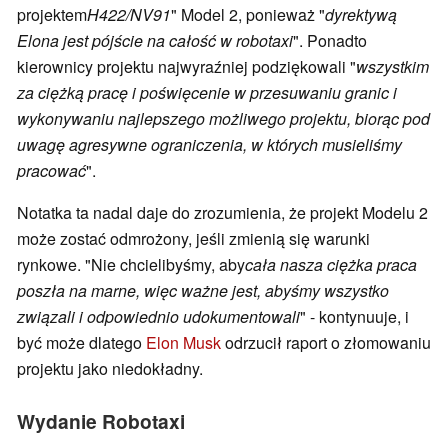
projektem
H422/NV91
" Model 2, ponieważ "
dyrektywą
Elona jest pójście na całość w robotaxi
". Ponadto
kierownicy projektu najwyraźniej podziękowali "
wszystkim
za ciężką pracę i poświęcenie w przesuwaniu granic i
wykonywaniu najlepszego możliwego projektu, biorąc pod
uwagę agresywne ograniczenia, w których musieliśmy
pracować
".
Notatka ta nadal daje do zrozumienia, że projekt Modelu 2
może zostać odmrożony, jeśli zmienią się warunki
rynkowe. "Nie chcielibyśmy, aby
cała nasza ciężka praca
poszła na marne, więc ważne jest, abyśmy wszystko
związali i odpowiednio udokumentowali
" - kontynuuje, i
być może dlatego
Elon Musk
odrzucił raport o złomowaniu
projektu jako niedokładny.
Wydanie Robotaxi