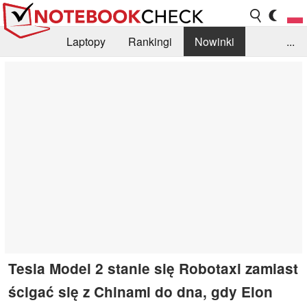
Laptopy
Rankingi
Nowinki
...
Biblioteka
Info
Szukajka recenzji
Tesla Model 2 stanie się Robotaxi zamiast
ścigać się z Chinami do dna, gdy Elon