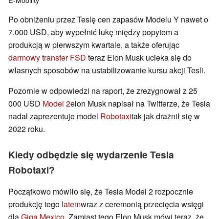
Po obniżeniu przez Teslę cen zapasów Modelu Y nawet o
7,000 USD, aby wypełnić lukę między popytem a
produkcją w pierwszym kwartale, a także oferując
darmowy transfer FSD
teraz Elon Musk ucieka się do
własnych sposobów na ustabilizowanie kursu akcji Tesli.
Pozornie w odpowiedzi na raport, że zrezygnował z 25
000 USD
Model 2
elon Musk napisał na Twitterze, że Tesla
nadal zaprezentuje model
Robotaxi
tak jak drażnił się w
2022 roku.
Kiedy odbędzie się wydarzenie Tesla
Robotaxi?
Początkowo mówiło się, że Tesla Model 2 rozpocznie
produkcję tego
latem
wraz z ceremonią przecięcia wstęgi
dla
Giga Mexico
. Zamiast tego Elon Musk mówi teraz, że