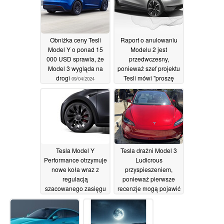
Obniżka ceny Tesli
Raport o anulowaniu
Model Y o ponad 15
Modelu 2 jest
000 USD sprawia, że
przedwczesny,
Model 3 wygląda na
ponieważ szef projektu
drogi
Tesli mówi "proszę
09/04/2024
czekać
08/04/2024
Tesla Model Y
Tesla drażni Model 3
Performance otrzymuje
Ludicrous
nowe koła wraz z
przyspieszeniem,
regulacją
ponieważ pierwsze
szacowanego zasięgu
recenzje mogą pojawić
się wraz z
06/04/2024
ogłoszeniem
06/04/2024