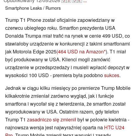
Opublikowany
12/05/2026
🇺🇸
🇩🇪
...
Smartphone
Leaks / Rumors
Trump T1 Phone został oficjalnie zapowiedziany w
czerwcu ubiegłego roku. Smartfon prezydenta USA
Donalda Trumpa miał trafić na rynek w cenie 499 USD, co
stawiałoby urządzenie w konkurencji z takimi smartfonami
jak Motorola Edge 2025
(464 USD na Amazon
). T1 miał
być produkowany w USA. Klienci mogli zamówić
urządzenie w przedsprzedaży i musieli wpłacić depozyt w
wysokości 100 USD - premiera była podobno
sukces
.
Jednak w ciągu kilku miesięcy po premierze Trump Mobile
kilkakrotnie zmieniał zarówno wygląd, jak i funkcje
smartfona i wycofał się z twierdzenia, że smartfon został
wyprodukowany w USA. Ostatnim razem, gdy telefon
Trump T1
zasadniczo się zmienił
był w połowie kwietnia -
najnowsza wersja jest najwyraźniej oparta na
HTC U24
Pro
. Trump Mobile zmienił teraz warunki i zasady