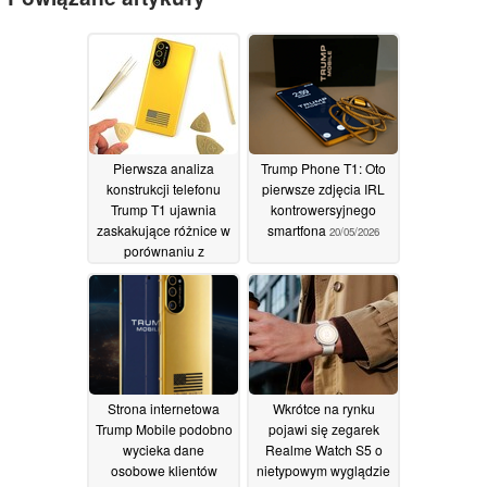
Pierwsza analiza
Trump Phone T1: Oto
konstrukcji telefonu
pierwsze zdjęcia IRL
Trump T1 ujawnia
kontrowersyjnego
zaskakujące różnice w
smartfona
20/05/2026
porównaniu z
modelem HTC U24 Pro
11/06/2026
Strona internetowa
Wkrótce na rynku
Trump Mobile podobno
pojawi się zegarek
wycieka dane
Realme Watch S5 o
osobowe klientów
nietypowym wyglądzie