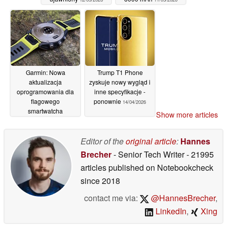
Garmin: Nowa
Trump T1 Phone
aktualizacja
zyskuje nowy wygląd i
oprogramowania dla
inne specyfikacje -
flagowego
ponownie
14/04/2026
smartwatcha
Show more articles
wprowadza
następujące zmiany
Editor of the
original article
:
Hannes
10/05/2026
Brecher
- Senior Tech Writer
- 21995
articles published on Notebookcheck
since 2018
contact me via:
@HannesBrecher
,
LinkedIn
,
Xing