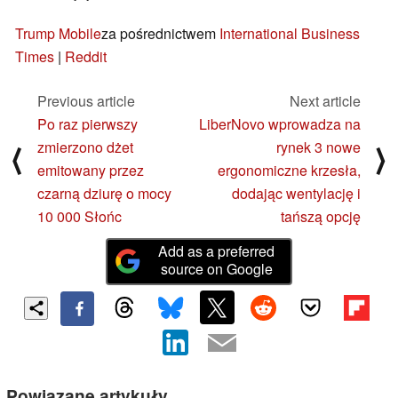
Trump Mobile
za pośrednictwem
International Business
Times
|
Reddit
Previous article
Next article
Po raz pierwszy
LiberNovo wprowadza na
zmierzono dżet
rynek 3 nowe
⟨
⟩
emitowany przez
ergonomiczne krzesła,
czarną dziurę o mocy
dodając wentylację i
10 000 Słońc
tańszą opcję
Add as a preferred
source on Google
Powiązane artykuły