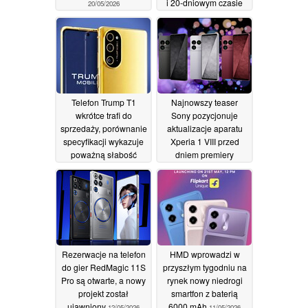
i 20-dniowym czasie
20/05/2026
pracy na baterii
14/05/2026
Telefon Trump T1
Najnowszy teaser
wkrótce trafi do
Sony pozycjonuje
sprzedaży, porównanie
aktualizacje aparatu
specyfikacji wykazuje
Xperia 1 VIII przed
poważną słabość
dniem premiery
14/05/2026
12/05/2026
Rezerwacje na telefon
HMD wprowadzi w
do gier RedMagic 11S
przyszłym tygodniu na
Pro są otwarte, a nowy
rynek nowy niedrogi
projekt został
smartfon z baterią
ujawniony
6000 mAh
12/05/2026
11/05/2026