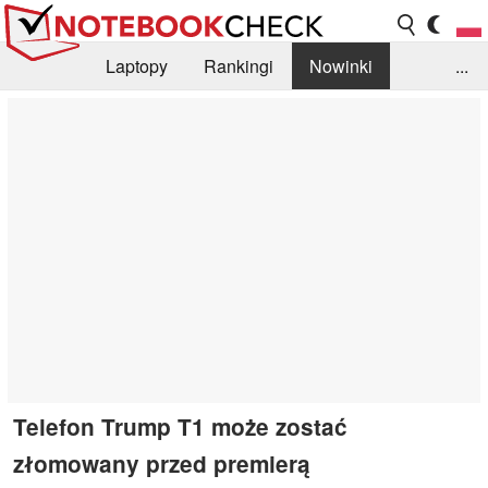
Laptopy
Rankingi
Nowinki
...
Biblioteka
Info
Szukajka recenzji
Telefon Trump T1 może zostać
złomowany przed premierą