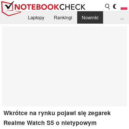
Laptopy
Rankingi
Nowinki
...
Biblioteka
Info
Szukajka recenzji
Wkrótce na rynku pojawi się zegarek
Realme Watch S5 o nietypowym