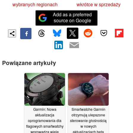
wybranych regionach
wkrótce w sprzedaży
Add as a preferred
source on Google
Powiązane artykuły
Garmin: Nowa
Smartwatche Garmin
aktualizacja
otrzymują ulepszone
oprogramowania dla
sterowanie głośnością
flagowych smartwatchy
w nowych
wprowadza wiele
aktualizacjach beta