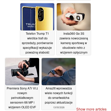
99 USD
14/05/2026
Telefon Trump T1
Insta360 Go 3S
wkrótce trafi do
zawiera nowoczesną
sprzedaży, porównanie
kamerę sportową w
specyfikacji wykazuje
obudowie retro z
poważną słabość
wizjerem optycznym
14/05/2026
14/05/2026
Premiera Sony A7r VI z
Amazfit wprowadza
nowym
wiele nowych funkcji
pełnoklatkowym
do smartwatcha
sensorem 66 MP i
poprzez aktualizacje
wizjerem OLED EVF
13/05/2026
Show more articles