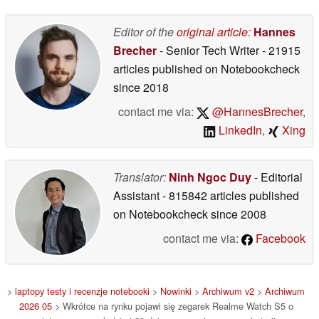
9,44 MP
14/05/2026
Editor of the
original article
:
Hannes
Brecher
- Senior Tech Writer
- 21915
articles published on Notebookcheck
since 2018
contact me via:
@HannesBrecher
,
LinkedIn
,
Xing
Translator:
Ninh Ngoc Duy
- Editorial
Assistant
- 815842 articles published
on Notebookcheck
since 2008
contact me via:
Facebook
>
laptopy testy i recenzje notebooki
>
Nowinki
>
Archiwum v2
>
Archiwum
2026 05
> Wkrótce na rynku pojawi się zegarek Realme Watch S5 o