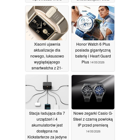
poprawek błędów i
19/05/2026
ulepszeń
20/05/2026
Xiaomi ujawnia
Honor Watch 6 Plus
aktualizacje dla
posiada gigantyczną
nowego, luksusowo
baterię i Heart Guard
wyglądającego
Plus
14/05/2026
smartwatcha z 21-
dniowym czasem pracy
na baterii
16/05/2026
Stacja ładująca dla 7
Nowe zegarki Casio G-
urządzeń i 4
Steel z czarną powłoką
akumulatorów jest
IP przed premierą
dostępna na
14/05/2026
Kickstarterze za jedyne