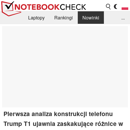
Laptopy
Rankingi
Nowinki
...
Biblioteka
Info
Szukajka recenzji
Pierwsza analiza konstrukcji telefonu
Trump T1 ujawnia zaskakujące różnice w