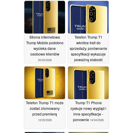
14/06/2026
Strona internetowa
Telefon Trump T1
Trump Mobile podobno
wkrótce trafi do
wycieka dane
sprzedaży, porównanie
osobowe klientów
specyfikacji wykazuje
poważną słabość
20/05/2026
14/05/2026
Telefon Trump T1 może
Trump T1 Phone
zostać złomowany
zyskuje nowy wygląd i
przed premierą
inne specyfikacje -
ponownie
12/05/2026
14/04/2026