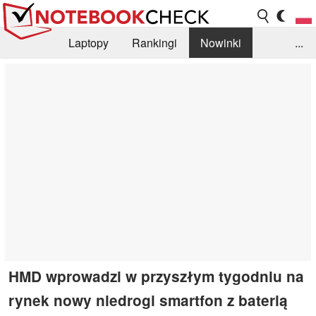
Laptopy
Rankingi
Nowinki
...
Biblioteka
Info
Szukajka recenzji
HMD wprowadzi w przyszłym tygodniu na
rynek nowy niedrogi smartfon z baterią