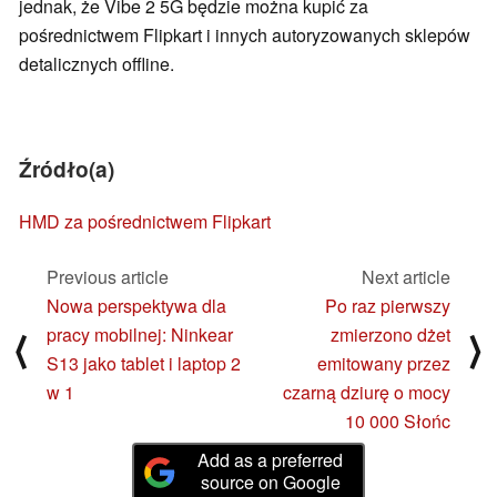
jednak, że Vibe 2 5G będzie można kupić za
pośrednictwem Flipkart i innych autoryzowanych sklepów
detalicznych offline.
Źródło(a)
HMD za pośrednictwem Flipkart
Previous article
Next article
Nowa perspektywa dla
Po raz pierwszy
pracy mobilnej: Ninkear
zmierzono dżet
⟨
⟩
S13 jako tablet i laptop 2
emitowany przez
w 1
czarną dziurę o mocy
10 000 Słońc
Add as a preferred
source on Google