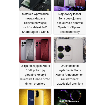
Motorola wprowadza
Najnowszy teaser
nową składaną
Sony pozycjonuje
książkę na więcej
aktualizacje aparatu
rynków dzięki SoC
Xperia 1 VIII przed
Snapdragon 8 Gen 5
dniem premiery
13/05/2026
12/05/2026
Oficjalne zdjęcia Xperii
Uruchomienie
1 VIII pokazują
wydarzenia Sony
globalne kolory i
Xperia Announcement
kluczowe funkcje przed
zauważone w
dniem premiery
przeddzień premiery
Xperii 1 VIII
12/05/2026
12/05/2026