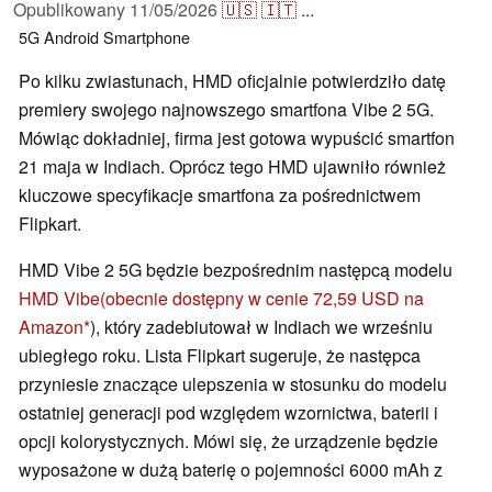
Opublikowany
11/05/2026
🇺🇸
🇮🇹
...
5G
Android
Smartphone
Po kilku zwiastunach, HMD oficjalnie potwierdziło datę
premiery swojego najnowszego smartfona Vibe 2 5G.
Mówiąc dokładniej, firma jest gotowa wypuścić smartfon
21 maja w Indiach. Oprócz tego HMD ujawniło również
kluczowe specyfikacje smartfona za pośrednictwem
Flipkart.
HMD Vibe 2 5G będzie bezpośrednim następcą modelu
HMD Vibe
(obecnie dostępny w cenie 72,59 USD na
Amazon
), który zadebiutował w Indiach we wrześniu
ubiegłego roku. Lista Flipkart sugeruje, że następca
przyniesie znaczące ulepszenia w stosunku do modelu
ostatniej generacji pod względem wzornictwa, baterii i
opcji kolorystycznych. Mówi się, że urządzenie będzie
wyposażone w dużą baterię o pojemności 6000 mAh z