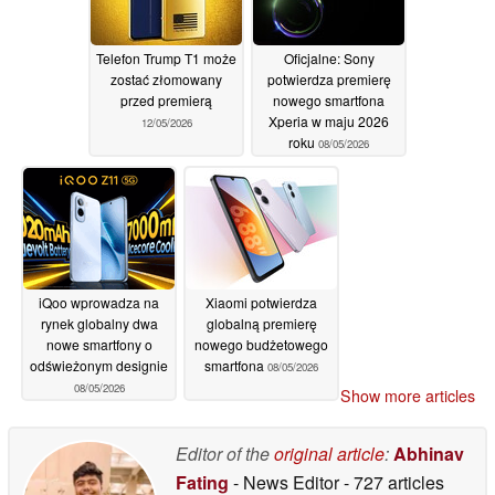
Telefon Trump T1 może
Oficjalne: Sony
zostać złomowany
potwierdza premierę
przed premierą
nowego smartfona
Xperia w maju 2026
12/05/2026
roku
08/05/2026
iQoo wprowadza na
Xiaomi potwierdza
rynek globalny dwa
globalną premierę
nowe smartfony o
nowego budżetowego
odświeżonym designie
smartfona
08/05/2026
08/05/2026
Show more articles
Editor of the
original article
:
Abhinav
Fating
- News Editor
- 727 articles