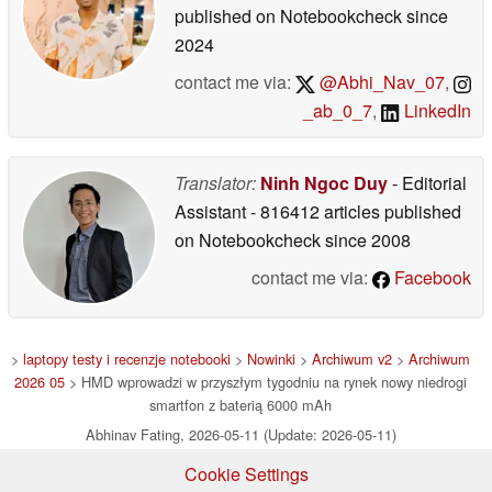
published on Notebookcheck
since
2024
contact me via:
@Abhi_Nav_07
,
_ab_0_7
,
LinkedIn
Translator:
Ninh Ngoc Duy
- Editorial
Assistant
- 816412 articles published
on Notebookcheck
since 2008
contact me via:
Facebook
>
laptopy testy i recenzje notebooki
>
Nowinki
>
Archiwum v2
>
Archiwum
2026 05
> HMD wprowadzi w przyszłym tygodniu na rynek nowy niedrogi
smartfon z baterią 6000 mAh
Abhinav Fating, 2026-05-11 (Update: 2026-05-11)
Cookie Settings