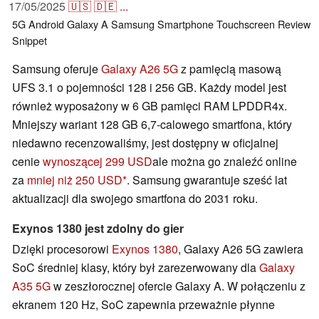
17/05/2025
🇺🇸
🇩🇪
...
5G
Android
Galaxy A
Samsung
Smartphone
Touchscreen
Review
Snippet
Samsung oferuje
Galaxy A26 5G
z pamięcią masową
UFS 3.1 o pojemności 128 i 256 GB. Każdy model jest
również wyposażony w 6 GB pamięci RAM LPDDR4x.
Mniejszy wariant 128 GB 6,7-calowego smartfona, który
niedawno recenzowaliśmy, jest dostępny w oficjalnej
cenie
wynoszącej 299 USD
ale można go znaleźć online
za
mniej niż 250 USD
. Samsung gwarantuje sześć lat
aktualizacji dla swojego smartfona do 2031 roku.
Exynos 1380 jest zdolny do gier
Dzięki procesorowi
Exynos 1380
, Galaxy A26 5G zawiera
SoC średniej klasy, który był zarezerwowany dla
Galaxy
A35 5G
w zeszłorocznej ofercie Galaxy A. W połączeniu z
ekranem 120 Hz, SoC zapewnia przeważnie płynne