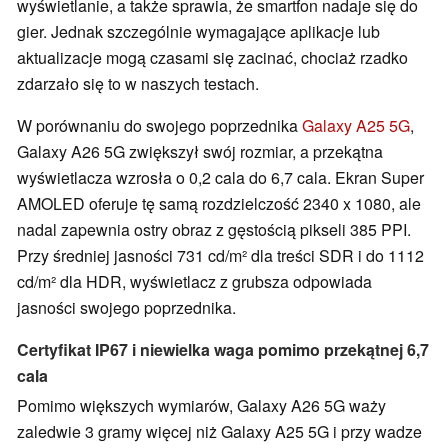
wyświetlanie, a także sprawia, że smartfon nadaje się do
gier. Jednak szczególnie wymagające aplikacje lub
aktualizacje mogą czasami się zacinać, chociaż rzadko
zdarzało się to w naszych testach.
W porównaniu do swojego poprzednika
Galaxy A25 5G
,
Galaxy A26 5G zwiększył swój rozmiar, a przekątna
wyświetlacza wzrosła o 0,2 cala do 6,7 cala. Ekran Super
AMOLED oferuje tę samą rozdzielczość 2340 x 1080, ale
nadal zapewnia ostry obraz z gęstością pikseli 385 PPI.
Przy średniej jasności 731 cd/m² dla treści SDR i do 1112
cd/m² dla HDR, wyświetlacz z grubsza odpowiada
jasności swojego poprzednika.
Certyfikat IP67 i niewielka waga pomimo przekątnej 6,7
cala
Pomimo większych wymiarów, Galaxy A26 5G waży
zaledwie 3 gramy więcej niż Galaxy A25 5G i przy wadze