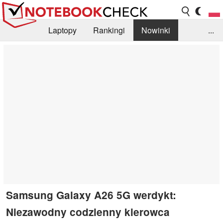
Laptopy
Rankingi
Nowinki
...
Biblioteka
Info
Szukajka recenzji
Samsung Galaxy A26 5G werdykt:
Niezawodny codzienny kierowca