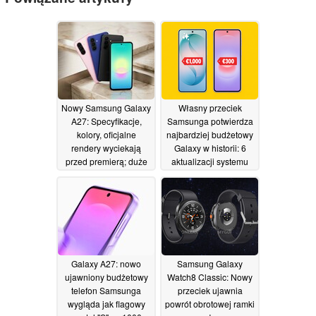
Nowy Samsung Galaxy
Własny przeciek
A27: Specyfikacje,
Samsunga potwierdza
kolory, oficjalne
najbardziej budżetowy
rendery wyciekają
Galaxy w historii: 6
przed premierą; duże
aktualizacji systemu
obniżki napiwków
operacyjnego, układ
Snapdragon,
26/05/2026
nowoczesny design
07/05/2026
Galaxy A27: nowo
Samsung Galaxy
ujawniony budżetowy
Watch8 Classic: Nowy
telefon Samsunga
przeciek ujawnia
wygląda jak flagowy
powrót obrotowej ramki