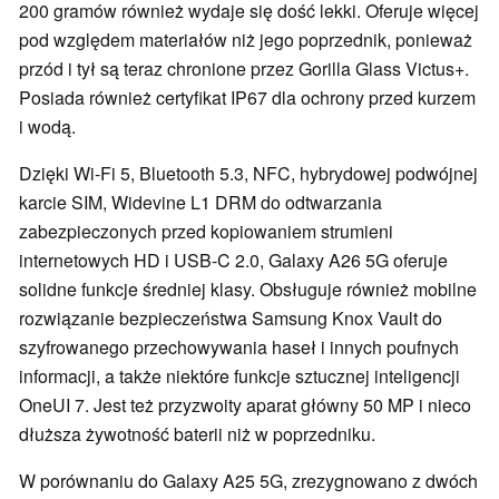
200 gramów również wydaje się dość lekki. Oferuje więcej
pod względem materiałów niż jego poprzednik, ponieważ
przód i tył są teraz chronione przez Gorilla Glass Victus+.
Posiada również certyfikat IP67 dla ochrony przed kurzem
i wodą.
Dzięki Wi-Fi 5, Bluetooth 5.3, NFC, hybrydowej podwójnej
karcie SIM, Widevine L1 DRM do odtwarzania
zabezpieczonych przed kopiowaniem strumieni
internetowych HD i USB-C 2.0, Galaxy A26 5G oferuje
solidne funkcje średniej klasy. Obsługuje również mobilne
rozwiązanie bezpieczeństwa Samsung Knox Vault do
szyfrowanego przechowywania haseł i innych poufnych
informacji, a także niektóre funkcje sztucznej inteligencji
OneUI 7. Jest też przyzwoity aparat główny 50 MP i nieco
dłuższa żywotność baterii niż w poprzedniku.
W porównaniu do Galaxy A25 5G, zrezygnowano z dwóch