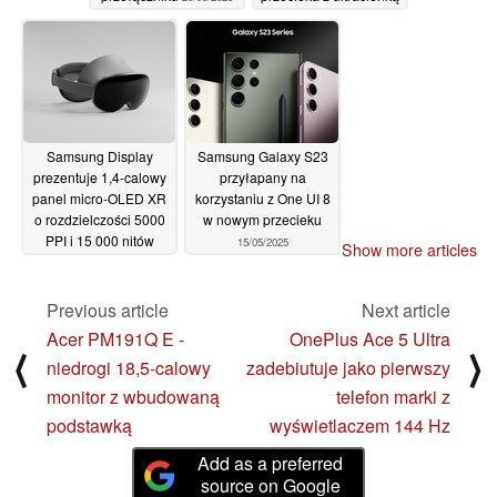
zakrzywioną
konstrukcją
19/05/2025
Samsung Display
Samsung Galaxy S23
prezentuje 1,4-calowy
przyłapany na
panel micro-OLED XR
korzystaniu z One UI 8
o rozdzielczości 5000
w nowym przecieku
PPI i 15 000 nitów
15/05/2025
Show more articles
16/05/2025
Previous article
Next article
Acer PM191Q E -
OnePlus Ace 5 Ultra
⟨
⟩
niedrogi 18,5-calowy
zadebiutuje jako pierwszy
monitor z wbudowaną
telefon marki z
podstawką
wyświetlaczem 144 Hz
Add as a preferred
source on Google