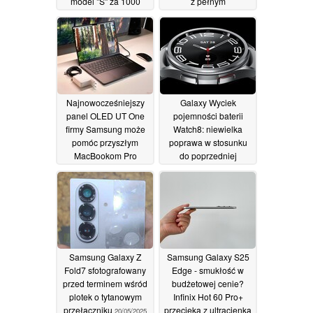
model "S" za 1000
z pełnym
USD
przeprojektowaniem
16/04/2026
22/05/2025
Najnowocześniejszy
Galaxy Wyciek
panel OLED UT One
pojemności baterii
firmy Samsung może
Watch8: niewielka
pomóc przyszłym
poprawa w stosunku
MacBookom Pro
do poprzedniej
zmniejszyć zużycie
generacji
21/05/2025
energii dzięki trybowi 1
Hz
21/05/2025
Samsung Galaxy Z
Samsung Galaxy S25
Fold7 sfotografowany
Edge - smukłość w
przed terminem wśród
budżetowej cenie?
plotek o tytanowym
Infinix Hot 60 Pro+
przełączniku
przecieka z ultracienką
20/05/2025