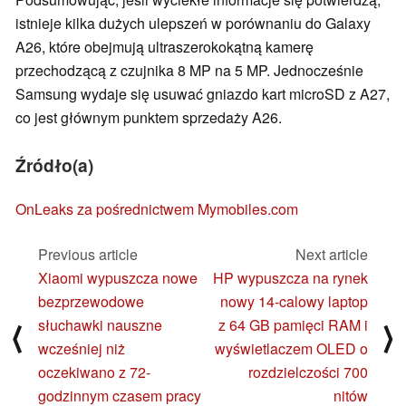
istnieje kilka dużych ulepszeń w porównaniu do Galaxy
A26, które obejmują ultraszerokokątną kamerę
przechodzącą z czujnika 8 MP na 5 MP. Jednocześnie
Samsung wydaje się usuwać gniazdo kart microSD z A27,
co jest głównym punktem sprzedaży A26.
Źródło(a)
OnLeaks za pośrednictwem Mymobiles.com
Previous article
Next article
Xiaomi wypuszcza nowe
HP wypuszcza na rynek
bezprzewodowe
nowy 14-calowy laptop
słuchawki nauszne
z 64 GB pamięci RAM i
⟨
⟩
wcześniej niż
wyświetlaczem OLED o
oczekiwano z 72-
rozdzielczości 700
godzinnym czasem pracy
nitów