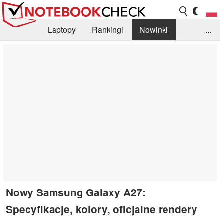
Laptopy
Rankingi
Nowinki
...
Biblioteka
Info
Szukajka recenzji
Nowy Samsung Galaxy A27:
Specyfikacje, kolory, oficjalne rendery