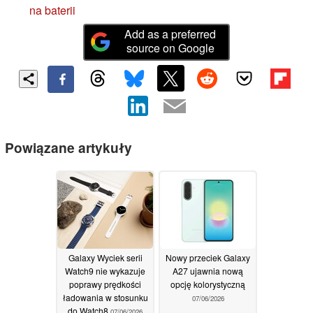
na baterii
Add as a preferred
source on Google
Powiązane artykuły
Galaxy Wyciek serii
Nowy przeciek Galaxy
Watch9 nie wykazuje
A27 ujawnia nową
poprawy prędkości
opcję kolorystyczną
ładowania w stosunku
07/06/2026
do Watch8
07/06/2026