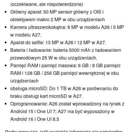
(oczekiwane, ale niepotwierdzone)
Główny aparat: 50 MP sensor główny z OIS i
obiektywem makro 2 MP w obu urządzeniach
Kamera ultraszerokokątna: 8 MP w modelu A26 i 5 MP
w modelu A27.
Aparat do selfie: 13 MP w A26 i 12 MP w A27.
Bateria i ładowanie: bateria 5000 mAh z ładowaniem
przewodowym 25 W w obu urządzeniach.
Pamięć RAM i pamięć masowa: 6 GB / 8 GB pamięci
RAM i 128 GB / 256 GB pamięci wewnętrznej w obu
urządzeniach
obsługa microSD: Do 1 TB w A26 w porównaniu do
braku obsługi kart microSD w A27.
Oprogramowanie: A26 został wprowadzony na rynek z
Android 15 i One UI 7; A27 ma być wyposażony w
Android 16 i One UI 8.5
Podsumowując, jeśli wyciekłe informacje się potwierdzą,