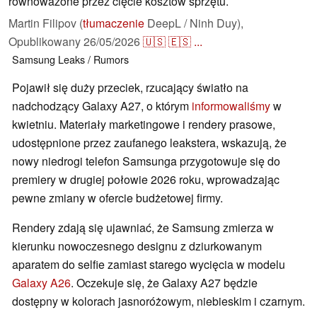
równoważone przez cięcie kosztów sprzętu.
Martin Filipov (
tłumaczenie
DeepL / Ninh Duy),
Opublikowany
26/05/2026
🇺🇸
🇪🇸
...
Samsung
Leaks / Rumors
Pojawił się duży przeciek, rzucający światło na
nadchodzący Galaxy A27, o którym
informowaliśmy
w
kwietniu. Materiały marketingowe i rendery prasowe,
udostępnione przez zaufanego leakstera, wskazują, że
nowy niedrogi telefon Samsunga przygotowuje się do
premiery w drugiej połowie 2026 roku, wprowadzając
pewne zmiany w ofercie budżetowej firmy.
Rendery zdają się ujawniać, że Samsung zmierza w
kierunku nowoczesnego designu z dziurkowanym
aparatem do selfie zamiast starego wycięcia w modelu
Galaxy A26
. Oczekuje się, że Galaxy A27 będzie
dostępny w kolorach jasnoróżowym, niebieskim i czarnym.