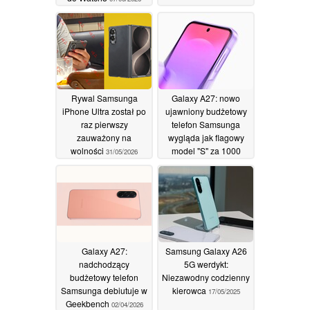
Rywal Samsunga
Galaxy A27: nowo
iPhone Ultra został po
ujawniony budżetowy
raz pierwszy
telefon Samsunga
zauważony na
wygląda jak flagowy
wolności
model "S" za 1000
31/05/2026
USD
16/04/2026
Galaxy A27:
Samsung Galaxy A26
nadchodzący
5G werdykt:
budżetowy telefon
Niezawodny codzienny
Samsunga debiutuje w
kierowca
17/05/2025
Geekbench
02/04/2026