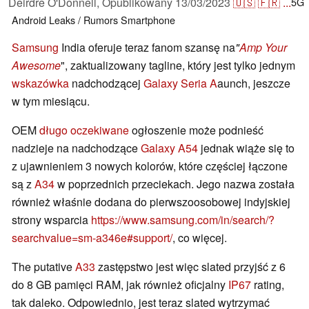
Deirdre O'Donnell,
Opublikowany
13/03/2023
🇺🇸
🇫🇷
...
5G
Android
Leaks / Rumors
Smartphone
Samsung
India oferuje teraz fanom szansę na
"
Amp Your
Awesome
", zaktualizowany tagline, który jest tylko jednym
wskazówka
nadchodzącej
Galaxy Seria A
aunch, jeszcze
w tym miesiącu.
OEM
długo oczekiwane
ogłoszenie może podnieść
nadzieje na nadchodzące
Galaxy A54
jednak wiąże się to
z ujawnieniem 3 nowych kolorów, które częściej łączone
są z
A34
w poprzednich przeciekach. Jego nazwa została
również właśnie dodana do pierwszoosobowej indyjskiej
strony wsparcia
https://www.samsung.com/in/search/?
searchvalue=sm-a346e#support/
, co więcej.
The putative
A33
zastępstwo jest więc slated przyjść z 6
do 8 GB pamięci RAM, jak również oficjalny
IP67
rating,
tak daleko. Odpowiednio, jest teraz slated wytrzymać