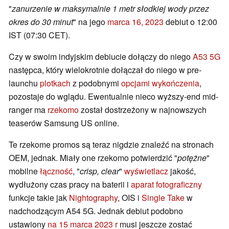
"
zanurzenie w maksymalnie 1 metr słodkiej wody przez
okres do 30 minut
" na jego
marca 16, 2023
debiut o 12:00
IST (07:30 CET).
Czy w swoim indyjskim debiucie dołączy do niego
A53 5G
następca, który wielokrotnie dołączał do niego w pre-
launchu
plotkach
z podobnymi
opcjami wykończenia
,
pozostaje do wglądu. Ewentualnie nieco wyższy-end mid-
ranger ma
rzekomo
został dostrzeżony w najnowszych
teaserów Samsung US online.
Te rzekome promos są teraz nigdzie znaleźć na stronach
OEM, jednak. Miały one rzekomo potwierdzić "
potężne
"
mobilne
łączność
, "
crisp, clear
"
wyświetlacz
jakość,
wydłużony czas pracy na baterii i
aparat fotograficzny
funkcje takie jak
Nightography
, OIS i
Single Take
w
nadchodzącym A54 5G. Jednak debiut podobno
ustawiony
na 15 marca 2023 r
musi jeszcze zostać