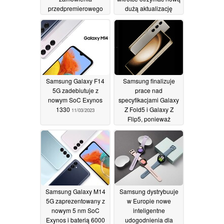
przedpremierowego
dużą aktualizację
ujawniony, ponieważ
aparatu
wyciekł filmik z
fotograficznego
unboxingu przed
11/03/2023
premierą
13/03/2023
Samsung Galaxy F14
Samsung finalizuje
5G zadebiutuje z
prace nad
nowym SoC Exynos
specyfikacjami Galaxy
1330
Z Fold5 i Galaxy Z
11/03/2023
Flip5, ponieważ
pojawiają się
informacje o
zmniejszonej wadze
10/03/2023
Samsung Galaxy M14
Samsung dystrybuuje
5G zaprezentowany z
w Europie nowe
nowym 5 nm SoC
inteligentne
Exynos i baterią 6000
udogodnienia dla