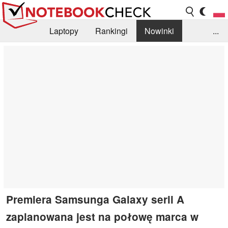
Laptopy
Rankingi
Nowinki
...
Biblioteka
Info
Szukajka recenzji
Premiera Samsunga Galaxy serii A
zaplanowana jest na połowę marca w