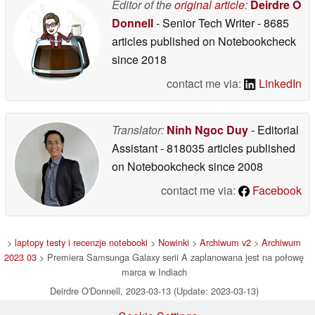
Editor of the
original article
:
Deirdre O
Donnell
- Senior Tech Writer
- 8685
articles published on Notebookcheck
since 2018
contact me via:
LinkedIn
Translator:
Ninh Ngoc Duy
- Editorial
Assistant
- 818035 articles published
on Notebookcheck
since 2008
contact me via:
Facebook
>
laptopy testy i recenzje notebooki
>
Nowinki
>
Archiwum v2
>
Archiwum
2023 03
> Premiera Samsunga Galaxy serii A zaplanowana jest na połowę
marca w Indiach
Deirdre O'Donnell, 2023-03-13 (Update: 2023-03-13)