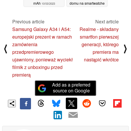
mAh
domu na smartwatche
10/03/2023
Galaxy Watch4 i
Galaxy Watch5
Previous article
Next article
08/03/2023
Samsung Galaxy A34 i A54:
Realme - składany
europejski prezent w ramach
smartfon pierwszej
zamówienia
generacji, którego
⟨
⟩
przedpremierowego
premiera ma
ujawniony, ponieważ wyciekł
nastąpić wkrótce
filmik z unboxingu przed
premierą
Add as a preferred
source on Google