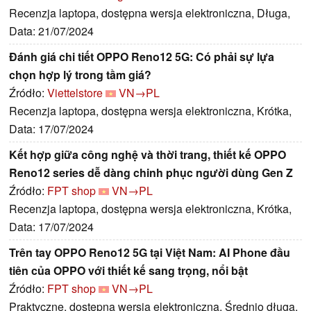
Recenzja laptopa, dostępna wersja elektroniczna, Długa,
Data: 21/07/2024
Đánh giá chi tiết OPPO Reno12 5G: Có phải sự lựa
chọn hợp lý trong tầm giá?
Źródło:
Viettelstore
VN→PL
Recenzja laptopa, dostępna wersja elektroniczna, Krótka,
Data: 17/07/2024
Kết hợp giữa công nghệ và thời trang, thiết kế OPPO
Reno12 series dễ dàng chinh phục người dùng Gen Z
Źródło:
FPT shop
VN→PL
Recenzja laptopa, dostępna wersja elektroniczna, Krótka,
Data: 17/07/2024
Trên tay OPPO Reno12 5G tại Việt Nam: AI Phone đầu
tiên của OPPO với thiết kế sang trọng, nổi bật
Źródło:
FPT shop
VN→PL
Praktyczne, dostępna wersja elektroniczna, Średnio długa,