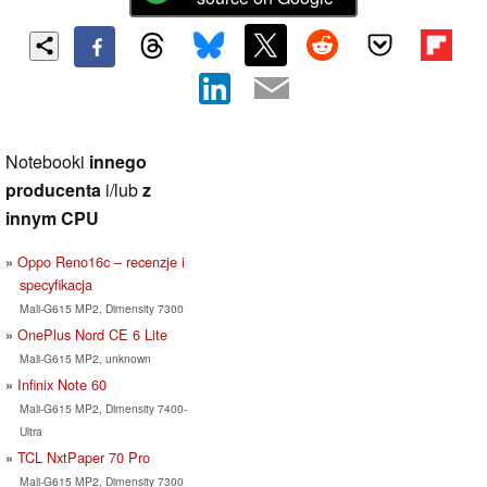
Notebooki
innego
producenta
i/lub
z
innym CPU
Oppo Reno16c – recenzje i
specyfikacja
Mali-G615 MP2, Dimensity 7300
OnePlus Nord CE 6 Lite
Mali-G615 MP2, unknown
Infinix Note 60
Mali-G615 MP2, Dimensity 7400-
Ultra
TCL NxtPaper 70 Pro
Mali-G615 MP2, Dimensity 7300