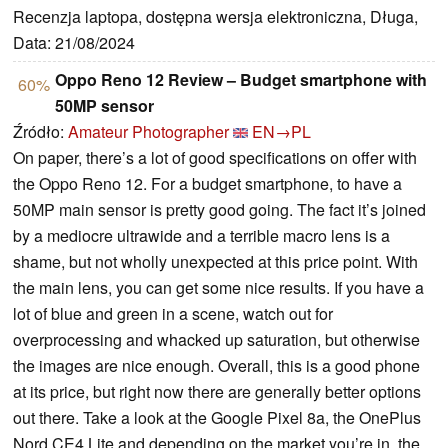
Recenzja laptopa, dostępna wersja elektroniczna, Długa,
Data: 21/08/2024
Oppo Reno 12 Review – Budget smartphone with
60%
50MP sensor
Źródło:
Amateur Photographer
EN→PL
On paper, there’s a lot of good specifications on offer with
the Oppo Reno 12. For a budget smartphone, to have a
50MP main sensor is pretty good going. The fact it’s joined
by a mediocre ultrawide and a terrible macro lens is a
shame, but not wholly unexpected at this price point. With
the main lens, you can get some nice results. If you have a
lot of blue and green in a scene, watch out for
overprocessing and whacked up saturation, but otherwise
the images are nice enough. Overall, this is a good phone
at its price, but right now there are generally better options
out there. Take a look at the Google Pixel 8a, the OnePlus
Nord CE4 Lite and depending on the market you’re in, the