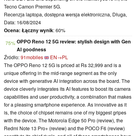
Tecno Camon Premier 5G.
Recenzja laptopa, dostępna wersja elektroniczna, Długa,
Data: 16/08/2024
Ocena:
Łączny wynik
: 60%
OPPO Reno 12 5G review: stylish design with Gen
75%
AI goodness
Źródło:
91mobiles
EN→PL
The OPPO Reno 12 5G is priced at Rs 32,999 and is a
unique offering in the mid-range segment as the only
device with generative AI integration across the board. The
device cleverly integrates its AI features to boost its camera
capabilities and user productivity, a combination that makes
for a pleasing smartphone experience. As innovative as it
is, the choice of chipset remains one of my biggest gripes
with the device. The Motorola Edge 50 Pro (review), the
Redmi Note 13 Pro+ (review) and the POCO F6 (review)