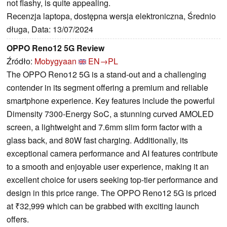
not flashy, is quite appealing.
Recenzja laptopa, dostępna wersja elektroniczna, Średnio
długa, Data: 13/07/2024
OPPO Reno12 5G Review
Źródło:
Mobygyaan
EN→PL
The OPPO Reno12 5G is a stand-out and a challenging
contender in its segment offering a premium and reliable
smartphone experience. Key features include the powerful
Dimensity 7300-Energy SoC, a stunning curved AMOLED
screen, a lightweight and 7.6mm slim form factor with a
glass back, and 80W fast charging. Additionally, its
exceptional camera performance and AI features contribute
to a smooth and enjoyable user experience, making it an
excellent choice for users seeking top-tier performance and
design in this price range. The OPPO Reno12 5G is priced
at ₹32,999 which can be grabbed with exciting launch
offers.