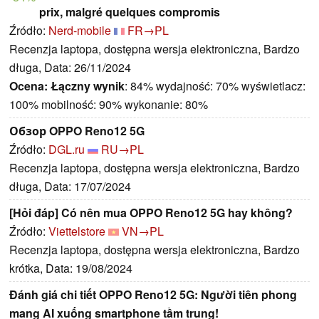
prix, malgré quelques compromis
Źródło:
Nerd-mobile
FR→PL
Recenzja laptopa, dostępna wersja elektroniczna, Bardzo
długa, Data: 26/11/2024
Ocena:
Łączny wynik
: 84% wydajność: 70% wyświetlacz:
100% mobilność: 90% wykonanie: 80%
Обзор OPPO Reno12 5G
Źródło:
DGL.ru
RU→PL
Recenzja laptopa, dostępna wersja elektroniczna, Bardzo
długa, Data: 17/07/2024
[Hỏi đáp] Có nên mua OPPO Reno12 5G hay không?
Źródło:
Viettelstore
VN→PL
Recenzja laptopa, dostępna wersja elektroniczna, Bardzo
krótka, Data: 19/08/2024
Đánh giá chi tiết OPPO Reno12 5G: Người tiên phong
mang AI xuống smartphone tầm trung!