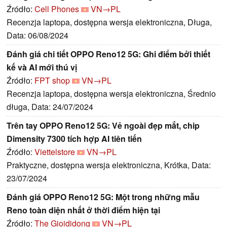
Źródło:
Cell Phones
VN→PL
Recenzja laptopa, dostępna wersja elektroniczna, Długa,
Data: 06/08/2024
Đánh giá chi tiết OPPO Reno12 5G: Ghi điểm bởi thiết
kế và AI mới thú vị
Źródło:
FPT shop
VN→PL
Recenzja laptopa, dostępna wersja elektroniczna, Średnio
długa, Data: 24/07/2024
Trên tay OPPO Reno12 5G: Vẻ ngoài đẹp mắt, chip
Dimensity 7300 tích hợp AI tiên tiến
Źródło:
Viettelstore
VN→PL
Praktyczne, dostępna wersja elektroniczna, Krótka, Data:
23/07/2024
Đánh giá OPPO Reno12 5G: Một trong những mẫu
Reno toàn diện nhất ở thời điểm hiện tại
Źródło:
The Gioididong
VN→PL