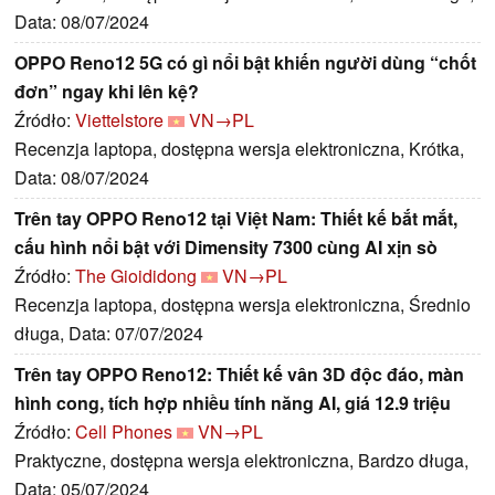
Data: 08/07/2024
OPPO Reno12 5G có gì nổi bật khiến người dùng “chốt
đơn” ngay khi lên kệ?
Źródło:
Viettelstore
VN→PL
Recenzja laptopa, dostępna wersja elektroniczna, Krótka,
Data: 08/07/2024
Trên tay OPPO Reno12 tại Việt Nam: Thiết kế bắt mắt,
cấu hình nổi bật với Dimensity 7300 cùng AI xịn sò
Źródło:
The Gioididong
VN→PL
Recenzja laptopa, dostępna wersja elektroniczna, Średnio
długa, Data: 07/07/2024
Trên tay OPPO Reno12: Thiết kế vân 3D độc đáo, màn
hình cong, tích hợp nhiều tính năng AI, giá 12.9 triệu
Źródło:
Cell Phones
VN→PL
Praktyczne, dostępna wersja elektroniczna, Bardzo długa,
Data: 05/07/2024