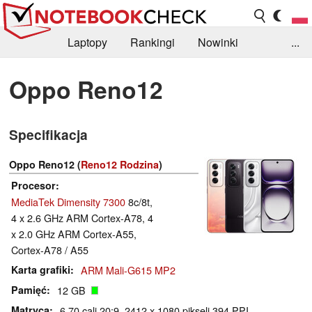
Laptopy
Rankingi
Nowinki
...
Biblioteka
Info
Szukajka recenzji
Oppo Reno12
Specifikacja
Oppo Reno12 (
Reno12 Rodzina
)
Procesor
MediaTek Dimensity 7300
8c/8t,
4 x 2.6 GHz ARM Cortex-A78, 4
x 2.0 GHz ARM Cortex-A55,
Cortex-A78 / A55
Karta grafiki
ARM Mali-G615 MP2
Pamięć
12 GB
Matryca
6.70 cali 20:9, 2412 x 1080 pikseli 394 PPI,