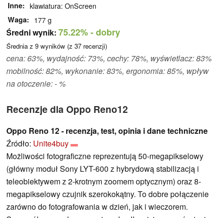
Inne
klawiatura: OnScreen
Waga
177 g
75.22%
- dobry
Średni wynik:
Średnia z
9
wyników (z
37
recenzji)
cena: 63%, wydajność: 73%, cechy: 78%, wyświetlacz: 83%
mobilność: 82%, wykonanie: 83%, ergonomia: 85%, wpływ
na otoczenie: - %
Recenzje dla Oppo Reno12
Oppo Reno 12 - recenzja, test, opinia i dane techniczne
Źródło:
Unite4buy
Możliwości fotograficzne reprezentują 50-megapikselowy
(główny moduł Sony LYT-600 z hybrydową stabilizacją i
teleobiektywem z 2-krotnym zoomem optycznym) oraz 8-
megapikselowy czujnik szerokokątny. To dobre połączenie
zarówno do fotografowania w dzień, jak i wieczorem.