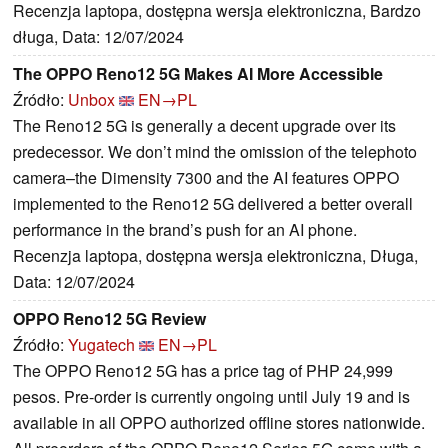
Recenzja laptopa, dostępna wersja elektroniczna, Bardzo
długa, Data: 12/07/2024
The OPPO Reno12 5G Makes AI More Accessible
Źródło:
Unbox
EN→PL
The Reno12 5G is generally a decent upgrade over its
predecessor. We don’t mind the omission of the telephoto
camera–the Dimensity 7300 and the AI features OPPO
implemented to the Reno12 5G delivered a better overall
performance in the brand’s push for an AI phone.
Recenzja laptopa, dostępna wersja elektroniczna, Długa,
Data: 12/07/2024
OPPO Reno12 5G Review
Źródło:
Yugatech
EN→PL
The OPPO Reno12 5G has a price tag of PHP 24,999
pesos. Pre-order is currently ongoing until July 19 and is
available in all OPPO authorized offline stores nationwide.