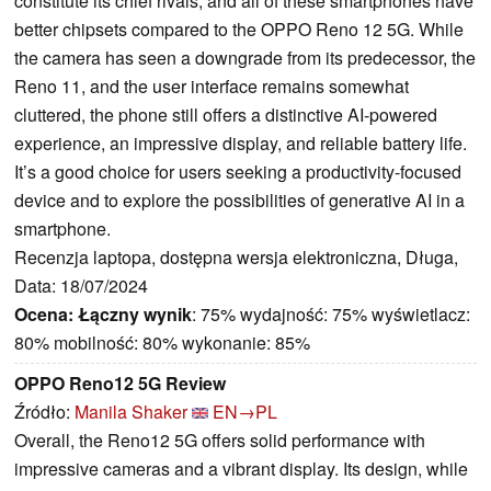
constitute its chief rivals, and all of these smartphones have
better chipsets compared to the OPPO Reno 12 5G. While
the camera has seen a downgrade from its predecessor, the
Reno 11, and the user interface remains somewhat
cluttered, the phone still offers a distinctive AI-powered
experience, an impressive display, and reliable battery life.
It’s a good choice for users seeking a productivity-focused
device and to explore the possibilities of generative AI in a
smartphone.
Recenzja laptopa, dostępna wersja elektroniczna, Długa,
Data: 18/07/2024
Ocena:
Łączny wynik
: 75% wydajność: 75% wyświetlacz:
80% mobilność: 80% wykonanie: 85%
OPPO Reno12 5G Review
Źródło:
Manila Shaker
EN→PL
Overall, the Reno12 5G offers solid performance with
impressive cameras and a vibrant display. Its design, while