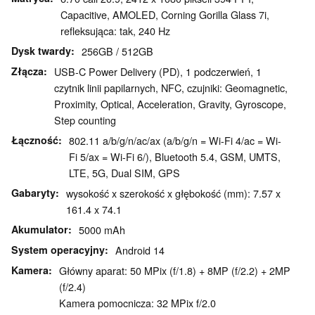
Capacitive, AMOLED, Corning Gorilla Glass 7i,
refleksująca: tak, 240 Hz
Dysk twardy
256GB / 512GB
Złącza
USB-C Power Delivery (PD), 1 podczerwień, 1
czytnik linii papilarnych, NFC, czujniki: Geomagnetic,
Proximity, Optical, Acceleration, Gravity, Gyroscope,
Step counting
Łączność
802.11 a/b/g/n/ac/ax (a/b/g/n = Wi-Fi 4/ac = Wi-
Fi 5/ax = Wi-Fi 6/), Bluetooth 5.4, GSM, UMTS,
LTE, 5G, Dual SIM, GPS
Gabaryty
wysokość x szerokość x głębokość (mm): 7.57 x
161.4 x 74.1
Akumulator
5000 mAh
System operacyjny
Android 14
Kamera
Główny aparat: 50 MPix (f/1.8) + 8MP (f/2.2) + 2MP
(f/2.4)
Kamera pomocnicza: 32 MPix f/2.0