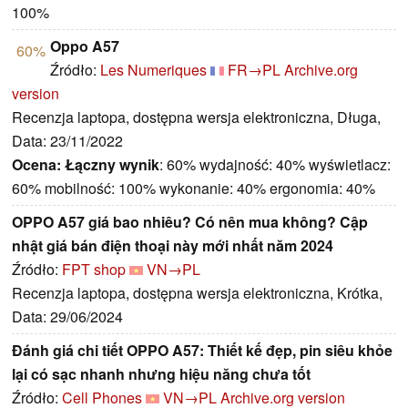
100%
Oppo A57
60%
Źródło:
Les Numeriques
FR→PL
Archive.org
version
Recenzja laptopa, dostępna wersja elektroniczna, Długa,
Data: 23/11/2022
Ocena:
Łączny wynik
: 60% wydajność: 40% wyświetlacz:
60% mobilność: 100% wykonanie: 40% ergonomia: 40%
OPPO A57 giá bao nhiêu? Có nên mua không? Cập
nhật giá bán điện thoại này mới nhất năm 2024
Źródło:
FPT shop
VN→PL
Recenzja laptopa, dostępna wersja elektroniczna, Krótka,
Data: 29/06/2024
Đánh giá chi tiết OPPO A57: Thiết kế đẹp, pin siêu khỏe
lại có sạc nhanh nhưng hiệu năng chưa tốt
Źródło:
Cell Phones
VN→PL
Archive.org version