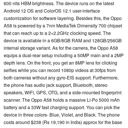
600 nits HBM brightness. The device runs on the latest
Android 12 OS and ColorOS 12.1 user-interface
customization for software layering. Besides this, the Oppo
A58 is powered by a 7nm MediaTek Dimensity 700 chipset
that can reach up to a 2×2.2GHz clocking speed. The
device is available in a 6GB/8GB RAM and 128GB/256GB
internal storage variant. As for the camera, the Oppo A58
equips a dual-rear setup including a 50MP main and a 2MP
depth lens. On the front, you get an 8MP lens for clicking
selfies while you can record 1080p videos at 30fps from
both cameras without any gyro-EIS support. Furthermore,
the phone has audio jack support, Bluetooth, stereo
speakers, WiFi, GPS, OTG, and a side-mounted fingerprint
scanner. The Oppo A58 holds a massive Li-Po 5000 mAh
battery and a 33W fast charging support. You can pick the
device in three colors- Blue, Violet, and Black. The phone
costs around $238 (Rs 19,190 in India) approx for the base