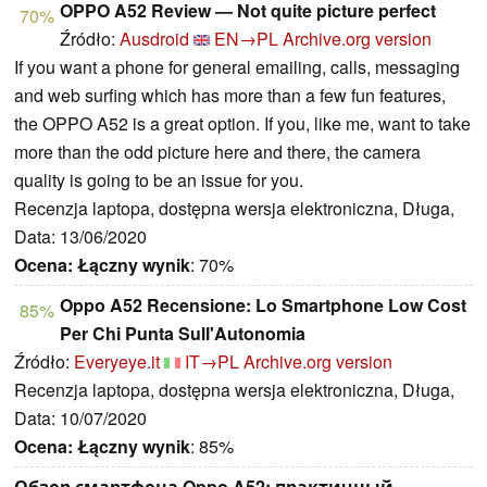
OPPO A52 Review — Not quite picture perfect
70%
Źródło:
Ausdroid
EN→PL
Archive.org version
If you want a phone for general emailing, calls, messaging
and web surfing which has more than a few fun features,
the OPPO A52 is a great option. If you, like me, want to take
more than the odd picture here and there, the camera
quality is going to be an issue for you.
Recenzja laptopa, dostępna wersja elektroniczna, Długa,
Data: 13/06/2020
Ocena:
Łączny wynik
: 70%
Oppo A52 Recensione: Lo Smartphone Low Cost
85%
Per Chi Punta Sull'Autonomia
Źródło:
Everyeye.it
IT→PL
Archive.org version
Recenzja laptopa, dostępna wersja elektroniczna, Długa,
Data: 10/07/2020
Ocena:
Łączny wynik
: 85%
Обзор смартфона Oppo A52: практичный