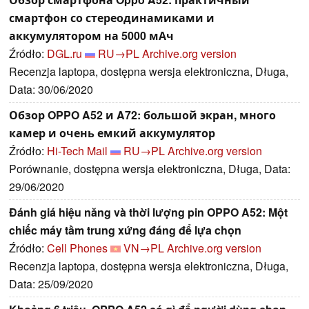
смартфон со стереодинамиками и
аккумулятором на 5000 мАч
Źródło:
DGL.ru
RU→PL
Archive.org version
Recenzja laptopa, dostępna wersja elektroniczna, Długa,
Data: 30/06/2020
Обзор OPPO A52 и A72: большой экран, много
камер и очень емкий аккумулятор
Źródło:
Hi-Tech Mail
RU→PL
Archive.org version
Porównanie, dostępna wersja elektroniczna, Długa, Data:
29/06/2020
Đánh giá hiệu năng và thời lượng pin OPPO A52: Một
chiếc máy tầm trung xứng đáng để lựa chọn
Źródło:
Cell Phones
VN→PL
Archive.org version
Recenzja laptopa, dostępna wersja elektroniczna, Długa,
Data: 25/09/2020