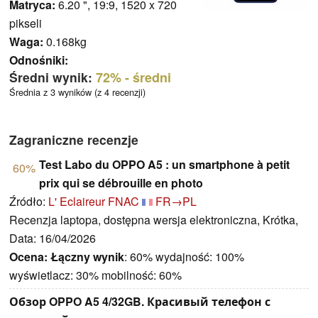
Matryca:
6.20 ", 19:9, 1520 x 720
pikseli
Waga:
0.168kg
Odnośniki:
Średni wynik:
72%
- średni
Średnia z 3 wyników (z 4 recenzji)
Zagraniczne recenzje
Test Labo du OPPO A5 : un smartphone à petit
60%
prix qui se débrouille en photo
Źródło:
L' Eclaireur FNAC
FR→PL
Recenzja laptopa, dostępna wersja elektroniczna, Krótka,
Data: 16/04/2026
Ocena:
Łączny wynik
: 60% wydajność: 100%
wyświetlacz: 30% mobilność: 60%
Обзор OPPO A5 4/32GB. Красивый телефон с