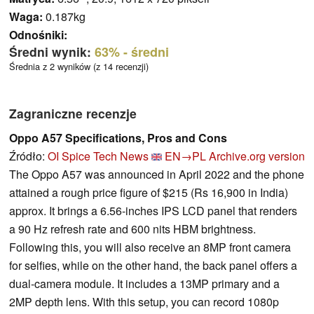
Waga:
0.187kg
Odnośniki:
Średni wynik:
63%
- średni
Średnia z 2 wyników (z 14 recenzji)
Zagraniczne recenzje
Oppo A57 Specifications, Pros and Cons
Źródło:
OI Spice Tech News
EN→PL
Archive.org version
The Oppo A57 was announced in April 2022 and the phone
attained a rough price figure of $215 (Rs 16,900 in India)
approx. It brings a 6.56-inches IPS LCD panel that renders
a 90 Hz refresh rate and 600 nits HBM brightness.
Following this, you will also receive an 8MP front camera
for selfies, while on the other hand, the back panel offers a
dual-camera module. It includes a 13MP primary and a
2MP depth lens. With this setup, you can record 1080p