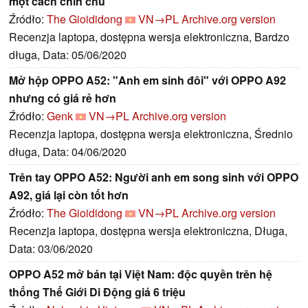
một cách chỉn chu
Źródło:
The Gioididong
VN→PL
Archive.org version
Recenzja laptopa, dostępna wersja elektroniczna, Bardzo
długa, Data: 05/06/2020
Mở hộp OPPO A52: "Anh em sinh đôi" với OPPO A92
nhưng có giá rẻ hơn
Źródło:
Genk
VN→PL
Archive.org version
Recenzja laptopa, dostępna wersja elektroniczna, Średnio
długa, Data: 04/06/2020
Trên tay OPPO A52: Người anh em song sinh với OPPO
A92, giá lại còn tốt hơn
Źródło:
The Gioididong
VN→PL
Archive.org version
Recenzja laptopa, dostępna wersja elektroniczna, Długa,
Data: 03/06/2020
OPPO A52 mở bán tại Việt Nam: độc quyền trên hệ
thống Thế Giới Di Động giá 6 triệu