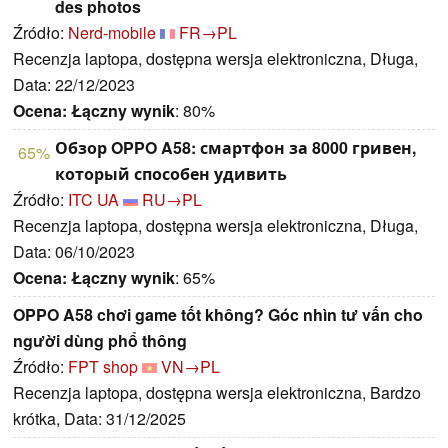
des photos
Źródło:
Nerd-mobile
FR→PL
Recenzja laptopa, dostępna wersja elektroniczna, Długa,
Data: 22/12/2023
Ocena:
Łączny wynik
: 80%
Обзор OPPO A58: смартфон за 8000 гривен,
65%
который способен удивить
Źródło:
ITC UA
RU→PL
Recenzja laptopa, dostępna wersja elektroniczna, Długa,
Data: 06/10/2023
Ocena:
Łączny wynik
: 65%
OPPO A58 chơi game tốt không? Góc nhìn tư vấn cho
người dùng phổ thông
Źródło:
FPT shop
VN→PL
Recenzja laptopa, dostępna wersja elektroniczna, Bardzo
krótka, Data: 31/12/2025