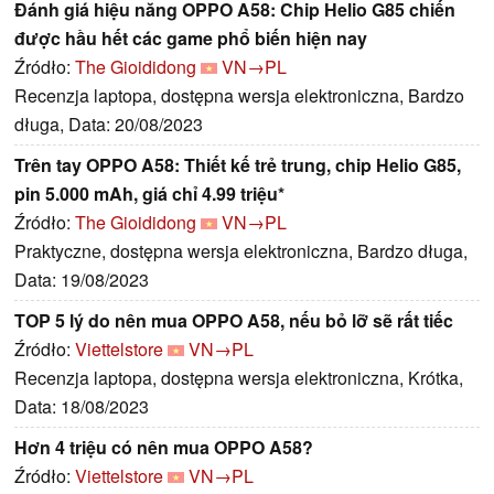
Đánh giá hiệu năng OPPO A58: Chip Helio G85 chiến
được hầu hết các game phổ biến hiện nay
Źródło:
The Gioididong
VN→PL
Recenzja laptopa, dostępna wersja elektroniczna, Bardzo
długa, Data: 20/08/2023
Trên tay OPPO A58: Thiết kế trẻ trung, chip Helio G85,
pin 5.000 mAh, giá chỉ 4.99 triệu*
Źródło:
The Gioididong
VN→PL
Praktyczne, dostępna wersja elektroniczna, Bardzo długa,
Data: 19/08/2023
TOP 5 lý do nên mua OPPO A58, nếu bỏ lỡ sẽ rất tiếc
Źródło:
Viettelstore
VN→PL
Recenzja laptopa, dostępna wersja elektroniczna, Krótka,
Data: 18/08/2023
Hơn 4 triệu có nên mua OPPO A58?
Źródło:
Viettelstore
VN→PL