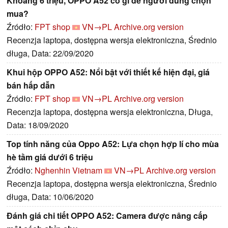
Khoảng 6 triệu, OPPO A52 có gì để người dùng chọn
mua?
Źródło:
FPT shop
VN→PL
Archive.org version
Recenzja laptopa, dostępna wersja elektroniczna, Średnio
długa, Data: 22/09/2020
Khui hộp OPPO A52: Nổi bật với thiết kế hiện đại, giá
bán hấp dẫn
Źródło:
FPT shop
VN→PL
Archive.org version
Recenzja laptopa, dostępna wersja elektroniczna, Długa,
Data: 18/09/2020
Top tính năng của Oppo A52: Lựa chọn hợp lí cho mùa
hè tầm giá dưới 6 triệu
Źródło:
Nghenhin Vietnam
VN→PL
Archive.org version
Recenzja laptopa, dostępna wersja elektroniczna, Średnio
długa, Data: 10/06/2020
Đánh giá chi tiết OPPO A52: Camera được nâng cấp