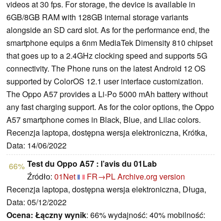
videos at 30 fps. For storage, the device is available in
6GB/8GB RAM with 128GB internal storage variants
alongside an SD card slot. As for the performance end, the
smartphone equips a 6nm MediaTek Dimensity 810 chipset
that goes up to a 2.4GHz clocking speed and supports 5G
connectivity. The Phone runs on the latest Android 12 OS
supported by ColorOS 12.1 user interface customization.
The Oppo A57 provides a Li-Po 5000 mAh battery without
any fast charging support. As for the color options, the Oppo
A57 smartphone comes in Black, Blue, and Lilac colors.
Recenzja laptopa, dostępna wersja elektroniczna, Krótka,
Data: 14/06/2022
Test du Oppo A57 : l’avis du 01Lab
66%
Źródło:
01Net
FR→PL
Archive.org version
Recenzja laptopa, dostępna wersja elektroniczna, Długa,
Data: 05/12/2022
Ocena:
Łączny wynik
: 66% wydajność: 40% mobilność: