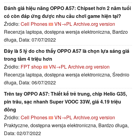
Đánh giá hiệu năng OPPO A57: Chipset hơn 2 năm tuổi
có còn đáp ứng được nhu cầu chơi game hiện tại?
Źródło:
Cell Phones
VN→PL
Archive.org version
Recenzja laptopa, dostępna wersja elektroniczna, Bardzo
długa, Data: 07/07/2022
Đây là 5 lý do cho thấy OPPO A57 là chọn lựa sáng giá
trong tầm 4 triệu hơn
Źródło:
FPT shop
VN→PL
Archive.org version
Recenzja laptopa, dostępna wersja elektroniczna, Średnio
długa, Data: 06/07/2022
Trên tay OPPO A57: Thiết kế trẻ trung, chip Helio G35,
pin trâu, sạc nhanh Super VOOC 33W, giá 4.19 triệu
đồng
Źródło:
Cell Phones
VN→PL
Archive.org version
Praktyczne, dostępna wersja elektroniczna, Bardzo długa,
Data: 02/07/2022