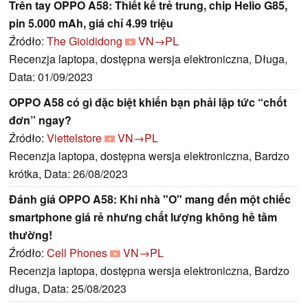
Trên tay OPPO A58: Thiết kế trẻ trung, chip Helio G85,
pin 5.000 mAh, giá chỉ 4.99 triệu
Źródło:
The Gioididong
VN→PL
Recenzja laptopa, dostępna wersja elektroniczna, Długa,
Data: 01/09/2023
OPPO A58 có gì đặc biệt khiến bạn phải lập tức “chốt
đơn” ngay?
Źródło:
Viettelstore
VN→PL
Recenzja laptopa, dostępna wersja elektroniczna, Bardzo
krótka, Data: 26/08/2023
Đánh giá OPPO A58: Khi nhà "O" mang đến một chiếc
smartphone giá rẻ nhưng chất lượng không hề tầm
thường!
Źródło:
Cell Phones
VN→PL
Recenzja laptopa, dostępna wersja elektroniczna, Bardzo
długa, Data: 25/08/2023