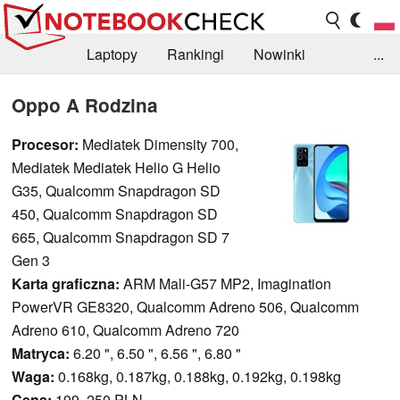
Laptopy
Rankingi
Nowinki
...
Biblioteka
Info
Szukajka recenzji
Oppo A Rodzina
Procesor:
Mediatek Dimensity 700,
Mediatek Mediatek Helio G Helio
G35, Qualcomm Snapdragon SD
450, Qualcomm Snapdragon SD
665, Qualcomm Snapdragon SD 7
Gen 3
Karta graficzna:
ARM Mali-G57 MP2, Imagination
PowerVR GE8320, Qualcomm Adreno 506, Qualcomm
Adreno 610, Qualcomm Adreno 720
Matryca:
6.20 ", 6.50 ", 6.56 ", 6.80 "
Waga:
0.168kg, 0.187kg, 0.188kg, 0.192kg, 0.198kg
Cena:
199, 250 PLN