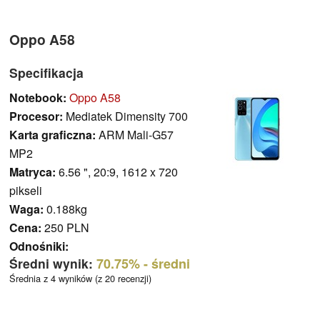
Oppo A58
Specifikacja
Notebook:
Oppo A58
Procesor:
Mediatek Dimensity 700
Karta graficzna:
ARM Mali-G57
MP2
Matryca:
6.56 ", 20:9, 1612 x 720
pikseli
Waga:
0.188kg
Cena:
250 PLN
Odnośniki:
Średni wynik:
70.75%
- średni
Średnia z 4 wyników (z 20 recenzji)