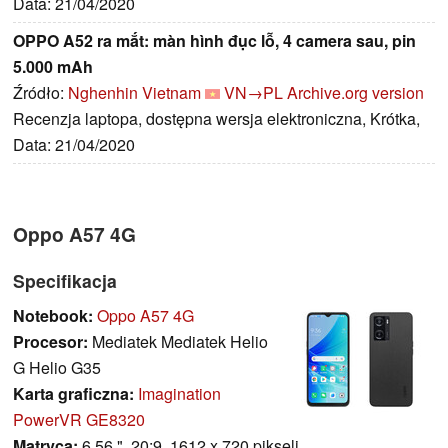
Data: 21/04/2020
OPPO A52 ra mắt: màn hình đục lỗ, 4 camera sau, pin
5.000 mAh
Źródło:
Nghenhin Vietnam
VN→PL
Archive.org version
Recenzja laptopa, dostępna wersja elektroniczna, Krótka,
Data: 21/04/2020
Oppo A57 4G
Specifikacja
Notebook:
Oppo A57 4G
Procesor:
Mediatek Mediatek Helio
G Helio G35
Karta graficzna:
Imagination
PowerVR GE8320
Matryca:
6.56 ", 20:9, 1612 x 720 pikseli