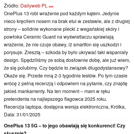
Źródło:
Dailyweb PL
OnePlus 13 robi wrażenie pod każdym kątem. Jedynie
nieco kręciłem nosem na brak etui w zestawie, ale z drugiej
strony – solidnie wykonane plecki z wegańskiej skóry i
powłoka Ceramic Guard na wyświetlaczu sprawiają
wrażenie, że nie czuje obawy, iż smartfon się uszkodzi i
porysuje. Zresztą – szkoda by było ukrywać taki wspaniały
design. Spędziliśmy ze sobą dosłownie dobę, ale już wiem,
że się polubimy. Czy będzie to związek długodystansowy?
Okaże się. Przede mną 2-3 tygodnie testów. Po tym czasie
wrócę z pełną recenzją i odpowiem na pytanie, czy znajdę
jakieś mankamenty. Na ten moment – mam w ręku
pretendenta na najlepszego flagowca 2025 roku.
Recenzja laptopa, dostępna wersja elektroniczna, Krótka,
Data: 31/01/2025
OnePlus 13 5G – to jego obawiają się konkurenci! Czy
słusznie?