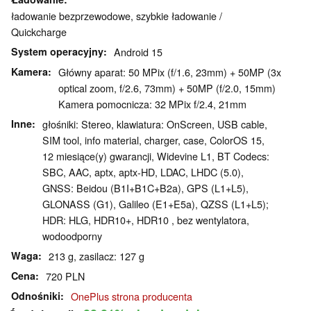
ładowanie bezprzewodowe, szybkie ładowanie /
Quickcharge
System operacyjny
Android 15
Kamera
Główny aparat: 50 MPix (f/1.6, 23mm) + 50MP (3x
optical zoom, f/2.6, 73mm) + 50MP (f/2.0, 15mm)
Kamera pomocnicza: 32 MPix f/2.4, 21mm
Inne
głośniki: Stereo, klawiatura: OnScreen, USB cable,
SIM tool, info material, charger, case, ColorOS 15,
12 miesiące(y) gwarancji, Widevine L1, BT Codecs:
SBC, AAC, aptx, aptx-HD, LDAC, LHDC (5.0),
GNSS: Beidou (B1I+B1C+B2a), GPS (L1+L5),
GLONASS (G1), Galileo (E1+E5a), QZSS (L1+L5);
HDR: HLG, HDR10+, HDR10 , bez wentylatora,
wodoodporny
Waga
213 g, zasilacz: 127 g
Cena
720 PLN
Odnośniki
OnePlus strona producenta