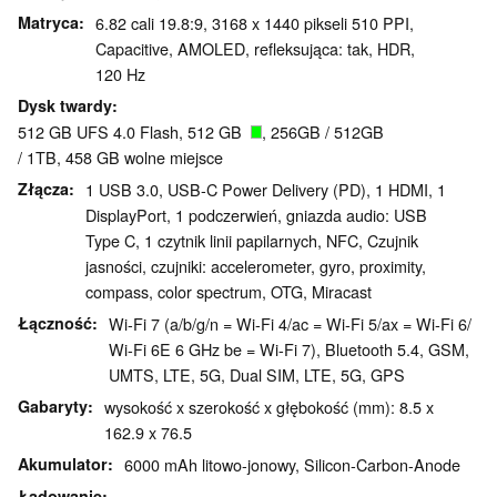
Matryca
6.82 cali 19.8:9, 3168 x 1440 pikseli 510 PPI,
Capacitive, AMOLED, refleksująca: tak, HDR,
120 Hz
Dysk twardy
512 GB UFS 4.0 Flash, 512 GB
, 256GB / 512GB
/ 1TB, 458 GB wolne miejsce
Złącza
1 USB 3.0, USB-C Power Delivery (PD), 1 HDMI, 1
DisplayPort, 1 podczerwień, gniazda audio: USB
Type C, 1 czytnik linii papilarnych, NFC, Czujnik
jasności, czujniki: accelerometer, gyro, proximity,
compass, color spectrum, OTG, Miracast
Łączność
Wi-Fi 7 (a/b/g/n = Wi-Fi 4/ac = Wi-Fi 5/ax = Wi-Fi 6/
Wi-Fi 6E 6 GHz be = Wi-Fi 7), Bluetooth 5.4, GSM,
UMTS, LTE, 5G, Dual SIM, LTE, 5G, GPS
Gabaryty
wysokość x szerokość x głębokość (mm): 8.5 x
162.9 x 76.5
Akumulator
6000 mAh litowo-jonowy, Silicon-Carbon-Anode
Ładowanie