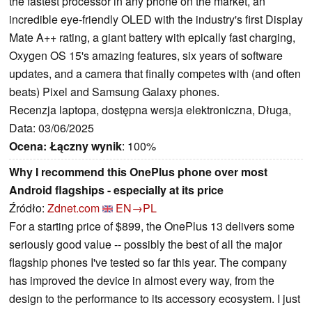
the fastest processor in any phone on the market, an
incredible eye-friendly OLED with the industry's first Display
Mate A++ rating, a giant battery with epically fast charging,
Oxygen OS 15's amazing features, six years of software
updates, and a camera that finally competes with (and often
beats) Pixel and Samsung Galaxy phones.
Recenzja laptopa, dostępna wersja elektroniczna, Długa,
Data: 03/06/2025
Ocena:
Łączny wynik
: 100%
Why I recommend this OnePlus phone over most
Android flagships - especially at its price
Źródło:
Zdnet.com
EN→PL
For a starting price of $899, the OnePlus 13 delivers some
seriously good value -- possibly the best of all the major
flagship phones I've tested so far this year. The company
has improved the device in almost every way, from the
design to the performance to its accessory ecosystem. I just