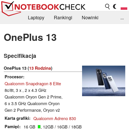
Laptopy
Rankingi
Nowinki
...
Biblioteka
Info
Szukajka recenzji
OnePlus 13
Specifikacja
OnePlus 13 (
13 Rodzina
)
Procesor
Qualcomm Snapdragon 8 Elite
8c/8t, 3 x , 2 x 4.3 GHz
Qualcomm Oryon Gen 2 Prime,
6 x 3.5 GHz Qualcomm Oryon
Gen 2 Performance, Oryon v2
Karta grafiki
Qualcomm Adreno 830
Pamięć
16 GB
, 12GB / 16GB / 18GB