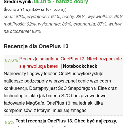
88.81%
- bardzo dobry
Średni wynik:
Średnia z
94
wyników (z
167
recenzji)
cena: 82%, wydajność: 91%, cechy: 85%, wyświetlacz: 90%
mobilność: 92%, wykonanie: 86%, ergonomia: 87%, wpływ
na otoczenie: 93%
Recenzje dla OnePlus 13
Recenzja smartfona OnePlus 13: Niech rozpocznie
87.6%
się rewolucja baterii
|
Notebookcheck
Najnowszy flagowy telefon OnePlus wykorzystuje
najlepsze podzespoły w przystępnej cenie względem
konkurencji. Dostępny jest SoC Snapdragon 8 Elite oraz
technologie takie jak bateria Si/C i bezprzewodowe
ładowanie MagSafe. OnePlus 13 ma jednak kilka
kompromisów, z którymi musi się zmagać.
Test i recenzja OnePlus 13. Chce być najlepszy,
85%