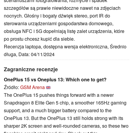
scenariuszami fotografowania, rozmycie i spadek
szczegółów są prawie niewidoczne nawet na zdjęciach
nocnych. Głośny i bogaty dźwięk stereo, port IR do
sterowania urządzeniami gospodarstwa domowego,
obsługa NFC i 5G dopełniają listę zalet urządzenia, które
po prostu chcesz kupić dla siebie.
Recenzja laptopa, dostępna wersja elektroniczna, Średnio
długa, Data: 04/11/2024
Zagraniczne recenzje
OnePlus 15 vs Oneplus 13: Which one to get?
Źródło:
GSM Arena
The OnePlus 15 pushes things forward with a newer
Snapdragon 8 Elite Gen 5 chip, a smoother 165Hz gaming
support, and a much bigger battery compared to the
OnePlus 13. But the OnePlus 13 still holds strong with its
sharper 2K screen and well‑rounded cameras, so these two