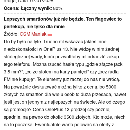
długa, Data: 07/01/2025
Ocena:
Łączny wynik
: 80%
Lepszych smartfonów już nie będzie. Ten flagowiec to
perfekcja, nie tylko dla mnie
Źródło:
GSM Maniak
I to by było na tyle. Trudno mi wskazać jakieś inne
niedoskonałości w OnePlus 13. Nie widzę w nim żadnej
strategicznej wady, która pozwoliłaby mi odradzić zakup
tego telefonu. Można rzucać hasła typu „gdzie złącze jack
3,5 mm?”, „co ze slotem na karty pamięci” czy „bez radia
FM nie kupuję”. Te elementy już raczej do nas nie wrócą.
Na poważnie dyskutować można tylko z ceną, bo 5000
złotych za smartfon dla wielu osób to duża przesada, nawet
jeśli jest on jednym z najlepszych na świecie. Ale od czego
są promocje? Cena OnePlus 13 prędzej czy później
spadnie, na pewno do okolic 3500 złotych. Kto może, niech
na to poczeka. Ewentualnie warto polować na oferty z