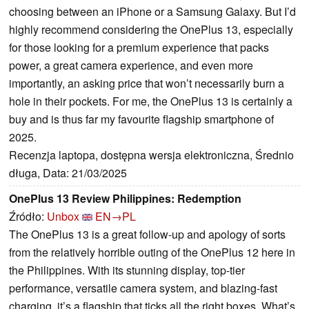
choosing between an iPhone or a Samsung Galaxy. But I’d
highly recommend considering the OnePlus 13, especially
for those looking for a premium experience that packs
power, a great camera experience, and even more
importantly, an asking price that won’t necessarily burn a
hole in their pockets. For me, the OnePlus 13 is certainly a
buy and is thus far my favourite flagship smartphone of
2025.
Recenzja laptopa, dostępna wersja elektroniczna, Średnio
długa, Data: 21/03/2025
OnePlus 13 Review Philippines: Redemption
Źródło:
Unbox
EN→PL
The OnePlus 13 is a great follow-up and apology of sorts
from the relatively horrible outing of the OnePlus 12 here in
the Philippines. With its stunning display, top-tier
performance, versatile camera system, and blazing-fast
charging, it’s a flagship that ticks all the right boxes. What’s