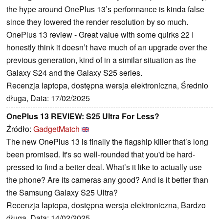
the hype around OnePlus 13’s performance is kinda false
since they lowered the render resolution by so much.
OnePlus 13 review - Great value with some quirks 22 I
honestly think it doesn’t have much of an upgrade over the
previous generation, kind of in a similar situation as the
Galaxy S24 and the Galaxy S25 series.
Recenzja laptopa, dostępna wersja elektroniczna, Średnio
długa, Data: 17/02/2025
OnePlus 13 REVIEW: S25 Ultra For Less?
Źródło:
GadgetMatch
The new OnePlus 13 is finally the flagship killer that’s long
been promised. It's so well-rounded that you'd be hard-
pressed to find a better deal. What’s it like to actually use
the phone? Are its cameras any good? And is it better than
the Samsung Galaxy S25 Ultra?
Recenzja laptopa, dostępna wersja elektroniczna, Bardzo
długa, Data: 14/02/2025