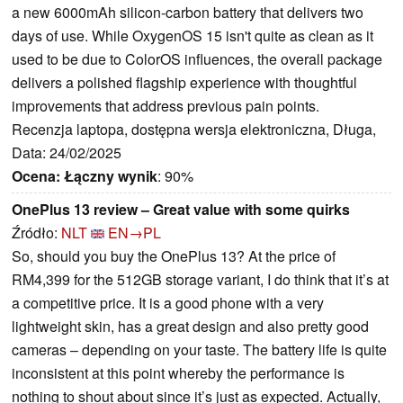
a new 6000mAh silicon-carbon battery that delivers two
days of use. While OxygenOS 15 isn't quite as clean as it
used to be due to ColorOS influences, the overall package
delivers a polished flagship experience with thoughtful
improvements that address previous pain points.
Recenzja laptopa, dostępna wersja elektroniczna, Długa,
Data: 24/02/2025
Ocena:
Łączny wynik
: 90%
OnePlus 13 review – Great value with some quirks
Źródło:
NLT
EN→PL
So, should you buy the OnePlus 13? At the price of
RM4,399 for the 512GB storage variant, I do think that it’s at
a competitive price. It is a good phone with a very
lightweight skin, has a great design and also pretty good
cameras – depending on your taste. The battery life is quite
inconsistent at this point whereby the performance is
nothing to shout about since it’s just as expected. Actually,