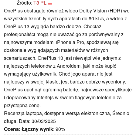
Źródło:
T3 PL
OnePlus obsługuje również wideo Dolby Vision (HDR) we
wszystkich trzech tylnych aparatach do 60 kl./s, a wideo z
OnePlus 13 wygląda bardzo dobrze. Chociaż
profesjonaliści mogą nie uważać go za porównywalny z
najnowszymi modelami iPhone’a Pro, spodziewaj się
doskonale wyglądających materiałów w różnych
scenariuszach. OnePlus 13 jest niewątpliwie jednym z
najlepszych telefonów z Androidem, jaki może kupić
wymagający użytkownik. Choć jego aparat nie jest
najlepszy w swojej klasie, jest bardzo dobrze wyceniony.
OnePlus upchnął ogromną baterię, najnowsze specyfikacje
i dopracowany interfejs w swoim flagowym telefonie za
przystępną cenę.
Recenzja laptopa, dostępna wersja elektroniczna, Średnio
długa, Data: 30/03/2025
Ocena:
Łączny wynik
: 90%