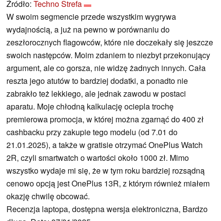
Źródło:
Techno Strefa
W swoim segmencie przede wszystkim wygrywa
wydajnością, a już na pewno w porównaniu do
zeszłorocznych flagowców, które nie doczekały się jeszcze
swoich następców. Moim zdaniem to niezbyt przekonujący
argument, ale co gorsza, nie widzę żadnych innych. Cała
reszta jego atutów to bardziej dodatki, a ponadto nie
zabrakło też lekkiego, ale jednak zawodu w postaci
aparatu. Moje chłodną kalkulację ociepla trochę
premierowa promocja, w której można zgarnąć do 400 zł
cashbacku przy zakupie tego modelu (od 7.01 do
21.01.2025), a także w gratisie otrzymać OnePlus Watch
2R, czyli smartwatch o wartości około 1000 zł. Mimo
wszystko wydaje mi się, że w tym roku bardziej rozsądną
cenowo opcją jest OnePlus 13R, z którym również miałem
okazję chwilę obcować.
Recenzja laptopa, dostępna wersja elektroniczna, Bardzo