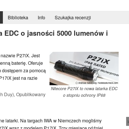
Biblioteka
Info
Szukajka recenzji
ka EDC o jasności 5000 lumenów i
 nazwie P27iX. Jest
nną baterię. Oferuje
im dostępem za pomocą
17iX jest na razie
ⓘ Andreas Sebayang / Notebookcheck.com
Nitecore P27iX to nowa latarka EDC
h Duy),
Opublikowany
o stopniu ochrony IP68
żne latarki. Na targach IWA w Niemczech mogliśmy
 P27iX wraz z modelem P17iX. Trzy miesiące później