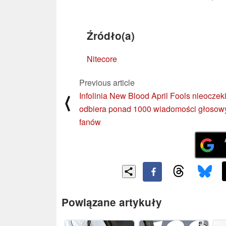
Źródło(a)
Nitecore
Previous article
Infolinia New Blood April Fools nieocze
⟨
odbiera ponad 1000 wiadomości głosow
fanów
Powiązane artykuły