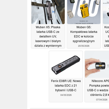
Wuben X5: Płaska
Wuben G5:
Kos
latarka USB-C ze
Kompaktowa latarka
UC
światłem UV,
EDC w kolorze
laserowym i białym
sygnalizacyjnym
lat
działa z wymiennym
USB
20/05/2026
akumulatorem lub
bateriami AAA
10/06/2026
Fenix E08R UE: Nowa
Nitecore AP0
latarka EDC z 21
Pompka powie
trybami i USB-C
USB-C o wadze 2
ciśnieniu 2,8 
04/05/2026
07/04/2026