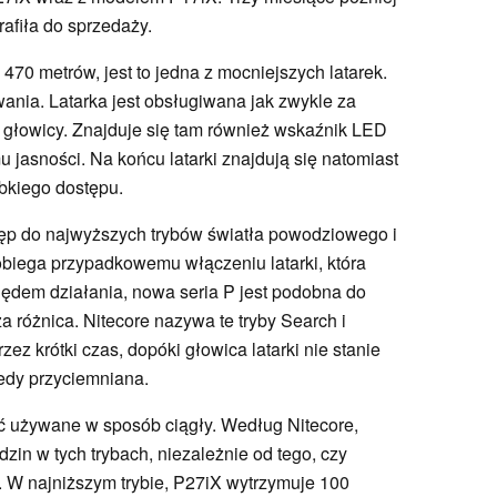
trafiła do sprzedaży.
470 metrów, jest to jedna z mocniejszych latarek.
ania. Latarka jest obsługiwana jak zwykle za
głowicy. Znajduje się tam również wskaźnik LED
 jasności. Na końcu latarki znajdują się natomiast
bkiego dostępu.
tęp do najwyższych trybów światła powodziowego i
biega przypadkowemu włączeniu latarki, która
lędem działania, nowa seria P jest podobna do
a różnica. Nitecore nazywa te tryby Search i
ez krótki czas, dopóki głowica latarki nie stanie
tedy przyciemniana.
być używane w sposób ciągły. Według Nitecore,
dzin w tych trybach, niezależnie od tego, czy
ba. W najniższym trybie, P27iX wytrzymuje 100