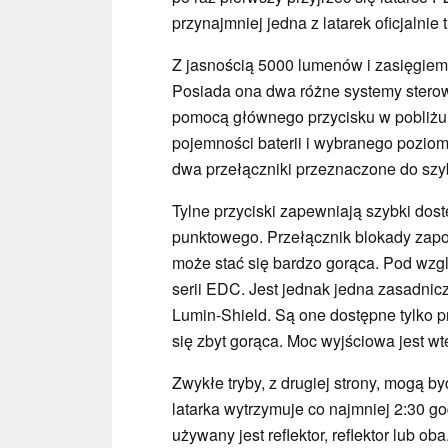
przynajmniej jedna z latarek oficjalnie 
Z jasnością 5000 lumenów i zasięgiem 
Posiada ona dwa różne systemy sterow
pomocą głównego przycisku w pobliżu 
pojemności baterii i wybranego poziomu
dwa przełączniki przeznaczone do szy
Tylne przyciski zapewniają szybki dos
punktowego. Przełącznik blokady zapo
może stać się bardzo gorąca. Pod wzg
serii EDC. Jest jednak jedna zasadnicz
Lumin-Shield. Są one dostępne tylko prz
się zbyt gorąca. Moc wyjściowa jest w
Zwykłe tryby, z drugiej strony, mogą 
latarka wytrzymuje co najmniej 2:30 go
używany jest reflektor, reflektor lub o