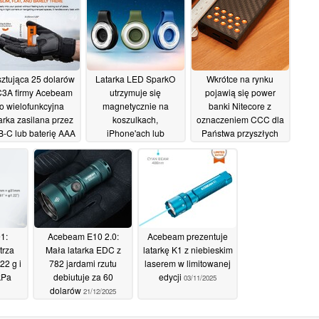
ztująca 25 dolarów
Latarka LED SparkO
Wkrótce na rynku
3A firmy Acebeam
utrzymuje się
pojawią się power
to wielofunkcyjna
magnetycznie na
banki Nitecore z
arka zasilana przez
koszulkach,
oznaczeniem CCC dla
-C lub baterię AAA
iPhone'ach lub
Państwa przyszłych
namiotach
podróży do Chin
20/05/2026
13/05/2026
06/05/2026
1:
Acebeam E10 2.0:
Acebeam prezentuje
trza
Mała latarka EDC z
latarkę K1 z niebieskim
2 g i
782 jardami rzutu
laserem w limitowanej
kPa
debiutuje za 60
edycji
03/11/2025
dolarów
21/12/2025