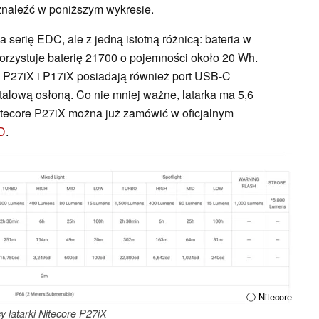
znaleźć w poniższym wykresie.
 serię EDC, ale z jedną istotną różnicą: bateria w
rzystuje baterię 21700 o pojemności około 20 Wh.
 P27iX i P17iX posiadają również port USB-C
talową osłoną. Co nie mniej ważne, latarka ma 5,6
 Nitecore P27iX można już zamówić w oficjalnym
D
.
ⓘ Nitecore
y latarki Nitecore P27iX