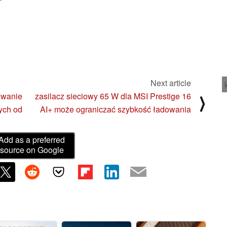
Next article
kiwanie
zasilacz sieciowy 65 W dla MSI Prestige 16
⟩
ych od
AI+ może ograniczać szybkość ładowania
Add as a preferred
source on Google