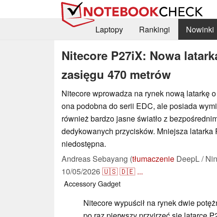
Laptopy
Rankingi
Nowinki
Nitecore P27iX: Nowa latar
zasięgu 470 metrów
Nitecore wprowadza na rynek nową latarkę o
ona podobna do serii EDC, ale posiada wymie
również bardzo jasne światło z bezpośredn
dedykowanych przycisków. Mniejsza latarka P
niedostępna.
Andreas Sebayang (
tłumaczenie
DeepL / Nin
10/05/2026
🇺🇸
🇩🇪
...
Accessory
Gadget
Nitecore wypuścił na rynek dwie potę
po raz pierwszy przyjrzeć się latarce