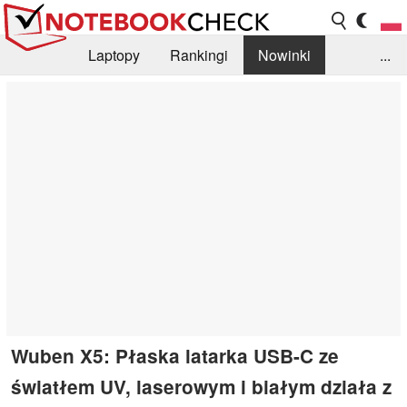
Laptopy
Rankingi
Nowinki
...
Biblioteka
Info
Szukajka recenzji
Wuben X5: Płaska latarka USB-C ze
światłem UV, laserowym i białym działa z