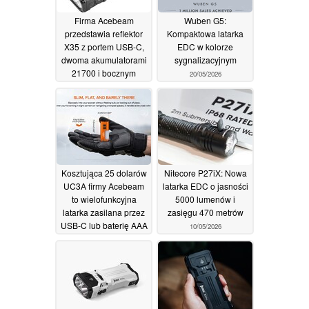
Firma Acebeam
Wuben G5:
przedstawia reflektor
Kompaktowa latarka
X35 z portem USB-C,
EDC w kolorze
dwoma akumulatorami
sygnalizacyjnym
21700 i bocznym
20/05/2026
światłem
14/06/2026
Kosztująca 25 dolarów
Nitecore P27iX: Nowa
UC3A firmy Acebeam
latarka EDC o jasności
to wielofunkcyjna
5000 lumenów i
latarka zasilana przez
zasięgu 470 metrów
USB-C lub baterię AAA
10/05/2026
20/05/2026