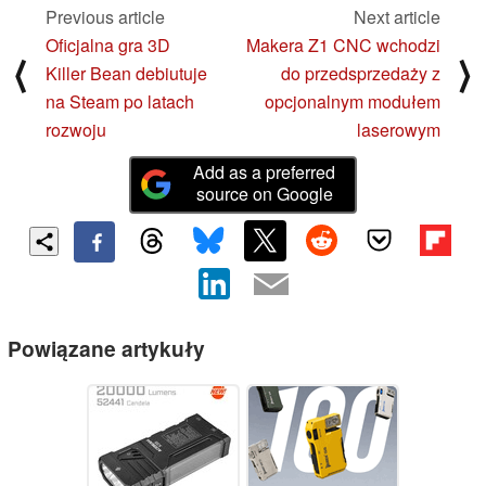
Previous article
Next article
Oficjalna gra 3D
Makera Z1 CNC wchodzi
⟨
⟩
Killer Bean debiutuje
do przedsprzedaży z
na Steam po latach
opcjonalnym modułem
rozwoju
laserowym
Add as a preferred
source on Google
Powiązane artykuły