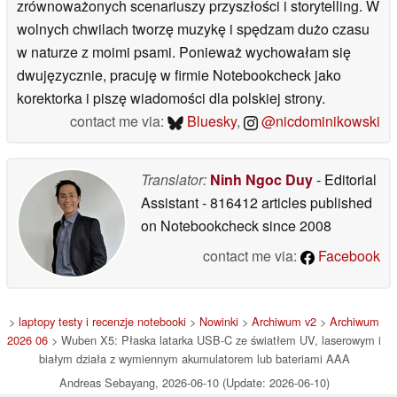
zrównoważonych scenariuszy przyszłości i storytelling. W
wolnych chwilach tworzę muzykę i spędzam dużo czasu
w naturze z moimi psami. Ponieważ wychowałam się
dwujęzycznie, pracuję w firmie Notebookcheck jako
korektorka i piszę wiadomości dla polskiej strony.
contact me via:
Bluesky
,
@nicdominikowski
Translator:
Ninh Ngoc Duy
- Editorial
Assistant
- 816412 articles published
on Notebookcheck
since 2008
contact me via:
Facebook
>
laptopy testy i recenzje notebooki
>
Nowinki
>
Archiwum v2
>
Archiwum
2026 06
> Wuben X5: Płaska latarka USB-C ze światłem UV, laserowym i
białym działa z wymiennym akumulatorem lub bateriami AAA
Andreas Sebayang, 2026-06-10 (Update: 2026-06-10)