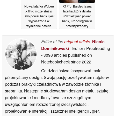
Nowa latarka Wuben
X1Pro: Bardzo jasna
X1Pro może służyć
latarka, która działa
jako power bank i jest
również jako power
wyposażona w
bank, już dostępna w
wymienne baterie
przedsprzedaży
23/04/2026
01/11/2025
Editor of the
original article
:
Nicole
Dominikowski
- Editor / Proofreading
- 3096 articles published on
Notebookcheck
since 2022
Od dzieciństwa fascynował mnie
przemyślany design. Swoją pasję przeżywałam najpierw
podczas praktyki czeladnictwa w zawodzie złotnika i
srebrnika. Następnie studiowałam design metalu, sztukę,
projektowanie i media cyfrowe ze szczególnym
uwzględnieniem rozszerzonej rzeczywistości,
projektowanie interakcji, sztucznej inteligencji , gier,