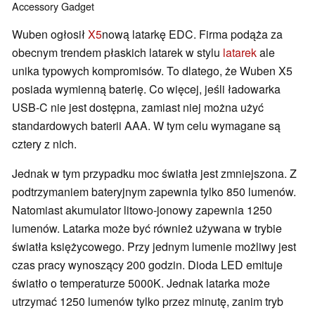
Accessory
Gadget
Wuben ogłosił
X5
nową latarkę EDC. Firma podąża za
obecnym trendem płaskich latarek w stylu
latarek
ale
unika typowych kompromisów. To dlatego, że Wuben X5
posiada wymienną baterię. Co więcej, jeśli ładowarka
USB-C nie jest dostępna, zamiast niej można użyć
standardowych baterii AAA. W tym celu wymagane są
cztery z nich.
Jednak w tym przypadku moc światła jest zmniejszona. Z
podtrzymaniem bateryjnym zapewnia tylko 850 lumenów.
Natomiast akumulator litowo-jonowy zapewnia 1250
lumenów. Latarka może być również używana w trybie
światła księżycowego. Przy jednym lumenie możliwy jest
czas pracy wynoszący 200 godzin. Dioda LED emituje
światło o temperaturze 5000K. Jednak latarka może
utrzymać 1250 lumenów tylko przez minutę, zanim tryb