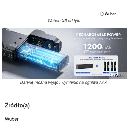
ⓘ Wuben
Wuben X5 od tyłu.
ⓘ Wuben
Baterię można wyjąć i wymienić na ogniwa AAA.
Źródło(a)
Wuben