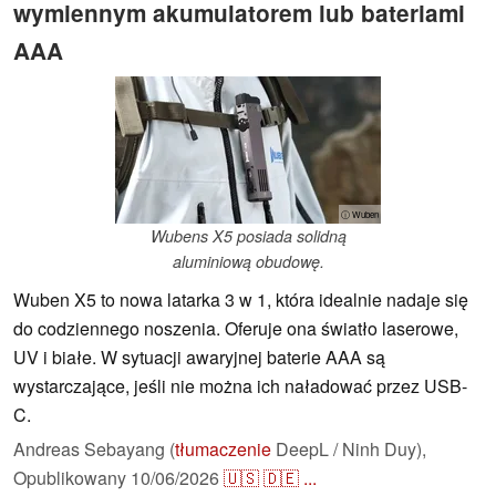
wymiennym akumulatorem lub bateriami
AAA
ⓘ Wuben
Wubens X5 posiada solidną
aluminiową obudowę.
Wuben X5 to nowa latarka 3 w 1, która idealnie nadaje się
do codziennego noszenia. Oferuje ona światło laserowe,
UV i białe. W sytuacji awaryjnej baterie AAA są
wystarczające, jeśli nie można ich naładować przez USB-
C.
Andreas Sebayang (
tłumaczenie
DeepL / Ninh Duy),
Opublikowany
10/06/2026
🇺🇸
🇩🇪
...