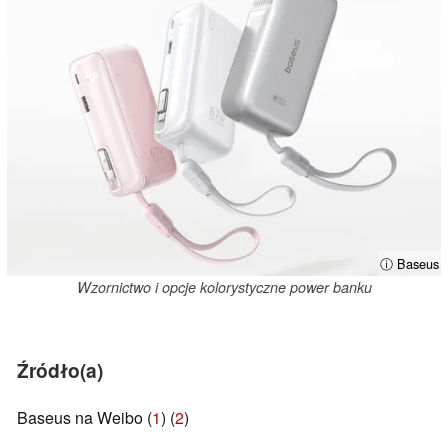
ⓘ Baseus
Wzornictwo i opcje kolorystyczne power banku
Źródło(a)
Baseus na Weibo (
1
) (
2
)