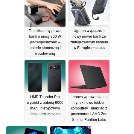
bezprzewodowego
ładowania Qi 2.2
16/06/2026
Ten składany power
Ugreen wypuszcza
bank o mocy 300 W
nowy power bank ze
jest wyposażony w
zintegrowanym kablem
baterię słoneczną i
w Europie
27/05/2026
wbudowaną
ładowarkę
31/05/2026
HMD Thunder Pro
Lenovo wprowadza na
wyciekł z baterią 6000
rynek nowe lekkie
mAh i nietypowym
komputery ThinkPad z
designem
procesorami AMD Zen
22/05/2026
5 i Intel Panther Lake
20/05/2026