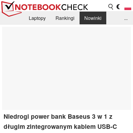
Laptopy
Rankingi
Nowinki
...
Biblioteka
Info
Szukajka recenzji
Niedrogi power bank Baseus 3 w 1 z
długim zintegrowanym kablem USB-C