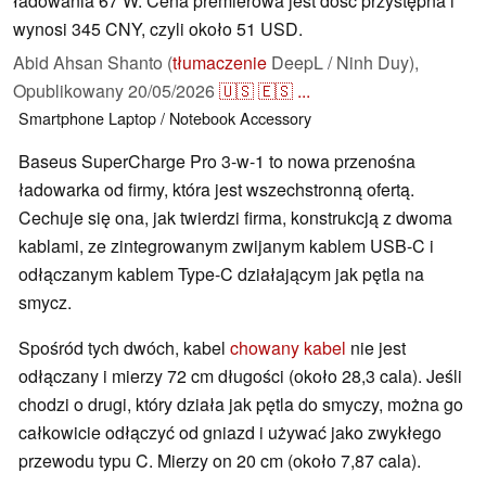
ładowania 67 W. Cena premierowa jest dość przystępna i
wynosi 345 CNY, czyli około 51 USD.
Abid Ahsan Shanto (
tłumaczenie
DeepL / Ninh Duy),
Opublikowany
20/05/2026
🇺🇸
🇪🇸
...
Smartphone
Laptop / Notebook
Accessory
Baseus SuperCharge Pro 3-w-1 to nowa przenośna
ładowarka od firmy, która jest wszechstronną ofertą.
Cechuje się ona, jak twierdzi firma, konstrukcją z dwoma
kablami, ze zintegrowanym zwijanym kablem USB-C i
odłączanym kablem Type-C działającym jak pętla na
smycz.
Spośród tych dwóch, kabel
chowany kabel
nie jest
odłączany i mierzy 72 cm długości (około 28,3 cala). Jeśli
chodzi o drugi, który działa jak pętla do smyczy, można go
całkowicie odłączyć od gniazd i używać jako zwykłego
przewodu typu C. Mierzy on 20 cm (około 7,87 cala).