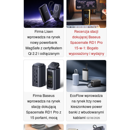
Firma Lisen
Recenzja stacji
wprowadza na rynek
dokującej Baseus
nowy powerbank
Spacemate RD1 Pro
MagSafe z certyfikatem
15-w-1: Bogato
Qi 2.2 i odłączanym
wyposażony i wydajny
kablem
dodatek do komputera
02/07/2026
stacjonarnego, który
jednak nie zaspokaja
potrzeb użytkowników
MacBooków
16/06/2026
Firma Baseus
EcoFlow wprowadza
wprowadza na rynek
na rynek trzy nowe
stację dokującą
kieszonkowe power
Spacemate RD1 Pro z
banki z wbudowanymi
15 portami, mocą
kablami
02/06/2026
wyjściową 160 W oraz
funkcją