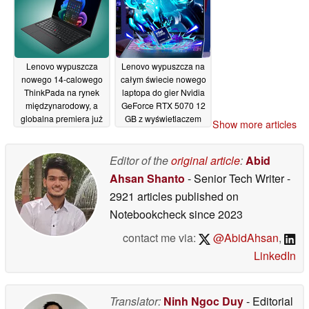
Lenovo wypuszcza
Lenovo wypuszcza na
nowego 14-calowego
całym świecie nowego
ThinkPada na rynek
laptopa do gier Nvidia
międzynarodowy, a
GeForce RTX 5070 12
globalna premiera już
GB z wyświetlaczem
Show more articles
wkrótce
OLED 165 Hz
20/05/2026
20/05/2026
Editor of the
original article
:
Abid
Ahsan Shanto
- Senior Tech Writer
-
2921 articles published on
Notebookcheck
since 2023
contact me via:
@AbidAhsan
,
LinkedIn
Translator:
Ninh Ngoc Duy
- Editorial