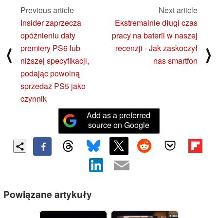
Previous article
Next article
Insider zaprzecza
Ekstremalnie długi czas
opóźnieniu daty
pracy na baterii w naszej
premiery PS6 lub
recenzji - Jak zaskoczył
⟨
⟩
niższej specyfikacji,
nas smartfon
podając powolną
sprzedaż PS5 jako
czynnik
Add as a preferred
source on Google
Powiązane artykuły