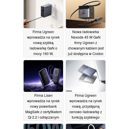
Firma Ugreen
Nowa ładowarka
wprowadza na rynek
Nexode 45 W GaN
nową szybką
firmy Ugreen z
ładowarkę GaN o
chowanym kablem jest
mocy 160 W,
już dostępna w Costco
wyposażoną w moduł
08/07/2026
Wi-Fi, wbudowany
kabel oraz wyświetlacz
30/07/2026
Firma Lisen
Firma Ugreen
wprowadza na rynek
wprowadza na rynek
nowy powerbank
nową, przystępną
MagSafe z certyfikatem
cenowo ładowarkę z
Qi 2.2 i odłączanym
funkcją szybkiego
kablem
ładowania o mocy 65
02/07/2026
W i smukłą konstrukcją