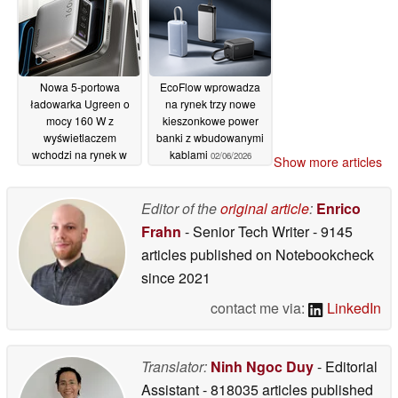
Nowa 5-portowa
EcoFlow wprowadza
ładowarka Ugreen o
na rynek trzy nowe
mocy 160 W z
kieszonkowe power
wyświetlaczem
banki z wbudowanymi
wchodzi na rynek w
kablami
02/06/2026
Show more articles
USA
09/06/2026
Editor of the
original article
:
Enrico
Frahn
- Senior Tech Writer
- 9145
articles published on Notebookcheck
since 2021
contact me via:
LinkedIn
Translator:
Ninh Ngoc Duy
- Editorial
Assistant
- 818035 articles published