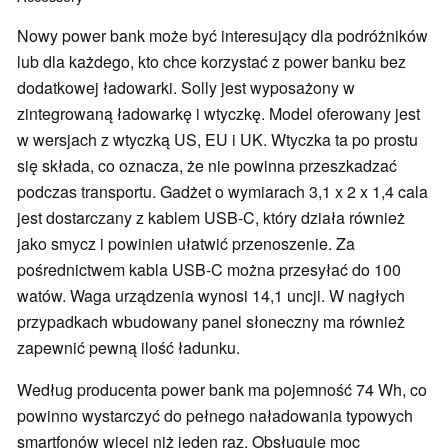
Nowy power bank może być interesujący dla podróżników
lub dla każdego, kto chce korzystać z power banku bez
dodatkowej ładowarki. Solly jest wyposażony w
zintegrowaną ładowarkę i wtyczkę. Model oferowany jest
w wersjach z wtyczką US, EU i UK. Wtyczka ta po prostu
się składa, co oznacza, że nie powinna przeszkadzać
podczas transportu. Gadżet o wymiarach 3,1 x 2 x 1,4 cala
jest dostarczany z kablem USB-C, który działa również
jako smycz i powinien ułatwić przenoszenie. Za
pośrednictwem kabla USB-C można przesyłać do 100
watów. Waga urządzenia wynosi 14,1 uncji. W nagłych
przypadkach wbudowany panel słoneczny ma również
zapewnić pewną ilość ładunku.
Według producenta power bank ma pojemność 74 Wh, co
powinno wystarczyć do pełnego naładowania typowych
smartfonów więcej niż jeden raz. Obsługuje moc