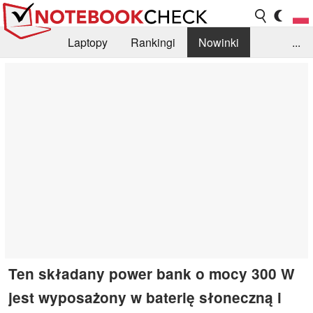
Laptopy
Rankingi
Nowinki
...
Biblioteka
Info
Szukajka recenzji
Ten składany power bank o mocy 300 W
jest wyposażony w baterię słoneczną i