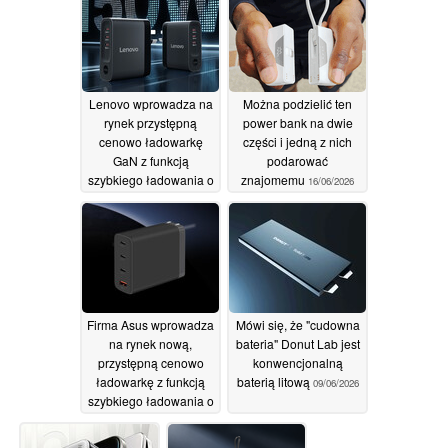
20/06/2026
Lenovo wprowadza na
Można podzielić ten
rynek przystępną
power bank na dwie
cenowo ładowarkę
części i jedną z nich
GaN z funkcją
podarować
szybkiego ładowania o
znajomemu
16/06/2026
mocy 150 W
16/06/2026
Firma Asus wprowadza
Mówi się, że "cudowna
na rynek nową,
bateria" Donut Lab jest
przystępną cenowo
konwencjonalną
ładowarkę z funkcją
baterią litową
09/06/2026
szybkiego ładowania o
mocy 100 W i smukłą
obudową
15/06/2026