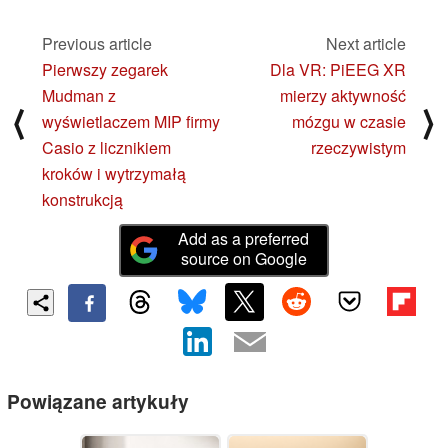
Previous article
Next article
Pierwszy zegarek
Dla VR: PiEEG XR
Mudman z
mierzy aktywność
⟨
⟩
wyświetlaczem MIP firmy
mózgu w czasie
Casio z licznikiem
rzeczywistym
kroków i wytrzymałą
konstrukcją
Add as a preferred
source on Google
Powiązane artykuły