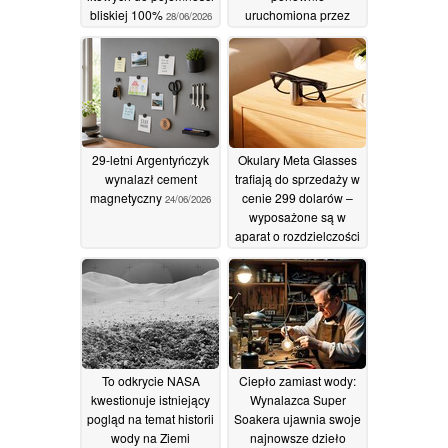
bliskiej 100%
uruchomiona przez
28/06/2026
organizację non-profit
po tym, jak
administracja Trumpa
wyłączyła ją z sieci
24/06/2026
29-letni Argentyńczyk
Okulary Meta Glasses
wynalazł cement
trafiają do sprzedaży w
magnetyczny
cenie 299 dolarów –
24/06/2026
wyposażone są w
aparat o rozdzielczości
12 MP, funkcję
nagrywania filmów w
rozdzielczości 3K oraz
funkcję tłumaczenia na
żywo
24/06/2026
To odkrycie NASA
Ciepło zamiast wody:
kwestionuje istniejący
Wynalazca Super
pogląd na temat historii
Soakera ujawnia swoje
wody na Ziemi
najnowsze dzieło