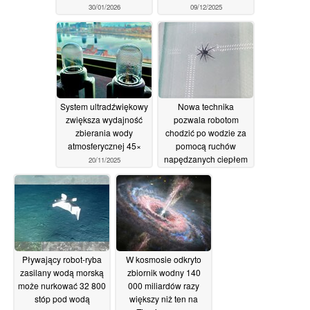
30/01/2026
09/12/2025
System ultradźwiękowy
Nowa technika
zwiększa wydajność
pozwala robotom
zbierania wody
chodzić po wodzie za
atmosferycznej 45×
pomocą ruchów
napędzanych ciepłem
20/11/2025
28/09/2025
Pływający robot-ryba
W kosmosie odkryto
zasilany wodą morską
zbiornik wodny 140
może nurkować 32 800
000 miliardów razy
stóp pod wodą
większy niż ten na