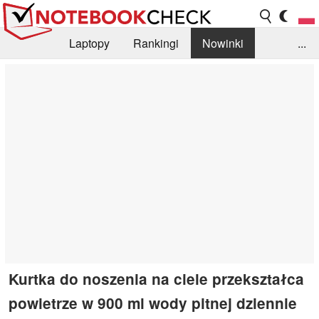
Laptopy
Rankingi
Nowinki
...
Biblioteka
Info
Szukajka recenzji
Kurtka do noszenia na ciele przekształca
powietrze w 900 ml wody pitnej dziennie