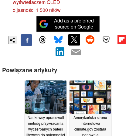
wyświetlaczem OLED
o jasności 1 500 nitów
Add as a preferred
source on Google
Powiązane artykuły
Naukowcy opracowali
Amerykańska strona
metodę przywracania
internetowa
wyczerpanych baterii
climate.gov została
litowych do pojemności
ponownie