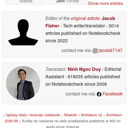
Ziemi
16/08/2025
11/07/2025
Show more articles
Editor of the
original article
:
Jacob
Fisher
- Tech writer/translator
- 3014
articles published on Notebookcheck
since 2022
contact me via:
jacob67147
Translator:
Ninh Ngoc Duy
- Editorial
Assistant
- 818035 articles published
on Notebookcheck
since 2008
contact me via:
Facebook
>
laptopy testy i recenzje notebooki
>
Nowinki
>
Archiwum v2
>
Archiwum
2026 06
> Kurtka do noszenia na ciele przekształca powietrze w 900 ml
wody pitnej dziennie