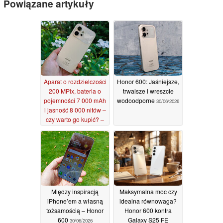
Powiązane artykuły
Aparat o rozdzielczości
Honor 600: Jaśniejsze,
200 MPix, bateria o
trwalsze i wreszcie
pojemności 7 000 mAh
wodoodporne
30/06/2026
i jasność 8 000 nitów –
czy warto go kupić? –
Recenzja Honor a 600
30/06/2026
Między inspiracją
Maksymalna moc czy
iPhone’em a własną
idealna równowaga?
tożsamością – Honor
Honor 600 kontra
600
Galaxy S25 FE
30/06/2026