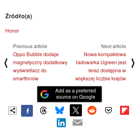
Źródło(a)
Honor
Previous article
Next article
Oppo Bubble dodaje
Nowa kompaktowa
⟨
⟩
magnetyczny dodatkowy
ładowarka Ugreen jest
wyświetlacz do
teraz dostępna w
smartfonów
większej liczbie krajów
Add as a preferred
source on Google