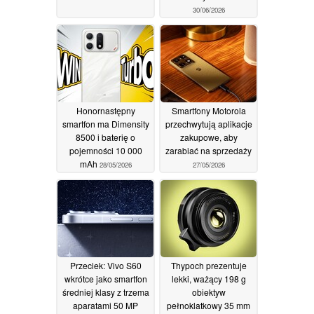
30/06/2026
Honornastępny
Smartfony Motorola
smartfon ma Dimensity
przechwytują aplikacje
8500 i baterię o
zakupowe, aby
pojemności 10 000
zarabiać na sprzedaży
mAh
28/05/2026
27/05/2026
Przeciek: Vivo S60
Thypoch prezentuje
wkrótce jako smartfon
lekki, ważący 198 g
średniej klasy z trzema
obiektyw
aparatami 50 MP
pełnoklatkowy 35 mm