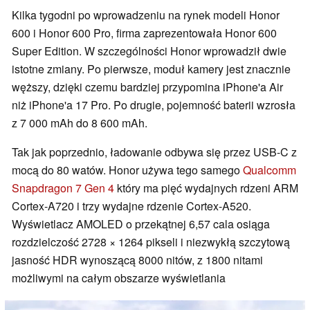
Kilka tygodni po wprowadzeniu na rynek modeli Honor
600 i Honor 600 Pro, firma zaprezentowała Honor 600
Super Edition. W szczególności Honor wprowadził dwie
istotne zmiany. Po pierwsze, moduł kamery jest znacznie
węższy, dzięki czemu bardziej przypomina iPhone'a Air
niż iPhone'a 17 Pro. Po drugie, pojemność baterii wzrosła
z 7 000 mAh do 8 600 mAh.
Tak jak poprzednio, ładowanie odbywa się przez USB-C z
mocą do 80 watów. Honor używa tego samego
Qualcomm
Snapdragon 7 Gen 4
który ma pięć wydajnych rdzeni ARM
Cortex-A720 i trzy wydajne rdzenie Cortex-A520.
Wyświetlacz AMOLED o przekątnej 6,57 cala osiąga
rozdzielczość 2728 × 1264 pikseli i niezwykłą szczytową
jasność HDR wynoszącą 8000 nitów, z 1800 nitami
możliwymi na całym obszarze wyświetlania