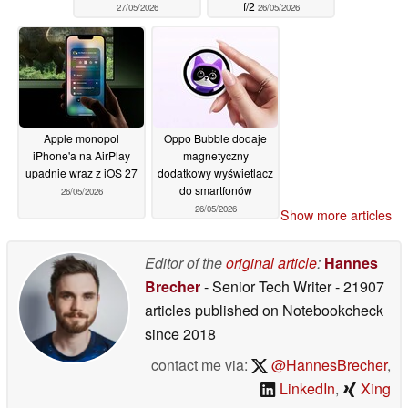
f/2
27/05/2026
26/05/2026
Apple monopol
Oppo Bubble dodaje
iPhone'a na AirPlay
magnetyczny
upadnie wraz z iOS 27
dodatkowy wyświetlacz
do smartfonów
26/05/2026
26/05/2026
Show more articles
Editor of the
original article
:
Hannes
Brecher
- Senior Tech Writer
- 21907
articles published on Notebookcheck
since 2018
contact me via:
@HannesBrecher
,
LinkedIn
,
Xing