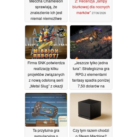
Meccha Chameleon
2: Recenzja „lampy
sprawiają, że
biurkowej dla nocnych
znalezienie ich jest
marków”
27/06/2026
niemal niemożliwe
08/07/2026
Firma SNK potwierdza
„Jeszcze tylko jedna
realizację kilku
tura”: Strategiczna gra
projektów związanych
RPG z elementami
z nową odsłoną serii
fantasy spadła poniżej
„Metal Slug” z okazji
7,50 dolarów na
30. rocznicy
platformie Steam
27/06/2026
20/06/2026
Ta przytulna gra
Czy tym razem chodzi
symulacyjna o
o Steam Machine?