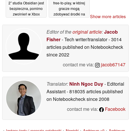
2” studia Obsidian jest
free-to-play, w której
bezpieczna, pomimo
gracze mogą
zwolnień w Xbox
zdobywać środki na
Show more articles
Game Studios
konto Steam Wallet
18/06/2026
18/06/2026
Editor of the
original article
:
Jacob
Fisher
- Tech writer/translator
- 3014
articles published on Notebookcheck
since 2022
contact me via:
jacob67147
Translator:
Ninh Ngoc Duy
- Editorial
Assistant
- 818035 articles published
on Notebookcheck
since 2008
contact me via:
Facebook
>
laptopy testy i recenzje notebooki
>
Nowinki
>
Archiwum v2
>
Archiwum