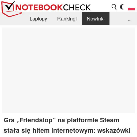
Laptopy
Rankingi
Nowinki
...
Biblioteka
Info
Szukajka recenzji
Gra „Friendslop” na platformie Steam
stała się hitem internetowym: wskazówki