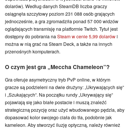
dolarów). Według danych SteamDB liczba graczy
osiągnęła szczytowy poziom 231 088 osób grających
jednocześnie, a gra zgromadziła ponad 57 000 widzów
oglądających transmisję na platformie Twitch. Tytuł jest
dostępny do pobrania na
Steam w cenie 5,99 dolarów
i
można w nią grać na Steam Deck, a także na innych
przenośnych komputerach.
O czym jest gra „Meccha Chameleon”?
Gra oferuje asymetryczny tryb PvP online, w którym
gracze są podzieleni na dwie drużyny: „Ukrywających się”
i „Szukających”. Na początku rundy „Ukrywający się”
pojawiają się jako białe postacie i muszą znaleźć
strategiczną pozycję oraz użyć wbudowanego pędzla, aby
dopasować kolor swojego ciała do tła, podobnie jak
kameleon. Aby stworzyć iluzję optyczną, należy również