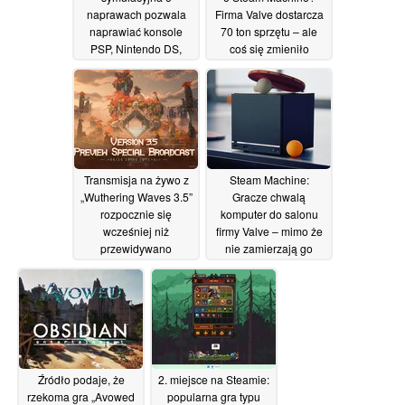
naprawach pozwala
Firma Valve dostarcza
naprawiać konsole
70 ton sprzętu – ale
PSP, Nintendo DS,
coś się zmieniło
telefony z klapką oraz
20/06/2026
sprzęt retro w
Akihabara z pierwszej
dekady XXI wieku
20/06/2026
Transmisja na żywo z
Steam Machine:
„Wuthering Waves 3.5”
Gracze chwalą
rozpocznie się
komputer do salonu
wcześniej niż
firmy Valve – mimo że
przewidywano
nie zamierzają go
kupić
19/06/2026
18/06/2026
Źródło podaje, że
2. miejsce na Steamie:
rzekoma gra „Avowed
popularna gra typu