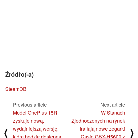
Źródło(-a)
SteamDB
Previous article
Next article
Model OnePlus 15R
W Stanach
zyskuje nową,
Zjednoczonych na rynek
wydajniejszą wersję,
trafiają nowe zegarki
⟨
⟩
która będzie dostępna
Casio GBX-H5600 z