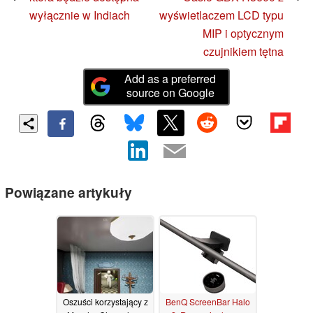
wyłącznie w Indiach
wyświetlaczem LCD typu
MIP i optycznym
czujnikiem tętna
Add as a preferred
source on Google
Powiązane artykuły
Oszuści korzystający z
BenQ ScreenBar Halo