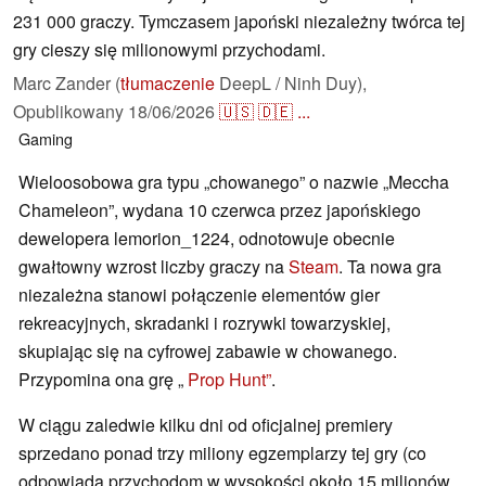
231 000 graczy. Tymczasem japoński niezależny twórca tej
gry cieszy się milionowymi przychodami.
Marc Zander (
tłumaczenie
DeepL / Ninh Duy),
Opublikowany
18/06/2026
🇺🇸
🇩🇪
...
Gaming
Wieloosobowa gra typu „chowanego” o nazwie „Meccha
Chameleon”, wydana 10 czerwca przez japońskiego
dewelopera lemorion_1224, odnotowuje obecnie
gwałtowny wzrost liczby graczy na
Steam
. Ta nowa gra
niezależna stanowi połączenie elementów gier
rekreacyjnych, skradanki i rozrywki towarzyskiej,
skupiając się na cyfrowej zabawie w chowanego.
Przypomina ona grę „
Prop Hunt”
.
W ciągu zaledwie kilku dni od oficjalnej premiery
sprzedano ponad trzy miliony egzemplarzy tej gry (co
odpowiada przychodom w wysokości około 15 milionów