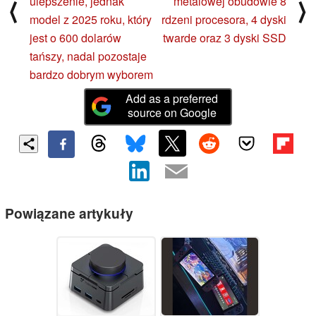
ulepszenie, jednak
metalowej obudowie 8
⟨
⟩
model z 2025 roku, który
rdzeni procesora, 4 dyski
jest o 600 dolarów
twarde oraz 3 dyski SSD
tańszy, nadal pozostaje
bardzo dobrym wyborem
Add as a preferred
source on Google
Powiązane artykuły