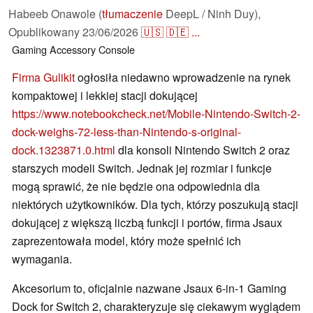
Habeeb Onawole (
tłumaczenie
DeepL / Ninh Duy),
Opublikowany
23/06/2026
🇺🇸
🇩🇪
...
Gaming
Accessory
Console
Firma Gulikit
ogłosiła niedawno wprowadzenie na rynek
kompaktowej i lekkiej stacji dokującej
https://www.notebookcheck.net/Mobile-Nintendo-Switch-2-
dock-weighs-72-less-than-Nintendo-s-original-
dock.1323871.0.html
dla konsoli Nintendo Switch 2 oraz
starszych modeli Switch. Jednak jej rozmiar i funkcje
mogą sprawić, że nie będzie ona odpowiednia dla
niektórych użytkowników. Dla tych, którzy poszukują stacji
dokującej z większą liczbą funkcji i portów, firma Jsaux
zaprezentowała model, który może spełnić ich
wymagania.
Akcesorium to, oficjalnie nazwane Jsaux 6-in-1 Gaming
Dock for Switch 2, charakteryzuje się ciekawym wyglądem