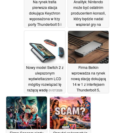
Na rynek trafia
Analityk: Nintendo
pierwsza stacja
może być ostatnim
dokująca Keychron
producentem konsoli,
wyposażona w trzy
który będzie nadal
porty Thunderbolt 5 i
wspierał gry na
funkcję zasilania o
nośnikach fizycznych
mocy 140 W
po tym, jak Sony
07/07/2026
zrezygnowało z płyt
06/07/2026
Nowy model Switch 2 z
Firma Belkin
ulepszonym
wprowadza na rynek
wyświetlaczem LCD
nową stację dokującą
mógłby rozwiązać tę
14 w 1 z interfejsem
rażącą wadę
Thunderbolt 5,
01/07/2026
umożliwiającą
ładowanie o mocy 140
W oraz obsługującą
trzy wyświetlacze 4K
28/06/2026
Firma Capcom nigdy
Oszuści wykorzystują