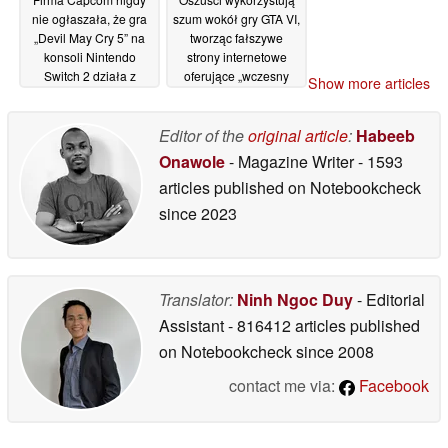
nie ogłaszała, że gra
szum wokół gry GTA VI,
„Devil May Cry 5” na
tworząc fałszywe
konsoli Nintendo
strony internetowe
Switch 2 działa z
oferujące „wczesny
Show more articles
prędkością do 120
dostęp dla VIP-ów”
klatek na sekundę,
24/06/2026
przewyższając pod tym
Editor of the
original article
:
Habeeb
względem wersję na
Onawole
- Magazine Writer
- 1593
PS4
28/06/2026
articles published on Notebookcheck
since 2023
Translator:
Ninh Ngoc Duy
- Editorial
Assistant
- 816412 articles published
on Notebookcheck
since 2008
contact me via:
Facebook