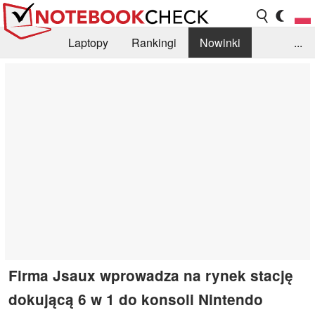
Laptopy
Rankingi
Nowinki
...
Biblioteka
Info
Szukajka recenzji
Firma Jsaux wprowadza na rynek stację
dokującą 6 w 1 do konsoli Nintendo