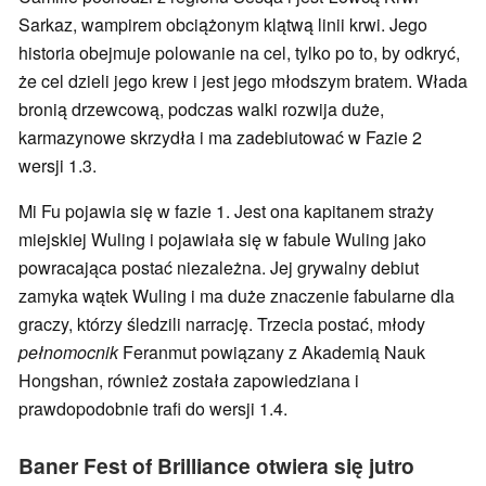
Sarkaz, wampirem obciążonym klątwą linii krwi. Jego
historia obejmuje polowanie na cel, tylko po to, by odkryć,
że cel dzieli jego krew i jest jego młodszym bratem. Włada
bronią drzewcową, podczas walki rozwija duże,
karmazynowe skrzydła i ma zadebiutować w Fazie 2
wersji 1.3.
Mi Fu pojawia się w fazie 1. Jest ona kapitanem straży
miejskiej Wuling i pojawiała się w fabule Wuling jako
powracająca postać niezależna. Jej grywalny debiut
zamyka wątek Wuling i ma duże znaczenie fabularne dla
graczy, którzy śledzili narrację. Trzecia postać, młody
pełnomocnik
Feranmut powiązany z Akademią Nauk
Hongshan, również została zapowiedziana i
prawdopodobnie trafi do wersji 1.4.
Baner Fest of Brilliance otwiera się jutro