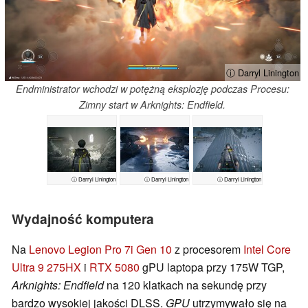
ⓘ Darryl Linington
Endministrator wchodzi w potężną eksplozję podczas Procesu:
Zimny start w Arknights: Endfield.
ⓘ Darryl Linington
ⓘ Darryl Linington
ⓘ Darryl Linington
Wydajność komputera
Na
Lenovo Legion Pro 7i Gen 10
z procesorem
Intel Core
Ultra 9 275HX
i
RTX 5080
gPU laptopa przy 175W TGP,
Arknights: Endfield
na 120 klatkach na sekundę przy
bardzo wysokiej jakości DLSS.
GPU
utrzymywało się na