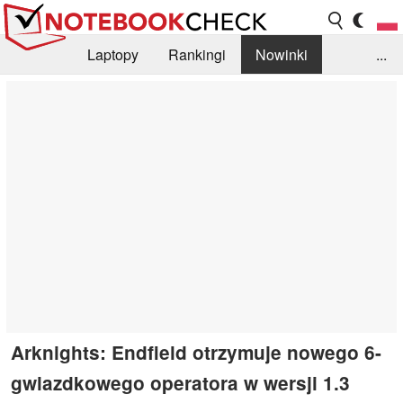
Laptopy
Rankingi
Nowinki
...
Biblioteka
Info
Szukajka recenzji
Arknights: Endfield otrzymuje nowego 6-
gwiazdkowego operatora w wersji 1.3