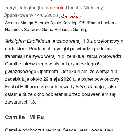
Darryl Linington (
tłumaczenie
DeepL / Ninh Duy),
Opublikowany
14/05/2026
🇺🇸
🇪🇸
...
Anime / Manga
Android
Apple
Desktop
iOS
iPhone
Laptop /
Notebook
Software
Game Releases
Gaming
Arknights: Endfield
zmierza do wersji 1.3 z przełomowym
dodatkiem. Producent Lowlight potwierdził podczas
transmisji na żywo wersji 1.2, że aktualizacja wprowadzi
Camille, pierwszego w historii gry męskiego 6-
gwiazdkowego Operatora. Oczekuje się, że wersja 1.3
zadebiutuje około 29 maja 2026 r., a baner powtórkowy
Fest of Brilliance zostanie otwarty
jutro,
14
maja
,
jako
ostatnie duże okno pobierania przed pojawieniem się
zawartości 1.3.
Camille i Mi Fu
Camille pochodzi z regionu Sesqa i jest Łowcą Krwi