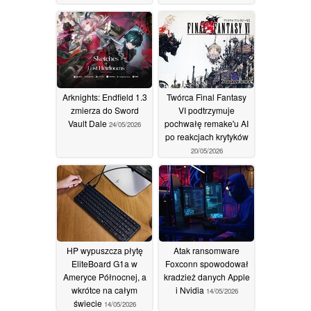
Arknights: Endfield 1.3
Twórca Final Fantasy
zmierza do Sword
VI podtrzymuje
Vault Dale
pochwałę remake'u AI
24/05/2026
po reakcjach krytyków
20/05/2026
HP wypuszcza płytę
Atak ransomware
EliteBoard G1a w
Foxconn spowodował
Ameryce Północnej, a
kradzież danych Apple
wkrótce na całym
i Nvidia
14/05/2026
świecie
14/05/2026