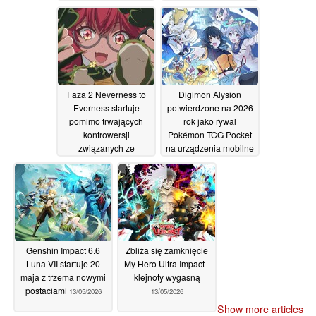
Faza 2 Neverness to
Digimon Alysion
Everness startuje
potwierdzone na 2026
pomimo trwających
rok jako rywal
kontrowersji
Pokémon TCG Pocket
związanych ze
na urządzenia mobilne
sztuczną inteligencją
14/05/2026
14/05/2026
Genshin Impact 6.6
Zbliża się zamknięcie
Luna VII startuje 20
My Hero Ultra Impact -
maja z trzema nowymi
klejnoty wygasną
postaciami
13/05/2026
13/05/2026
Show more articles