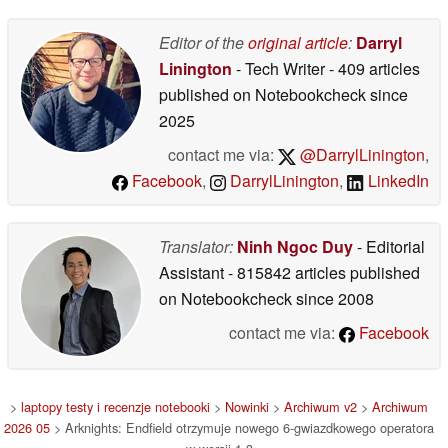
Editor of the
original article
:
Darryl
Linington
- Tech Writer
- 409 articles
published on Notebookcheck
since
2025
contact me via:
@DarrylLinington
,
Facebook
,
DarrylLinington
,
LinkedIn
Translator:
Ninh Ngoc Duy
- Editorial
Assistant
- 815842 articles published
on Notebookcheck
since 2008
contact me via:
Facebook
>
laptopy testy i recenzje notebooki
>
Nowinki
>
Archiwum v2
>
Archiwum
2026 05
> Arknights: Endfield otrzymuje nowego 6-gwiazdkowego operatora