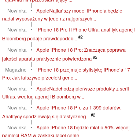
|
Nowinka
•
AppleNajtańszy model iPhone’a będzie
nadal wyposażony w jeden z najgorszych...
|
Nowinka
•
iPhone 18 Pro i iPhone Ultra: analityk agencji
#2
Bloomberg podaje prawdopodob...
|
Nowinka
•
Apple iPhone 18 Pro: Znacząca poprawa
#2
jakości aparatu praktycznie potwierdzona
|
Magazine
•
iPhone 18 przejmuje stylistykę iPhone’a 17
Pro: Jak fałszywe przecieki gene...
|
Nowinka
•
AppleNadchodzą pierwsze produkty z serii
Ultras: według agencji Bloomberg w...
|
Nowinka
•
Apple iPhone 18 Pro za 1 399 dolarów:
#2
Analitycy spodziewają się drastyczneg...
|
Nowinka
•
Apple iPhone 18 będzie miał o 50% więcej
pamięci RAM w zaskakującej cenie