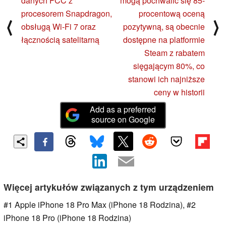
danych FCC z
mogą pochwalić się 85-
procesorem Snapdragon,
procentową oceną
⟨
⟩
obsługą Wi-Fi 7 oraz
pozytywną, są obecnie
łącznością satelitarną
dostępne na platformie
Steam z rabatem
sięgającym 80%, co
stanowi ich najniższe
ceny w historii
Add as a preferred
source on Google
Więcej artykułów związanych z tym urządzeniem
#1 Apple iPhone 18 Pro Max (iPhone 18 Rodzina), #2
iPhone 18 Pro (iPhone 18 Rodzina)