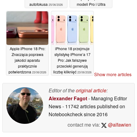
autofokusa
modeli Pro i Ultra
25/06/2026
24/06/2026
Apple iPhone 18 Pro:
iPhone 18 przejmuje
Znacząca poprawa
stylistykę iPhone’a 17
jakości aparatu
Pro: Jak fałszywe
praktycznie
przecieki generują
potwierdzona
liczbę kliknięć
23/06/2026
23/06/2026
Show more articles
Editor of the
original article
:
Alexander Fagot
- Managing Editor
News
- 11742 articles published on
Notebookcheck
since 2016
contact me via:
@alfawien