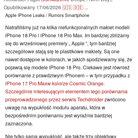
Opublikowany
17/06/2026
🇺🇸
🇩🇪
...
Apple
iPhone
Leaks / Rumors
Smartphone
Natrafiliśmy już na kilka niefunkcjonalnych makiet modeli
iPhone 18 Pro i iPhone 18 Pro Max. Im bardziej zbliżamy
się do wrześniowej premiery „ Apple ”, tym bardziej
szczegółowe stają się te plastikowe makiety. Są one
nawet dostępne w kolorach, w jakich spodziewamy się, że
pojawią się modele iPhone 18 Pro. Ciekawe jest również
porównanie z prawdziwym iPhonem – w tym przypadku z
iPhone 17 Pro Max
w kolorze Cosmic Orange.
Szczególnie interesującym elementem tego porównania
przeprowadzonego przez serwis Techdroider
zwrócono
uwagę na wypukłość modułu aparatu, która w
bezpośrednim porównaniu jest wyraźnie bardziej
zaznaczona.
Nie tylko sama wypukłość, ale także trzy obiektywy