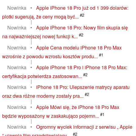
Nowinka
•
Apple iPhone 18 Pro już od 1 399 dolarów:
#2
plotki sugerują, że ceny mogą być...
|
Nowinka
•
Apple iPhone 18 Pro: Nowy film skupia się
#2
na najważniejszej nowej funkcji k...
|
Nowinka
•
Apple Cena modelu iPhone 18 Pro Max
#1
wzrośnie z powodu wzrostu kosztów produ...
|
Nowinka
•
Apple iPhone 18 Pro i iPhone 18 Pro Max:
#2
certyfikacja potwierdza zastosowan...
|
Nowinka
•
iPhone 18 Pro: Ulepszenie matrycy aparatu
#2
oraz dwa różne modemy zostały pra...
|
Nowinka
•
Apple Mówi się, że iPhone 18 Pro Max
#1
będzie wyposażony w zaskakująco pojemn...
|
Nowinka
•
Ogromny wyciek informacji z serwisu „ Apple
#2
” ujawnia film przedstawiający ...