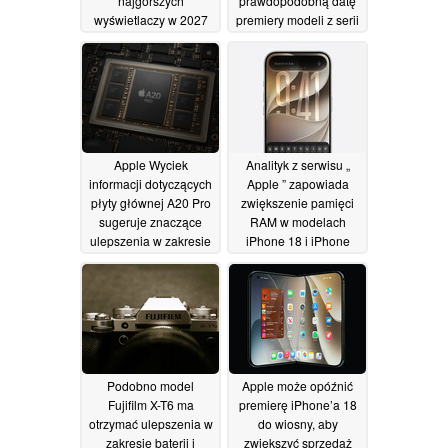
najgorszych
prawdopodobną datę
wyświetlaczy w 2027
premiery modeli z serii
roku. Informator
„ Apple ”
29/06/2026
ujawnia specyfikację
modeli od iPhone’a 18
do iPhone’a Air 2
29/06/2026
Apple Wyciek
Analityk z serwisu „
informacji dotyczących
Apple ” zapowiada
płyty głównej A20 Pro
zwiększenie pamięci
sugeruje znaczące
RAM w modelach
ulepszenia w zakresie
iPhone 18 i iPhone
pamięci i obudowy
18e, ale nie jest to to,
co Państwo sądzą
27/06/2026
27/06/2026
Podobno model
Apple może opóźnić
Fujifilm X-T6 ma
premierę iPhone’a 18
otrzymać ulepszenia w
do wiosny, aby
zakresie baterii i
zwiększyć sprzedaż