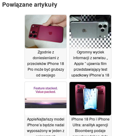
Powiązane artykuły
Zgodnie z
Ogromny wyciek
doniesieniami z
informacji z serwisu „
przecieków iPhone 18
Apple ” ujawnia film
Pro może być grubszy
przedstawiający test
od swojego
upadkowy iPhone’a 18
poprzednika
Pro, nową funkcję
08/07/2026
Dynamic Island i nie
tylko
30/06/2026
AppleNajtańszy model
iPhone 18 Pro i iPhone
iPhone’a będzie nadal
Ultra: analityk agencji
wyposażony w jeden z
Bloomberg podaje