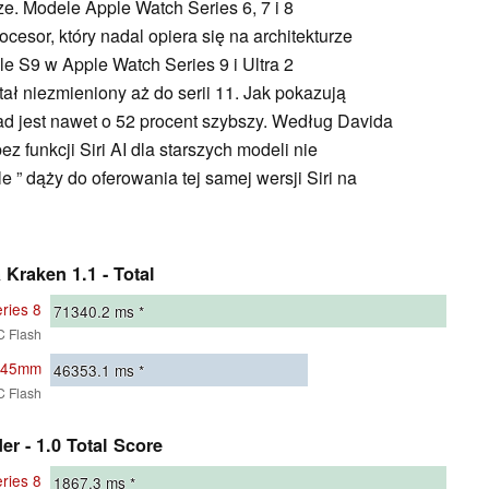
e. Modele Apple Watch Series 6, 7 i 8
cesor, który nadal opiera się na architekturze
e S9 w Apple Watch Series 9 i Ultra 2
ł niezmieniony aż do serii 11. Jak pokazują
d jest nawet o 52 procent szybszy. Według Davida
 funkcji Siri AI dla starszych modeli nie
e ” dąży do oferowania tej samej wersji Siri na
 Kraken 1.1 - Total
ries 8
71340.2
ms *
C Flash
9 45mm
46353.1
ms *
C Flash
er - 1.0 Total Score
ries 8
1867.3
ms *