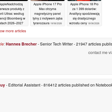
AppleNadchodzą
Apple iPhone 17 Pro
Apple iPhone 18 Pro
ierwsze produkty z
Max otrzyma
za 1 399 dolarów:
erii Ultras: według
magnetyczny panel
Analitycy spodziewają
encji Bloomberg w
tylny z motywem zęba
się drastycznego
atach 2026–2027
tyranozaura
wzrostu ceny
19/06/2026
18/06/2026
jawi się 20 nowych
ow more articles
roduktów
22/06/2026
cle
:
Hannes Brecher
- Senior Tech Writer
- 21947 articles pub
contact me vi
Duy
- Editorial Assistant
- 816412 articles published on Notebo