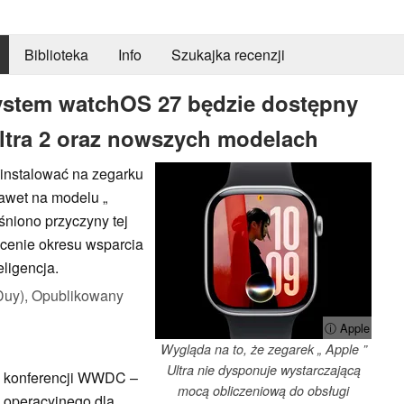
Biblioteka
Info
Szukajka recenzji
system watchOS 27 będzie dostępny
ltra 2 oraz nowszych modelach
instalować na zegarku
 nawet na modelu „
aśniono przyczyny tej
rócenie okresu wsparcia
ligencja.
Duy),
Opublikowany
ⓘ Apple
Wygląda na to, że zegarek „ Apple ”
Ultra nie dysponuje wystarczającą
 konferencji WWDC –
mocą obliczeniową do obsługi
u operacyjnego dla