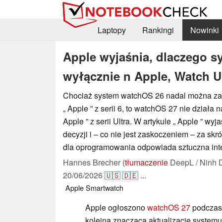
Laptopy
Rankingi
Nowinki
Apple wyjaśnia, dlaczego 
wyłącznie n Apple, Watch U
Chociaż system watchOS 26 nadal można za
„ Apple ” z serii 6, to watchOS 27 nie działa
Apple ” z serii Ultra. W artykule „ Apple ” wyj
decyzji i – co nie jest zaskoczeniem – za sk
dla oprogramowania odpowiada sztuczna inte
Hannes Brecher (
tłumaczenie
DeepL / Ninh 
20/06/2026
🇺🇸
🇩🇪
...
Apple
Smartwatch
Apple ogłoszono
watchOS 27
podczas
kolejną znaczącą aktualizację system