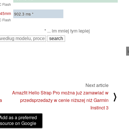
C Flash
9 45mm
902.3
ms *
C Flash
* ... im mniej tym lepiej
Next article
Amazfit Helio Strap Pro można już zamawiać w
⟩
a
przedsprzedaży w cenie niższej niż Garmin
Instinct 3
Add as a preferred
source on Google