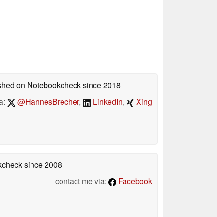
lished on Notebookcheck
since 2018
a:
@HannesBrecher
,
LinkedIn
,
Xing
okcheck
since 2008
contact me via:
Facebook