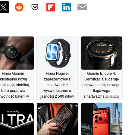
Firma Garmin
Firma Huawei
Garmin Enduro 4:
udostępnia nową
zaprezentowała
Certyfikacja sugeruje
tualizację stabilną,
smartwatch z
pojawienie się nowego
która poprawia
wyświetlaczem o
flagowego
ywotność baterii w
jasności 2 500 nitów,
smartwatcha
23/06/2026
smartwatchach z
baterią wystarczającą
szej półki
na 10 dni oraz
24/06/2026
stylistyką inspirowaną
zegarkiem „ Apple ”
24/06/2026