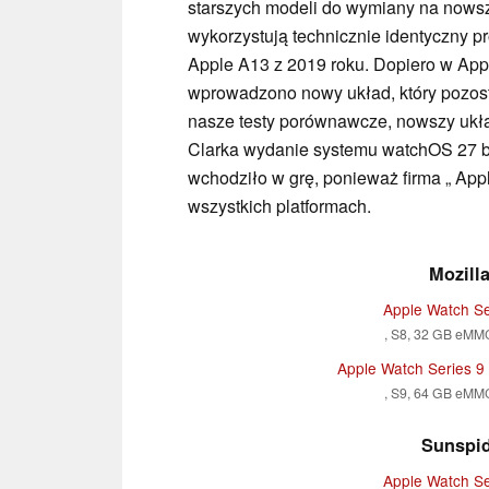
starszych modeli do wymiany na nowsz
wykorzystują technicznie identyczny pro
Apple A13 z 2019 roku. Dopiero w Appl
wprowadzono nowy układ, który pozosta
nasze testy porównawcze, nowszy ukła
Clarka wydanie systemu watchOS 27 bez
wchodziło w grę, ponieważ firma „ Appl
wszystkich platformach.
Mozilla
Apple Watch Se
, S8, 32 GB eMM
Apple Watch Series 
, S9, 64 GB eMM
Sunspid
Apple Watch Se