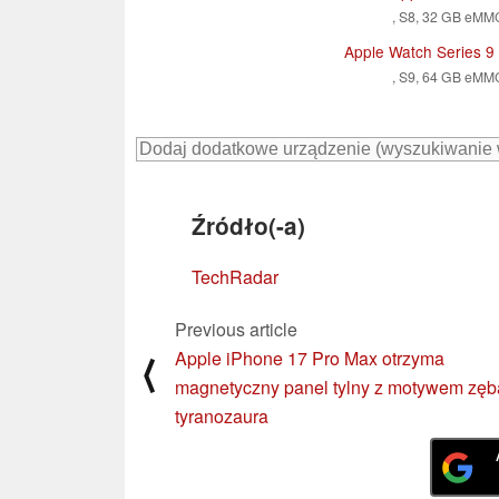
, S8, 32 GB eMM
Apple Watch Series 
, S9, 64 GB eMM
Źródło(-a)
TechRadar
Previous article
Apple iPhone 17 Pro Max otrzyma
⟨
magnetyczny panel tylny z motywem zęb
tyranozaura