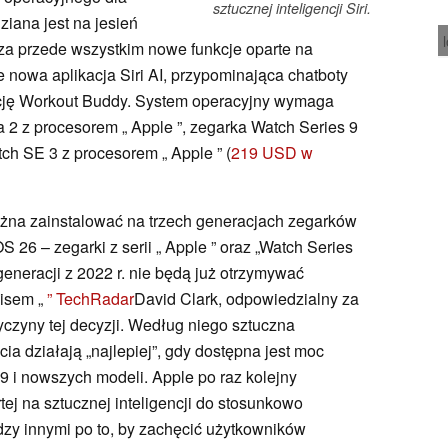
sztucznej inteligencji Siri.
ziana jest na jesień
za przede wszystkim nowe funkcje oparte na
nie nowa aplikacja Siri AI, przypominająca chatboty
kcję Workout Buddy. System operacyjny wymaga
a 2 z procesorem „ Apple ”, zegarka Watch Series 9
ch SE 3 z procesorem „ Apple ” (
219 USD w
żna zainstalować na trzech generacjach zegarków
 26 – zegarki z serii „ Apple ” oraz „Watch Series
 generacji z 2022 r. nie będą już otrzymywać
wisem „
” TechRadar
David Clark, odpowiedzialny za
czyny tej decyzji. Według niego sztuczna
cia działają „najlepiej”, gdy dostępna jest moc
9 i nowszych modeli. Apple po raz kolejny
tej na sztucznej inteligencji do stosunkowo
y innymi po to, by zachęcić użytkowników