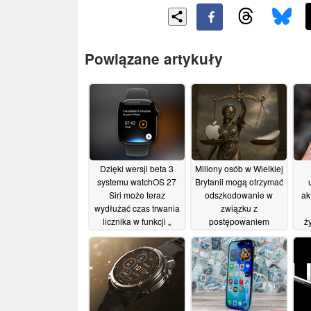
Powiązane artykuły
Dzięki wersji beta 3
Miliony osób w Wielkiej
systemu watchOS 27
Brytanii mogą otrzymać
Siri może teraz
odszkodowanie w
ak
wydłużać czas trwania
związku z
licznika w funkcji „
postępowaniem
ż
Apple ” na zegarku
sądowym w sprawie „
Apple Watch
Apple ”, którego
wyż
09/07/2026
wartość wynosi 3 mld
funtów
24/06/2026