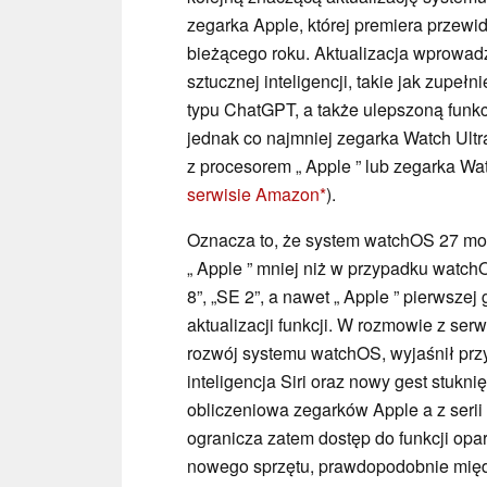
zegarka Apple, której premiera przewid
bieżącego roku. Aktualizacja wprowad
sztucznej inteligencji, takie jak zupeł
typu ChatGPT, a także ulepszoną fun
jednak co najmniej zegarka Watch Ultr
z procesorem „ Apple ” lub zegarka Wat
serwisie Amazon
).
Oznacza to, że system watchOS 27 mo
„ Apple ” mniej niż w przypadku watchOS
8”, „SE 2”, a nawet „ Apple ” pierwszej
aktualizacji funkcji. W rozmowie z ser
rozwój systemu watchOS, wyjaśnił przy
inteligencja Siri oraz nowy gest stuknię
obliczeniowa zegarków Apple a z serii 
ogranicza zatem dostęp do funkcji opar
nowego sprzętu, prawdopodobnie międz