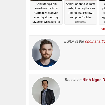
Konkurencja dla
ApplePodobno wkrótce
smartwatchy firmy
nastąpi podwyżka cen
p
Garmin zasilanych
iPhone’ów, iPadów i
s
energią słoneczną:
komputerów Mac
ag
przeciek wskazuje na
l
22/06/2026
zegarek Amazfit
po
Sh
zasilany energią
p
słoneczną
22/06/2026
Editor of the
original arti
Translator:
Ninh Ngoc 