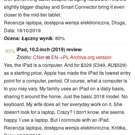
slightly bigger display and Smart Connector bring it even
closer to the mid-tier tablet.
Recenzja laptopa, dostępna wersja elektroniczna, Długa,
Data: 18/10/2019
Ocena:
Łączny wynik
: 80%
iPad, 10.2-inch (2019) review:
83%
Źródło:
CNet
EN→PL
Archive.org version
Yes, the iPad is a computer. And for $329 (£349, AU$529)
as a starting price, Apple has made the iPad its lowest entry
point for a computer, period. Of course, what a computer is
to you may vary. My family uses an iPad on a daily basis,
sharing it around the home. Just the basic 2018 model. No
keyboard. My wife does all her everyday work on it. She
doesn't look for a laptop. Crazy? I don't know, she seems
happy. I use a laptop. But I commute with an iPad.
Recenzja laptopa, dostępna wersja elektroniczna, Krótka,