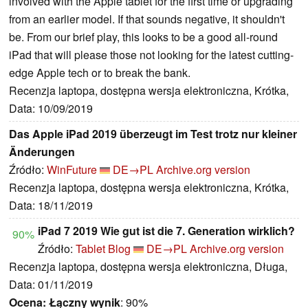
involved with the Apple tablet for the first time or upgrading
from an earlier model. If that sounds negative, it shouldn't
be. From our brief play, this looks to be a good all-round
iPad that will please those not looking for the latest cutting-
edge Apple tech or to break the bank.
Recenzja laptopa, dostępna wersja elektroniczna, Krótka,
Data: 10/09/2019
Das Apple iPad 2019 überzeugt im Test trotz nur kleiner
Änderungen
Źródło:
WinFuture
DE→PL
Archive.org version
Recenzja laptopa, dostępna wersja elektroniczna, Krótka,
Data: 18/11/2019
iPad 7 2019 Wie gut ist die 7. Generation wirklich?
90%
Źródło:
Tablet Blog
DE→PL
Archive.org version
Recenzja laptopa, dostępna wersja elektroniczna, Długa,
Data: 01/11/2019
Ocena:
Łączny wynik
: 90%