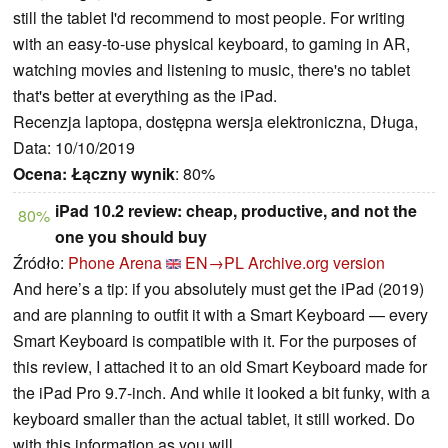
still the tablet I'd recommend to most people. For writing
with an easy-to-use physical keyboard, to gaming in AR,
watching movies and listening to music, there's no tablet
that's better at everything as the iPad.
Recenzja laptopa, dostępna wersja elektroniczna, Długa,
Data: 10/10/2019
Ocena:
Łączny wynik
: 80%
iPad 10.2 review: cheap, productive, and not the
80%
one you should buy
Źródło:
Phone Arena
EN→PL
Archive.org version
And here’s a tip: if you absolutely must get the iPad (2019)
and are planning to outfit it with a Smart Keyboard — every
Smart Keyboard is compatible with it. For the purposes of
this review, I attached it to an old Smart Keyboard made for
the iPad Pro 9.7-inch. And while it looked a bit funky, with a
keyboard smaller than the actual tablet, it still worked. Do
with this information as you will.