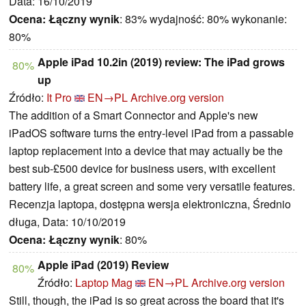
Data: 16/10/2019
Ocena:
Łączny wynik
: 83% wydajność: 80% wykonanie:
80%
Apple iPad 10.2in (2019) review: The iPad grows
80%
up
Źródło:
It Pro
EN→PL
Archive.org version
The addition of a Smart Connector and Apple's new
iPadOS software turns the entry-level iPad from a passable
laptop replacement into a device that may actually be the
best sub-£500 device for business users, with excellent
battery life, a great screen and some very versatile features.
Recenzja laptopa, dostępna wersja elektroniczna, Średnio
długa, Data: 10/10/2019
Ocena:
Łączny wynik
: 80%
Apple iPad (2019) Review
80%
Źródło:
Laptop Mag
EN→PL
Archive.org version
Still, though, the iPad is so great across the board that it's