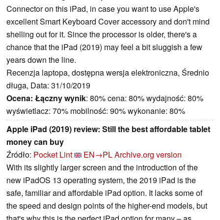
Connector on this iPad, in case you want to use Apple's
excellent Smart Keyboard Cover accessory and don't mind
shelling out for it. Since the processor is older, there's a
chance that the iPad (2019) may feel a bit sluggish a few
years down the line.
Recenzja laptopa, dostępna wersja elektroniczna, Średnio
długa, Data: 31/10/2019
Ocena:
Łączny wynik
: 80% cena: 80% wydajność: 80%
wyświetlacz: 70% mobilność: 90% wykonanie: 80%
Apple iPad (2019) review: Still the best affordable tablet
money can buy
Źródło:
Pocket Lint
EN→PL
Archive.org version
With its slightly larger screen and the introduction of the
new iPadOS 13 operating system, the 2019 iPad is the
safe, familiar and affordable iPad option. It lacks some of
the speed and design points of the higher-end models, but
that's why this is the perfect iPad option for many – as