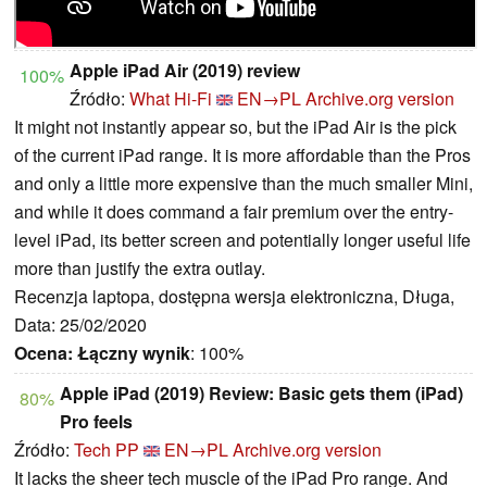
Apple iPad Air (2019) review
100%
Źródło:
What Hi-Fi
EN→PL
Archive.org version
It might not instantly appear so, but the iPad Air is the pick
of the current iPad range. It is more affordable than the Pros
and only a little more expensive than the much smaller Mini,
and while it does command a fair premium over the entry-
level iPad, its better screen and potentially longer useful life
more than justify the extra outlay.
Recenzja laptopa, dostępna wersja elektroniczna, Długa,
Data: 25/02/2020
Ocena:
Łączny wynik
: 100%
Apple iPad (2019) Review: Basic gets them (iPad)
80%
Pro feels
Źródło:
Tech PP
EN→PL
Archive.org version
It lacks the sheer tech muscle of the iPad Pro range. And