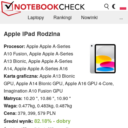
Laptopy
Rankingi
Nowinki
...
Biblioteka
Info
Szukajka recenzji
Apple iPad Rodzina
Procesor:
Apple Apple A-Series
A10 Fusion, Apple Apple A-Series
A13 Bionic, Apple Apple A-Series
A14, Apple Apple A-Series A16
Karta graficzna:
Apple A13 Bionic
GPU, Apple A14 Bionic GPU, Apple A16 GPU 4-Core,
Imagination A10 Fusion GPU
Matryca:
10.20 ", 10.86 ", 10.90 "
Waga:
0.477kg, 0.483kg, 0.487kg
Cena:
379, 399, 579 PLN
82.18%
- dobry
Średni wynik: