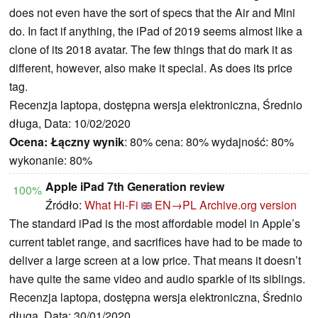
does not even have the sort of specs that the Air and Mini
do. In fact if anything, the iPad of 2019 seems almost like a
clone of its 2018 avatar. The few things that do mark it as
different, however, also make it special. As does its price
tag.
Recenzja laptopa, dostępna wersja elektroniczna, Średnio
długa, Data: 10/02/2020
Ocena:
Łączny wynik
: 80% cena: 80% wydajność: 80%
wykonanie: 80%
Apple iPad 7th Generation review
100%
Źródło:
What Hi-Fi
EN→PL
Archive.org version
The standard iPad is the most affordable model in Apple’s
current tablet range, and sacrifices have had to be made to
deliver a large screen at a low price. That means it doesn’t
have quite the same video and audio sparkle of its siblings.
Recenzja laptopa, dostępna wersja elektroniczna, Średnio
długa, Data: 30/01/2020