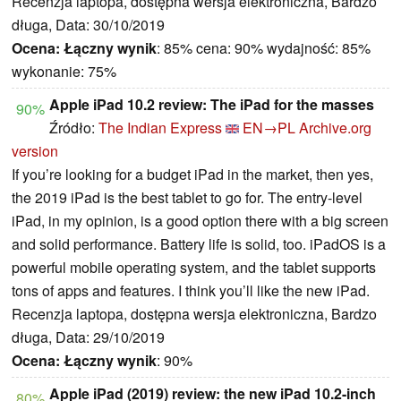
Recenzja laptopa, dostępna wersja elektroniczna, Bardzo
długa, Data: 30/10/2019
Ocena:
Łączny wynik
: 85% cena: 90% wydajność: 85%
wykonanie: 75%
Apple iPad 10.2 review: The iPad for the masses
90%
Źródło:
The Indian Express
EN→PL
Archive.org
version
If you’re looking for a budget iPad in the market, then yes,
the 2019 iPad is the best tablet to go for. The entry-level
iPad, in my opinion, is a good option there with a big screen
and solid performance. Battery life is solid, too. iPadOS is a
powerful mobile operating system, and the tablet supports
tons of apps and features. I think you’ll like the new iPad.
Recenzja laptopa, dostępna wersja elektroniczna, Bardzo
długa, Data: 29/10/2019
Ocena:
Łączny wynik
: 90%
Apple iPad (2019) review: the new iPad 10.2-inch
80%