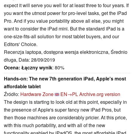
expect it will serve you well for at least three to four years. If
you want the utmost power for pro-level tasks, get the iPad
Pro. And if you value portability above all else, you might
want to consider the iPad mini. But the standard iPad is a
one-size-fits-all solution for most tablet buyers, and our
Editors' Choice.
Recenzja laptopa, dostępna wersja elektroniczna, Średnio
długa, Data: 28/09/2019
Ocena:
Łączny wynik
: 80%
Hands-on: The new 7th generation iPad, Apple's most
affordable tablet
Źródło:
Hardware Zone
EN→PL
Archive.org version
The design is starting to look old at this point, especially in
the presence of Apple's super fancy new iPad Pros, but
then those machines are considerably pricier. At this price,
with this much portability, and with all of the new
functionality enabled by iPadOS, the most affordable iPad