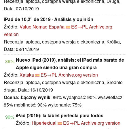
Recenzja laptopa, dostępna wersja elektroniczna, Długa,
Data: 07/10/2019
iPad de 10,2'' de 2019 · Análisis y opinión
Źródło:
Value Nomad España
ES→PL
Archive.org
version
Recenzja laptopa, dostępna wersja elektroniczna, Krótka,
Data: 08/11/2019
Nuevo iPad (2019), análisis: el iPad más barato de
86%
Apple sigue siendo una gran compra
Źródło:
Xataka
ES→PL
Archive.org version
Recenzja laptopa, dostępna wersja elektroniczna, Średnio
długa, Data: 16/10/2019
Ocena:
Łączny wynik
: 86% wydajność: 90% wyświetlacz:
85% mobilność: 93% wykonanie: 75%
iPad (2019): la tablet perfecta para todos
90%
Źródło:
Hipertextual
ES→PL
Archive.org version