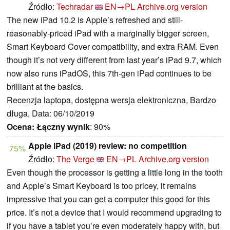
Źródło:
Techradar
EN→PL
Archive.org version
The new iPad 10.2 is Apple’s refreshed and still-
reasonably-priced iPad with a marginally bigger screen,
Smart Keyboard Cover compatibility, and extra RAM. Even
though it’s not very different from last year’s iPad 9.7, which
now also runs iPadOS, this 7th-gen iPad continues to be
brilliant at the basics.
Recenzja laptopa, dostępna wersja elektroniczna, Bardzo
długa, Data: 06/10/2019
Ocena:
Łączny wynik
: 90%
Apple iPad (2019) review: no competition
75%
Źródło:
The Verge
EN→PL
Archive.org version
Even though the processor is getting a little long in the tooth
and Apple’s Smart Keyboard is too pricey, it remains
impressive that you can get a computer this good for this
price. It’s not a device that I would recommend upgrading to
if you have a tablet you’re even moderately happy with, but