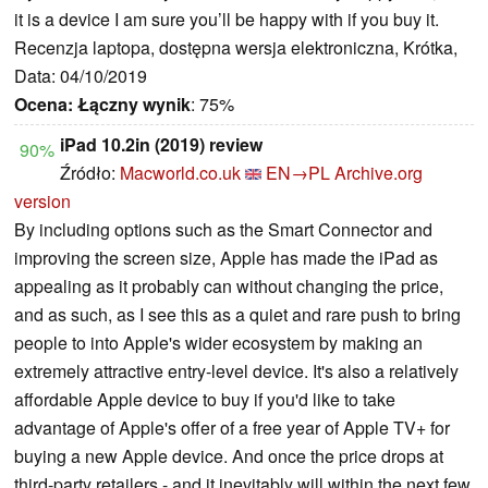
it is a device I am sure you’ll be happy with if you buy it.
Recenzja laptopa, dostępna wersja elektroniczna, Krótka,
Data: 04/10/2019
Ocena:
Łączny wynik
: 75%
iPad 10.2in (2019) review
90%
Źródło:
Macworld.co.uk
EN→PL
Archive.org
version
By including options such as the Smart Connector and
improving the screen size, Apple has made the iPad as
appealing as it probably can without changing the price,
and as such, as I see this as a quiet and rare push to bring
people to into Apple's wider ecosystem by making an
extremely attractive entry-level device. It's also a relatively
affordable Apple device to buy if you'd like to take
advantage of Apple's offer of a free year of Apple TV+ for
buying a new Apple device. And once the price drops at
third-party retailers - and it inevitably will within the next few