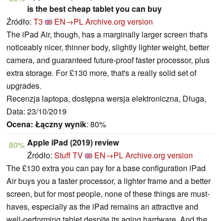
is the best cheap tablet you can buy
Źródło:
T3
EN→PL
Archive.org version
The iPad Air, though, has a marginally larger screen that's
noticeably nicer, thinner body, slightly lighter weight, better
camera, and guaranteed future-proof faster processor, plus
extra storage. For £130 more, that's a really solid set of
upgrades.
Recenzja laptopa, dostępna wersja elektroniczna, Długa,
Data: 23/10/2019
Ocena:
Łączny wynik
: 80%
Apple iPad (2019) review
80%
Źródło:
Stuff TV
EN→PL
Archive.org version
The £130 extra you can pay for a base configuration iPad
Air buys you a faster processor, a lighter frame and a better
screen, but for most people, none of these things are must-
haves, especially as the iPad remains an attractive and
well-performing tablet despite its aging hardware. And the