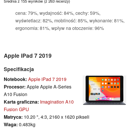
Średnia z
155
wyników (z
263
recenzji)
cena: 79%, wydajność: 84%, cechy: 59%,
wyświetlacz: 82%, mobilność: 85%, wykonanie: 81%,
ergonomia: 81%, wpływ na otoczenie: 96%
Apple iPad 7 2019
Specifikacja
Notebook:
Apple iPad 7 2019
Procesor:
Apple Apple A-Series
A10 Fusion
Karta graficzna:
Imagination A10
Fusion GPU
Matryca:
10.20 ", 4:3, 2160 x 1620 pikseli
Waga:
0.483kg