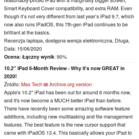
reasonably-priced iPad with a marginally bigger screen,
Smart Keyboard Cover compatibility, and extra RAM. Even
though it’s not very different from last year’s iPad 9.7, which
now also runs iPadOS, this 7th-gen iPad continues to be
brilliant at the basics.
Recenzja laptopa, dostępna wersja elektroniczna, Długa,
Data: 15/06/2020
Ocena:
Łączny wynik
: 90%
10.2" iPad 6-Month Review - Why it's now GREAT in
2020!
Źródło:
Max Tech
Archive.org version
Apple's 10.2" iPad has been out for around 6 months now,
and it's now become a MUCH better iPad than before.
There have recently been some amazing software feature
additions, including new multitasking and file management
features. The best feature is the new cursor support that
came with iPadOS 13.4. This basically allows your iPad to