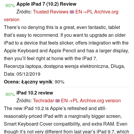
Apple iPad 7 (10.2) Review
90%
Źródło:
Trusted Reviews
EN→PL
Archive.org
version
There’s no denying this is a great, even fantastic, tablet
that’s easy to recommend. If you want to upgrade an older
iPad to a device that feels slicker, offers integration with the
Apple Keyboard and Apple Pencil and has a larger display,
then you’ll feel right at home with the iPad 7.
Recenzja laptopa, dostępna wersja elektroniczna, Długa,
Data: 05/12/2019
Ocena:
Łączny wynik
: 90%
iPad 10.2 review
90%
Źródło:
Techradar
EN→PL
Archive.org version
The new iPad 10.2 is Apple’s refreshed and still-
reasonably-priced iPad with a marginally bigger screen,
Smart Keyboard Cover compatibility, and extra RAM. Even
though it’s not very different from last year’s iPad 9.7, which