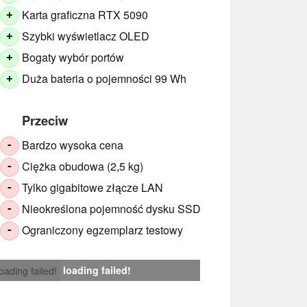
Karta graficzna RTX 5090
+
Szybki wyświetlacz OLED
+
Bogaty wybór portów
+
Duża bateria o pojemności 99 Wh
+
Przeciw
Bardzo wysoka cena
-
Ciężka obudowa (2,5 kg)
-
Tylko gigabitowe złącze LAN
-
Nieokreślona pojemność dysku SSD
-
Ograniczony egzemplarz testowy
-
loading failed!
loading failed!