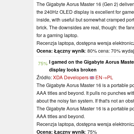
The Gigabyte Aorus Master 16 (Gen 2) deliver
the 240Hz OLED display is excellent for games,
inside, with useful but somewhat cramped por
brick. The downsides are real, though: the fans
for a gaming laptop.
Recenzja laptopa, dostępna wersja elektronic
Ocena:
Łączny wynik
: 80% cena: 70% wyda
I gamed on the Gigabyte Aorus Maste
75%
display looks broken
Źródło:
XDA Developers
EN→PL
The Gigabyte Aorus Master 16 is a portable po
AAA titles and beyond. It pulls no punches wi
about the noisy fan system. If that's not an obs
The Gigabyte Aorus Master 16 is a portable po
AAA titles and beyond.
Recenzja laptopa, dostępna wersja elektronic
Ocena:
Łączny wynik
: 75%