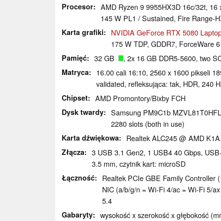
Procesor
AMD Ryzen 9 9955HX3D 16c/32t, 16 x
145 W PL1 / Sustained, Fire Range-H
Karta grafiki
NVIDIA GeForce RTX 5080 Lapto
175 W TDP, GDDR7, ForceWare 6
Pamięć
32 GB
, 2x 16 GB DDR5-5600, two SO
Matryca
16.00 cali 16:10, 2560 x 1600 piksel
validated, refleksująca: tak, HDR, 240 H
Chipset
AMD Promontory/Bixby FCH
Dysk twardy
Samsung PM9C1b MZVL81T0HFL
2280 slots (both in use)
Karta dźwiękowa
Realtek ALC245 @ AMD K1A.4 -
Złącza
3 USB 3.1 Gen2, 1 USB4 40 Gbps, USB-C
3.5 mm, czytnik kart: microSD
Łączność
Realtek PCIe GBE Family Controller 
NIC (a/b/g/n = Wi-Fi 4/ac = Wi-Fi 5/a
5.4
Gabaryty
wysokość x szerokość x głębokość (mm