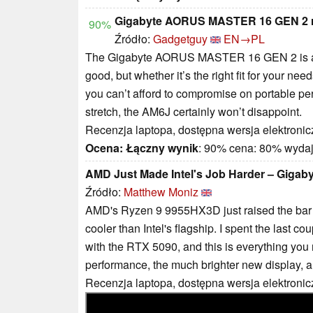
Gigabyte AORUS MASTER 16 GEN 2 r
90%
Źródło:
Gadgetguy
EN→PL
The Gigabyte AORUS MASTER 16 GEN 2 is an a
good, but whether it’s the right fit for your nee
you can’t afford to compromise on portable pe
stretch, the AM6J certainly won’t disappoint.
Recenzja laptopa, dostępna wersja elektronic
Ocena:
Łączny wynik
: 90% cena: 80% wyda
AMD Just Made Intel's Job Harder – Gigaby
Źródło:
Matthew Moniz
AMD's Ryzen 9 9955HX3D just raised the bar f
cooler than Intel's flagship. I spent the last 
with the RTX 5090, and this is everything yo
performance, the much brighter new display, an
Recenzja laptopa, dostępna wersja elektronic