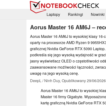
Laptopy
Rankingi
Nowinki
Aorus Master 16 AM6J – rece
Aorus Master 16 AM6J to wysokiej klasy 16-ca
oparty na procesorze AMD Ryzen 9 9955HX3
graficznej Nvidia GeForce RTX 5090 Laptop.
podkreśla się jego wysoką wydajność w grach
jasny wyświetlacz OLED o częstotliwości od
zaawansowane możliwości łączności, zwraca
uwagę na jego wysoką cenę.
DeepL / Ninh Duy,
Opublikowany
29/06/2026
Aorus Master 16 AM6J to wysokiej klas
Master 16 firmy Gigabyte. Wyposażo
kartę graficzną Nvidia GeForce RTX 