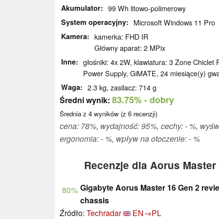
Akumulator
99 Wh litowo-polimerowy
System operacyjny
Microsoft Windows 11 Pro
Kamera
kamerka: FHD IR
Główny aparat: 2 MPix
Inne
głośniki: 4x 2W, klawiatura: 3 Zone Chiclet
Power Supply, GiMATE, 24 miesiące(y) gwa
Waga
2.3 kg, zasilacz: 714 g
83.75%
- dobry
Średni wynik:
Średnia z
4
wyników (z
6
recenzji)
cena: 78%, wydajność: 95%, cechy: - %, wyś
ergonomia: - %, wpływ na otoczenie: - %
Recenzje dla Aorus Master
Gigabyte Aorus Master 16 Gen 2 revie
80%
chassis
Źródło:
Techradar
EN→PL