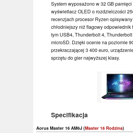
System wyposażono w 32 GB pamięci 
wyświetlacz OLED o rozdzielczości 25
recenzjach procesor Ryzen opisywany j
chłodniejszy niż flagowy odpowiednik fi
tym USB4, Thunderbolt 4, Thunderbolt 5
microSD. Dzięki ocenie na poziomie 9
przekraczającej 3 400 euro, urządzeni
sprzętu do gier najwyższej klasy.
Specifikacja
Aorus Master 16 AM6J (
Master 16 Rodzina
)