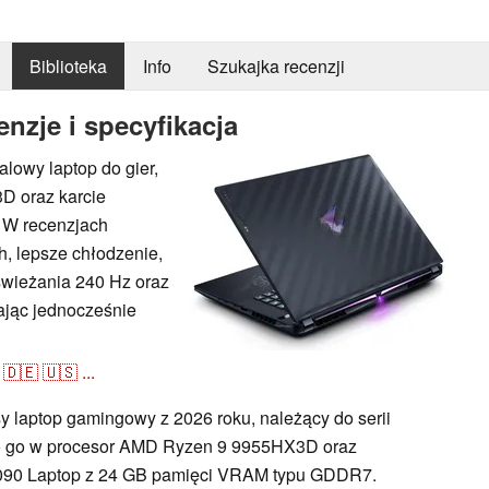
Biblioteka
Info
Szukajka recenzji
nzje i specyfikacja
lowy laptop do gier,
D oraz karcie
 W recenzjach
, lepsze chłodzenie,
świeżania 240 Hz oraz
jąc jednocześnie
🇩🇪
🇺🇸
...
y laptop gamingowy z 2026 roku, należący do serii
no go w procesor AMD Ryzen 9 9955HX3D oraz
5090 Laptop z 24 GB pamięci VRAM typu GDDR7.