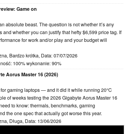
eview: Game on
bsolute beast. The question is not whether it’s any
ds and whether you can justify that hefty $6,599 price tag. If
rformance for work and/or play and your budget will
zna, Bardzo krótka, Data: 07/07/2026
jność: 100% wykonanie: 90%
te Aorus Master 16 (2026)
or gaming laptops — and it did it while running 20°C
couple of weeks testing the 2026 Gigabyte Aorus Master 16
u need to know: thermals, benchmarks, gaming
d the one spec that actually got worse this year.
zna, Długa, Data: 13/06/2026