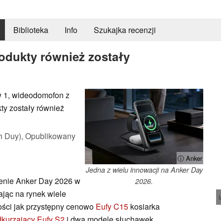
Biblioteka
Info
Szukajka recenzji
odukty również zostały
 w 1, wideodomofon z
ty zostały również
h Duy),
Opublikowany
ⓘ Anker
Jedna z wielu innowacji na Anker Day
enie Anker Day 2026 w
2026.
jąc na rynek wiele
ości jak przystępny cenowo
Eufy C15
kosiarka
kurzający Eufy S2
i dwa modele słuchawek