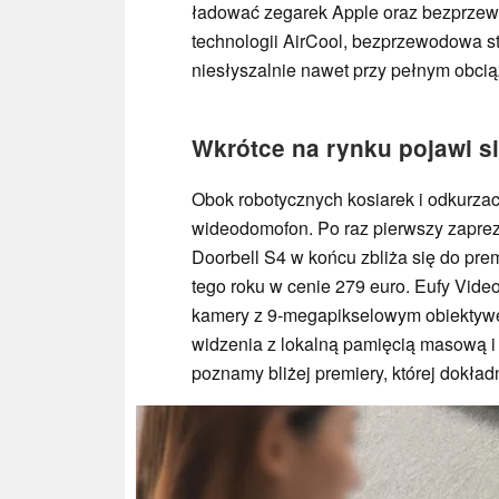
ładować zegarek Apple oraz bezprzew
technologii AirCool, bezprzewodowa st
niesłyszalnie nawet przy pełnym obcią
Wkrótce na rynku pojawi s
Obok robotycznych kosiarek i odkurza
wideodomofon. Po raz pierwszy zaprez
Doorbell S4 w końcu zbliża się do prem
tego roku w cenie 279 euro. Eufy Vide
kamery z 9-megapikselowym obiektywe
widzenia z lokalną pamięcią masową i
poznamy bliżej premiery, której dokład