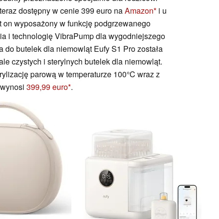
 teraz dostępny w cenie 399 euro na
Amazon
i u
st on wyposażony w funkcję podgrzewanego
a i technologię VibraPump dla wygodniejszego
do butelek dla niemowląt Eufy S1 Pro została
e czystych i sterylnych butelek dla niemowląt.
rylizację parową w temperaturze 100°C wraz z
a wynosi
399,99 euro
.