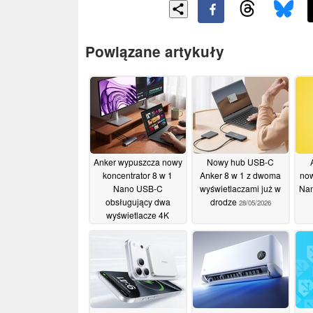
Powiązane artykuły
Anker wypuszcza nowy
Nowy hub USB-C
koncentrator 8 w 1
Anker 8 w 1 z dwoma
no
Nano USB-C
wyświetlaczami już w
Nan
obsługujący dwa
drodze
28/05/2026
wyświetlacze 4K
03/06/2026