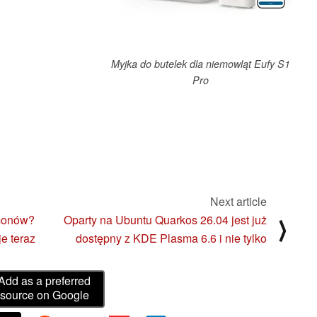
Myjka do butelek dla niemowląt Eufy S1
Pro
Next article
monów?
Oparty na Ubuntu Quarkos 26.04 jest już
⟩
e teraz
dostępny z KDE Plasma 6.6 i nie tylko
Add as a preferred
source on Google