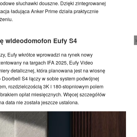
odowe słuchawki douszne. Dzięki zintegrowanej
acja ładująca Anker Prime działa praktycznie
żeniu.
ię wideodomofon Eufy S4
czy, Eufy wkrótce wprowadzi na rynek nowy
entowany na targach IFA 2025, Eufy Video
iery detalicznej, która planowana jest na wiosnę
o Doorbell S4 łączy w sobie system podwójnej
m, rozdzielczością 3K i 180-stopniowym polem
 brakiem opłat miesięcznych. Więcej szczegółów
na data nie została jeszcze ustalona.