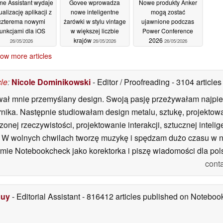
e Assistant wydaje
Govee wprowadza
Nowe produkty Anker
ualizację aplikacji z
nowe inteligentne
mogą zostać
czterema nowymi
żarówki w stylu vintage
ujawnione podczas
funkcjami dla iOS
w większej liczbie
Power Conference
krajów
2026
26/05/2026
26/05/2026
26/05/2026
ow more articles
cle
:
Nicole Dominikowski
- Editor / Proofreading
- 3104 articl
wał mnie przemyślany design. Swoją pasję przeżywałam najpie
brnika. Następnie studiowałam design metalu, sztukę, projekto
nej rzeczywistości, projektowanie interakcji, sztucznej inteli
ing. W wolnych chwilach tworzę muzykę i spędzam dużo czasu w
mie Notebookcheck jako korektorka i piszę wiadomości dla polsk
cont
Duy
- Editorial Assistant
- 816412 articles published on Notebo