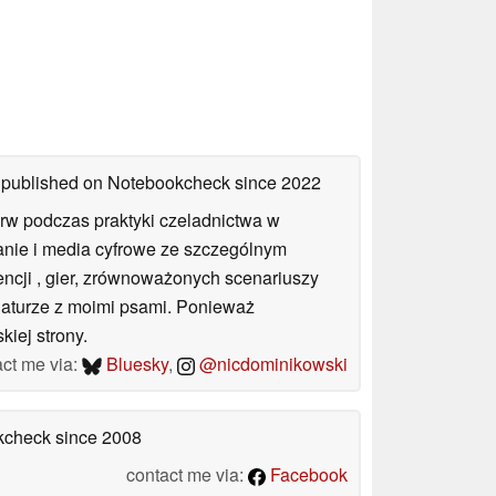
es published on Notebookcheck
since 2022
rw podczas praktyki czeladnictwa w
wanie i media cyfrowe ze szczególnym
gencji , gier, zrównoważonych scenariuszy
 naturze z moimi psami. Ponieważ
iej strony.
act me via:
Bluesky
,
@nicdominikowski
okcheck
since 2008
contact me via:
Facebook