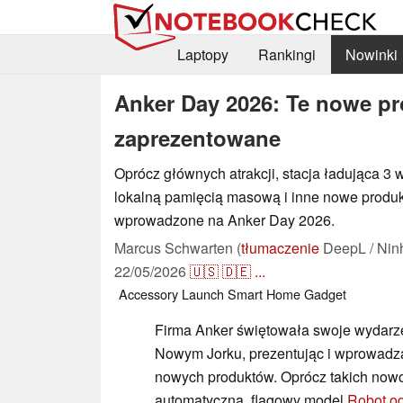
Laptopy
Rankingi
Nowinki
Anker Day 2026: Te nowe pr
zaprezentowane
Oprócz głównych atrakcji, stacja ładująca 3
lokalną pamięcią masową i inne nowe produk
wprowadzone na Anker Day 2026.
Marcus Schwarten (
tłumaczenie
DeepL / Nin
22/05/2026
🇺🇸
🇩🇪
...
Accessory
Launch
Smart Home
Gadget
Firma Anker świętowała swoje wydarz
Nowym Jorku, prezentując i wprowadza
nowych produktów. Oprócz takich now
automatyczna, flagowy model
Robot od