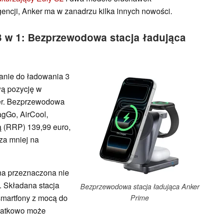
gencji, Anker ma w zanadrzu kilka innych nowości.
3 w 1: Bezprzewodowa stacja ładująca
anie do ładowania 3
wą pozycję w
er. Bezprzewodowa
agGo, AirCool,
ą (RRP) 139,99 euro,
za mniej na
na przeznaczona nie
y. Składana stacja
Bezprzewodowa stacja ładująca Anker
martfony z mocą do
Prime
odatkowo może