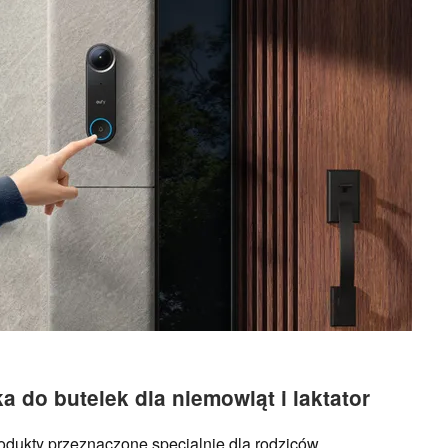
a do butelek dla niemowląt i laktator
ukty przeznaczone specjalnie dla rodziców.