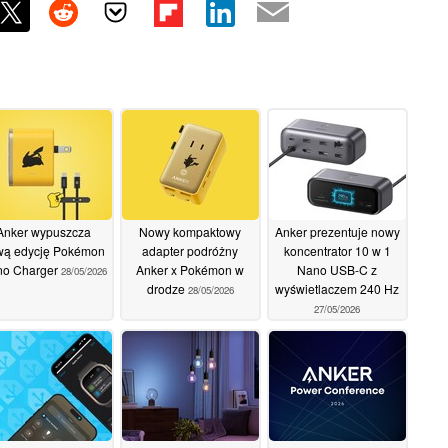
Anker wypuszcza
Nowy kompaktowy
Anker prezentuje nowy
wą edycję Pokémon
adapter podróżny
koncentrator 10 w 1
o Charger
Anker x Pokémon w
Nano USB-C z
28/05/2026
drodze
wyświetlaczem 240 Hz
28/05/2026
27/05/2026