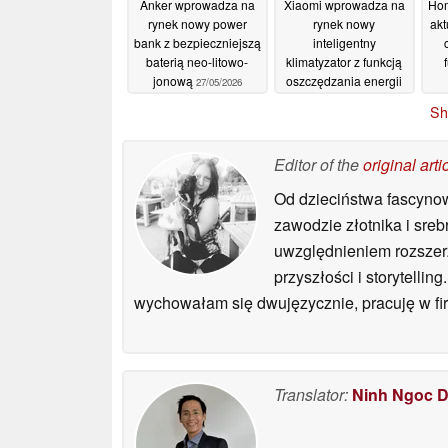
Anker wprowadza na
Xiaomi wprowadza na
Hom
rynek nowy power
rynek nowy
akt
bank z bezpieczniejszą
inteligentny
baterią neo-litowo-
klimatyzator z funkcją
jonową
oszczędzania energii
27/05/2026
27/05/2026
Sh
Editor of the
original arti
Od dzieciństwa fascyno
zawodzie złotnika i sre
uwzględnieniem rozszerzo
przyszłości i storytell
wychowałam się dwujęzycznie, pracuję w fir
Translator:
Ninh Ngoc 