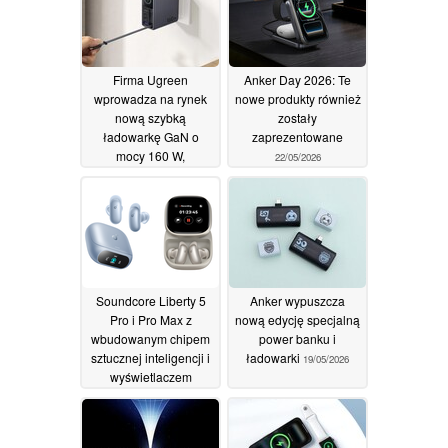
Firma Ugreen
Anker Day 2026: Te
wprowadza na rynek
nowe produkty również
nową szybką
zostały
ładowarkę GaN o
zaprezentowane
mocy 160 W,
22/05/2026
wyposażoną w moduł
Wi-Fi, wbudowany
kabel oraz wyświetlacz
30/07/2026
Soundcore Liberty 5
Anker wypuszcza
Pro i Pro Max z
nową edycję specjalną
wbudowanym chipem
power banku i
sztucznej inteligencji i
ładowarki
19/05/2026
wyświetlaczem
AMOLED
21/05/2026