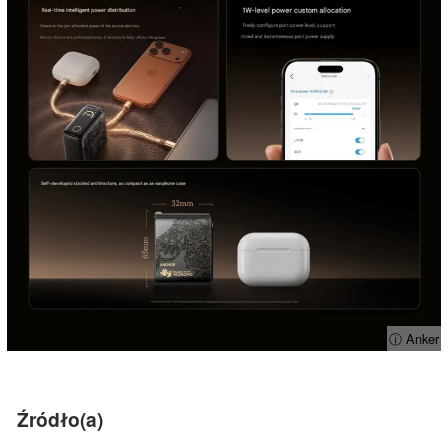
ⓘ Anker
Źródło(a)