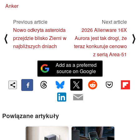
Anker
Previous article
Next article
Nowo odkryta asteroida
2026 Alienware 16X
⟨
⟩
przejdzie blisko Ziemi w
Aurora jest tak drogi, że
najbliższych dniach
teraz konkuruje cenowo
z serią Area-51
Add as a preferred
source on Google
Powiązane artykuły