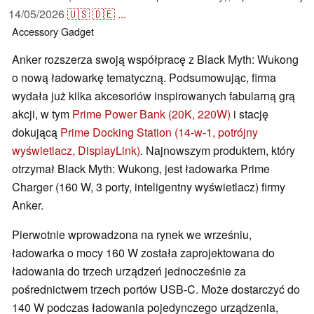
14/05/2026
🇺🇸
🇩🇪
...
Accessory
Gadget
Anker rozszerza swoją współpracę z Black Myth: Wukong
o nową ładowarkę tematyczną. Podsumowując, firma
wydała już kilka akcesoriów inspirowanych fabularną grą
akcji, w tym
Prime Power Bank (20K, 220W)
i stację
dokującą
Prime Docking Station (14-w-1, potrójny
wyświetlacz, DisplayLink)
. Najnowszym produktem, który
otrzymał Black Myth: Wukong, jest ładowarka Prime
Charger (160 W, 3 porty, inteligentny wyświetlacz) firmy
Anker.
Pierwotnie wprowadzona na rynek we wrześniu,
ładowarka o mocy 160 W została zaprojektowana do
ładowania do trzech urządzeń jednocześnie za
pośrednictwem trzech portów USB-C. Może dostarczyć do
140 W podczas ładowania pojedynczego urządzenia,