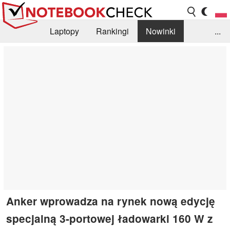
Laptopy
Rankingi
Nowinki
...
Biblioteka
Info
Szukajka recenzji
Anker wprowadza na rynek nową edycję
specjalną 3-portowej ładowarki 160 W z