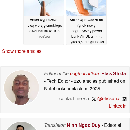
Anker wypuszcza
Anker wprowadza na
nową wersję smukłego
rynek nowy
power banku w USA
magnetyczny power
bank Air Ultra-Thin:
11/05/2026
Tylko 8,6 mm grubości
08/05/2026
Show more articles
Editor of the
original article
:
Elvis Shida
- Tech Editor
- 226 articles published on
Notebookcheck
since 2025
contact me via:
@elvisonx
,
LinkedIn
Translator:
Ninh Ngoc Duy
- Editorial