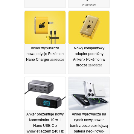
28/05/2026
Anker wypuszcza
Nowy kompaktowy
nową edycję Pokémon
adapter podróżny
Nano Charger
Anker x Pokémon w
28/05/2026
drodze
28/05/2026
Anker prezentuje nowy
Anker wprowadza na
koncentrator 10 w 1
rynek nowy power
Nano USB-C z
bank z bezpieczniejszą
wyświetlaczem 240 Hz
baterią neo-litowo-