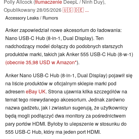
Polly Allcock (
tłumaczenie
DeepL / Ninh Duy),
Opublikowany
28/05/2026
🇺🇸
🇩🇪
...
Accessory
Leaks / Rumors
Anker zapowiedział nowe akcesorium do ładowania:
Nano USB-C Hub (8-in-1, Dual Display). Ten
nadchodzący model dołączy do podobnych starszych
produktów marki, takich jak Anker 555 USB-C Hub (8-w-1)
(obecnie 35,98 USD w Amazon
).
Anker Nano USB-C Hub (8-in-1, Dual Display) pojawił się
na liście produktów w oficjalnym sklepie marki pod
adresem
eBay UK
. Strona ujawnia kilka szczegółów na
temat tego niewydanego akcesorium. Jednak zarówno
nazwa gadżetu, jak i zwiastun sugerują, że użytkownicy
będą mogli podłączyć dwa monitory za pośrednictwem
pary portów HDMI. Byłoby to ulepszenie w stosunku do
555 USB-C Hub, który ma jeden port HDMI.