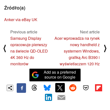
Źródło(a)
Anker via eBay UK
Previous article
Next article
Samsung Display
Acer wprowadza na rynek
opracowuje pierwszy
nowy handheld z
⟨
⟩
na świecie QD-OLED
systemem Windows,
4K 360 Hz do
grafiką Arc B390 i
monitorów
wyświetlaczem 120 Hz
Add as a preferred
source on Google