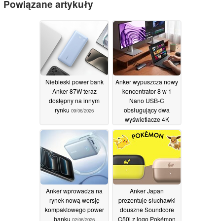
Powiązane artykuły
Niebieski power bank
Anker wypuszcza nowy
Anker 87W teraz
koncentrator 8 w 1
dostępny na innym
Nano USB-C
rynku
obsługujący dwa
09/06/2026
wyświetlacze 4K
03/06/2026
Anker wprowadza na
Anker Japan
rynek nową wersję
prezentuje słuchawki
kompaktowego power
douszne Soundcore
banku
C50i z logo Pokémon
02/06/2026