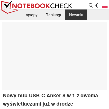
Laptopy
Rankingi
Nowinki
...
Biblioteka
Info
Szukajka recenzji
Nowy hub USB-C Anker 8 w 1 z dwoma
wyświetlaczami już w drodze