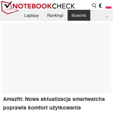
Laptopy
Rankingi
Nowinki
...
Biblioteka
Info
Szukajka recenzji
Amazfit: Nowa aktualizacja smartwatcha
poprawia komfort użytkowania