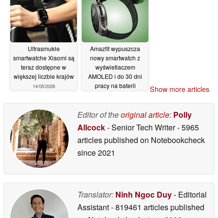
Ultrasmukłe
Amazfit wypuszcza
smartwatche Xiaomi są
nowy smartwatch z
teraz dostępne w
wyświetlaczem
większej liczbie krajów
AMOLED i do 30 dni
pracy na baterii
14/05/2026
Show more articles
13/05/2026
Editor of the
original article
:
Polly
Allcock
- Senior Tech Writer
- 5965
articles published on Notebookcheck
since 2021
Translator:
Ninh Ngoc Duy
- Editorial
Assistant
- 819461 articles published