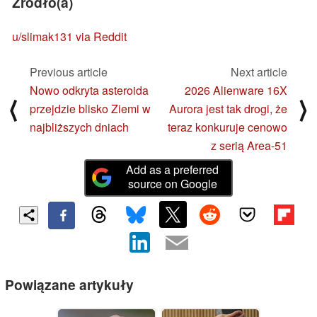
Źródło(a)
u/slimak131 via Reddit
Previous article
Next article
Nowo odkryta asteroida
2026 Alienware 16X
⟨
⟩
przejdzie blisko Ziemi w
Aurora jest tak drogi, że
najbliższych dniach
teraz konkuruje cenowo
z serią Area-51
Add as a preferred
source on Google
Powiązane artykuły