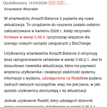
Opublikowany
14/05/2026
🇺🇸
🇩🇪
...
Smartwatch
Wearable
W smartwatchu Amazfit Balance 2 pojawiła się nowa
aktualizacja. To urządzenie do noszenia zostało ostatnio
zaktualizowane w kwietniu 2026 r., kiedy otrzymało
firmware w wersji 3.46.0.1
przynosząc wsparcie dla
szeregu nowych narzędzi związanych z BioCharge.
Użytkownicy smartwatcha Amazfit Balance 2 otrzymują
teraz oprogramowanie układowe w wersji 3.46.2.1. Jest to
stosunkowo niewielka aktualizacja, która ma poprawić
wrażenia użytkownika i zwiększyć stabilność systemu.
Informacje o wydaniu,
udostępnione na Reddit
nie podano
żadnych dalszych szczegółów, więc nie jest jasne, w jaki
sposób użytkownicy skorzystają z tej aktualizacji.
Jednak użytkownik Reddit, który udostępnił dziennik
zmian oprogramowania układowego w wersji 3.46.2.1,