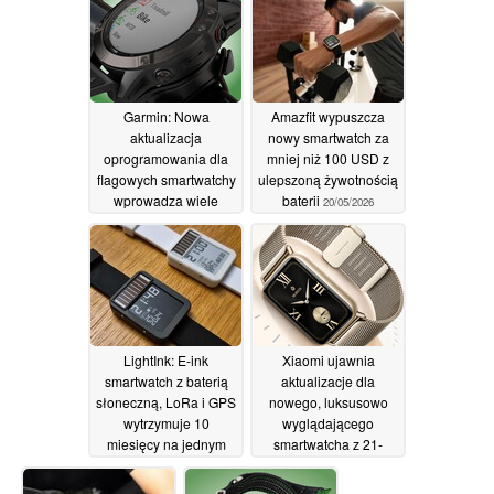
Garmin: Nowa
Amazfit wypuszcza
aktualizacja
nowy smartwatch za
oprogramowania dla
mniej niż 100 USD z
flagowych smartwatchy
ulepszoną żywotnością
wprowadza wiele
baterii
20/05/2026
poprawek błędów i
ulepszeń
20/05/2026
LightInk: E-ink
Xiaomi ujawnia
smartwatch z baterią
aktualizacje dla
słoneczną, LoRa i GPS
nowego, luksusowo
wytrzymuje 10
wyglądającego
miesięcy na jednym
smartwatcha z 21-
ładowaniu
dniowym czasem pracy
17/05/2026
na baterii
16/05/2026