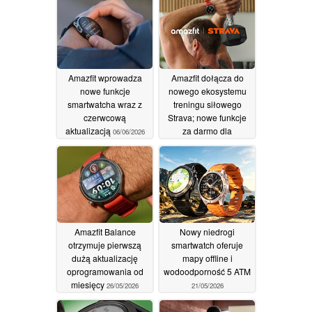
Amazfit wprowadza
Amazfit dołącza do
nowe funkcje
nowego ekosystemu
smartwatcha wraz z
treningu siłowego
czerwcową
Strava; nowe funkcje
aktualizacją
za darmo dla
06/06/2026
wszystkich
26/05/2026
Amazfit Balance
Nowy niedrogi
otrzymuje pierwszą
smartwatch oferuje
dużą aktualizację
mapy offline i
oprogramowania od
wodoodporność 5 ATM
miesięcy
26/05/2026
21/05/2026