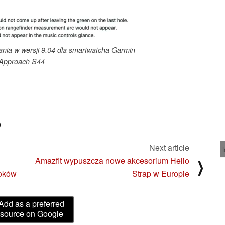
nia w wersji 9.04 dla smartwatcha Garmin
Approach S44
)
Next article
Amazfit wypuszcza nowe akcesorium Helio
⟩
ooków
Strap w Europie
Add as a preferred
source on Google