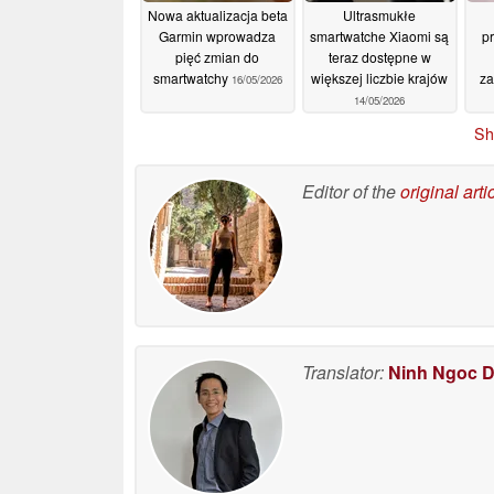
Nowa aktualizacja beta
Ultrasmukłe
Garmin wprowadza
smartwatche Xiaomi są
pr
pięć zmian do
teraz dostępne w
smartwatchy
większej liczbie krajów
za
16/05/2026
14/05/2026
Sh
Editor of the
original arti
Translator:
Ninh Ngoc 