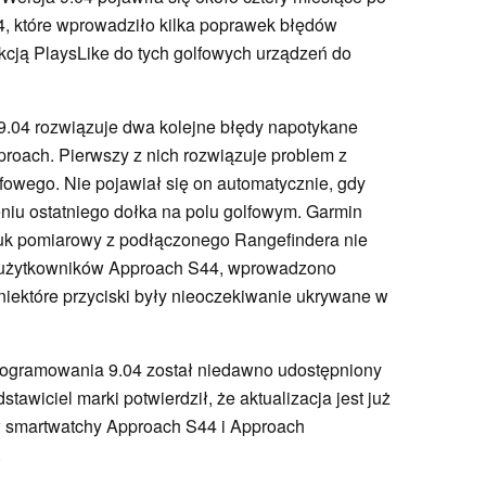
, które wprowadziło kilka poprawek błędów
kcją PlaysLike do tych golfowych urządzeń do
.04 rozwiązuje dwa kolejne błędy napotykane
roach. Pierwszy z nich rozwiązuje problem z
fowego. Nie pojawiał się on automatycznie, gdy
niu ostatniego dołka na polu golfowym. Garmin
łuk pomiarowy z podłączonego Rangefindera nie
la użytkowników Approach S44, wprowadzono
iektóre przyciski były nieoczekiwanie ukrywane w
oprogramowania 9.04 został niedawno udostępniony
dstawiciel marki potwierdził, że aktualizacja jest już
w smartwatchy Approach S44 i Approach
.