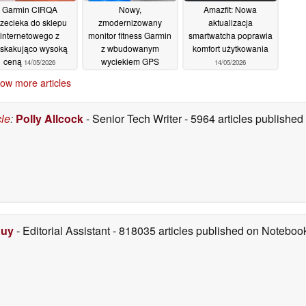
Garmin CIRQA
Nowy,
Amazfit: Nowa
zecieka do sklepu
zmodernizowany
aktualizacja
internetowego z
monitor fitness Garmin
smartwatcha poprawia
skakująco wysoką
z wbudowanym
komfort użytkowania
ceną
wyciekiem GPS
14/05/2026
14/05/2026
14/05/2026
ow more articles
cle
:
Polly Allcock
- Senior Tech Writer
- 5964 articles publishe
Duy
- Editorial Assistant
- 818035 articles published on Notebo