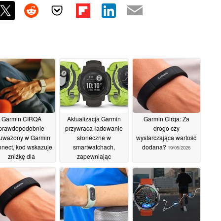
Garmin CIRQA
Aktualizacja Garmin
Garmin Cirqa: Za
prawdopodobnie
przywraca ładowanie
drogo czy
uważony w Garmin
słoneczne w
wystarczająca wartość
nect, kod wskazuje
smartwatchach,
dodana?
19/05/2026
zniżkę dla
zapewniając
subskrybentów
nieograniczoną
żywotność baterii
21/05/2026
19/05/2026