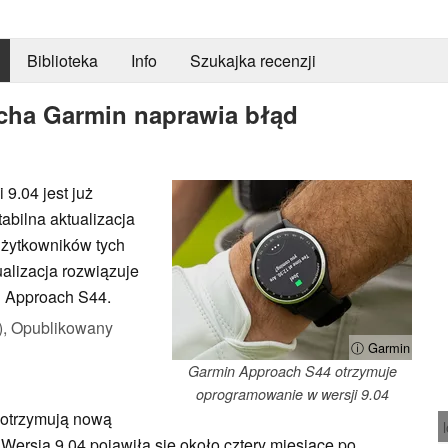
Biblioteka
Info
Szukajka recenzji
tcha Garmin naprawia błąd
9.04 jest już
abilna aktualizacja
użytkowników tych
alizacja rozwiązuje
u Approach S44.
),
Opublikowany
ⓘ Garmin
Garmin Approach S44 otrzymuje
oprogramowanie w wersji 9.04
otrzymują nową
 Wersja 9.04 pojawiła się około cztery miesiące po