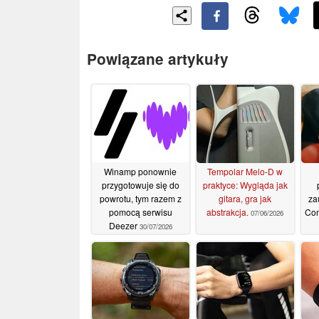
Powiązane artykuły
Winamp ponownie
Tempolar Melo-D w
przygotowuje się do
praktyce: Wygląda jak
powrotu, tym razem z
gitara, gra jak
za
pomocą serwisu
abstrakcja.
Con
07/06/2026
Deezer
30/07/2026