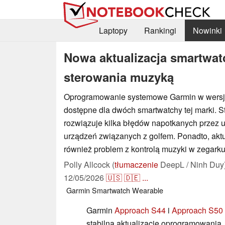
Laptopy
Rankingi
Nowinki
Nowa aktualizacja smartwa
sterowania muzyką
Oprogramowanie systemowe Garmin w wersji 
dostępne dla dwóch smartwatchy tej marki. St
rozwiązuje kilka błędów napotkanych przez 
urządzeń związanych z golfem. Ponadto, aktu
również problem z kontrolą muzyki w zegark
Polly Allcock (
tłumaczenie
DeepL / Ninh Duy
12/05/2026
🇺🇸
🇩🇪
...
Garmin
Smartwatch
Wearable
Garmin
Approach S44
i
Approach S50
stabilną aktualizację oprogramowania.