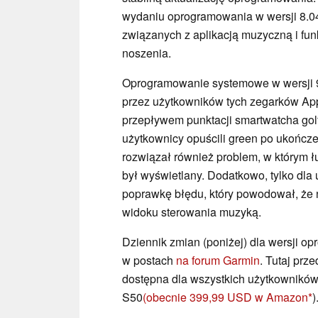
wydaniu oprogramowania w wersji 8.04
związanych z aplikacją muzyczną i fun
noszenia.
Oprogramowanie systemowe w wersji 9
przez użytkowników tych zegarków App
przepływem punktacji smartwatcha gol
użytkownicy opuścili green po ukończe
rozwiązał również problem, w którym 
był wyświetlany. Dodatkowo, tylko d
poprawkę błędu, który powodował, że n
widoku sterowania muzyką.
Dziennik zmian (poniżej) dla wersji 
w postach
na forum Garmin
. Tutaj prze
dostępna dla wszystkich użytkownikó
S50
(obecnie 399,99 USD w Amazon
)