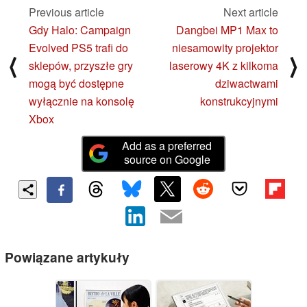
Previous article
Next article
Gdy Halo: Campaign
Dangbei MP1 Max to
Evolved PS5 trafi do
niesamowity projektor
⟨
⟩
sklepów, przyszłe gry
laserowy 4K z kilkoma
mogą być dostępne
dziwactwami
wyłącznie na konsolę
konstrukcyjnymi
Xbox
Add as a preferred
source on Google
Powiązane artykuły