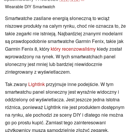
Wearable
DIY
Smartwatch
Smartwatche zasilane energią słoneczną to wciąż
niszowe produkty na całym rynku, choć nie oznacza to, że
takie zegarki nie istnieją. Najbardziej znanymi modelami
są prawdopodobnie smartwatche Garmin Fenix, takie jak
Garmin Fenix 8, który
który recenzowaliśmy
kiedy został
wprowadzony na rynek. W tych smartwatchach panel
słoneczny jest mniej lub bardziej niewidocznie
zintegrowany z wyświetlaczem.
Tak zwany
LightInk
przyjmuje inne podejście. W tym
smartwatchu panel słoneczny jest wyraźnie widoczny i
oddzielony od wyświetlacza. Jest jeszcze jedna istotna
różnica, ponieważ LightInk nie jest produktem dostępnym
na rynku, ale pochodzi ze sceny DIY i dlatego nie można
go po prostu kupić. Zamiast tego zainteresowani
użytkownicy muszą samodzielnie złożyć zegarek.