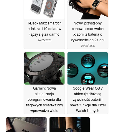
T-Deck Max: smartfon
Nowy, przystępny
e-ink za 110 dolarów
cenowo smartwatch
łączy się za darmo
Xiaomi z baterią o
żywotności do 21 dni
24/05/2026
21/05/2026
Garmin: Nowa
Google Wear OS 7
aktualizacja
obiecuje dłuższą
oprogramowania dla
żywotność baterii i
flagowych smartwatchy
nowe funkcje dla Pixel
wprowadza wiele
Watch i innych
poprawek błędów i
urządzeń
20/05/2026
ulepszeń
20/05/2026