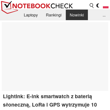
Laptopy
Rankingi
Nowinki
...
Biblioteka
Info
Szukajka recenzji
LightInk: E-ink smartwatch z baterią
słoneczną, LoRa i GPS wytrzymuje 10