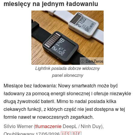
miesięcy na jednym ładowaniu
ⓘ DarkZeros
LightInk posiada dobrze widoczny
panel słoneczny
Miesiące bez ładowania: Nowy smartwatch może być
ładowany za pomocą energii słonecznej i oferuje niezwykle
długą żywotność baterii. Mimo to nadal posiada kilka
ciekawych funkcji, z których część nie jest dostępna w tej
formie nawet w nowoczesnych zegarkach.
Silvio Werner (
tłumaczenie
DeepL / Ninh Duy),
Opublikowany
17/05/2026
🇺🇸
🇩🇪
...