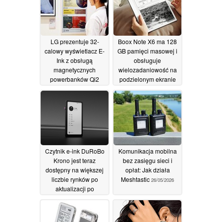
LG prezentuje 32-
Boox Note X6 ma 128
calowy wyświetlacz E-
GB pamięci masowej i
Ink z obsługą
obsługuje
magnetycznych
wielozadaniowość na
powerbanków Qi2
podzielonym ekranie
02/06/2026
29/05/2026
Czytnik e-ink DuRoBo
Komunikacja mobilna
Krono jest teraz
bez zasięgu sieci i
dostępny na większej
opłat: Jak działa
liczbie rynków po
Meshtastic
26/05/2026
aktualizacji po
premierze
28/05/2026