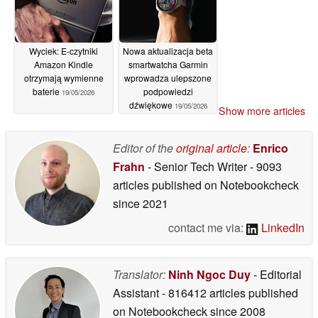
Wyciek: E-czytniki
Nowa aktualizacja beta
Amazon Kindle
smartwatcha Garmin
otrzymają wymienne
wprowadza ulepszone
baterie
podpowiedzi
19/05/2026
dźwiękowe
19/05/2026
Show more articles
Editor of the
original article
:
Enrico
Frahn
- Senior Tech Writer
- 9093
articles published on Notebookcheck
since 2021
contact me via:
LinkedIn
Translator:
Ninh Ngoc Duy
- Editorial
Assistant
- 816412 articles published
on Notebookcheck
since 2008