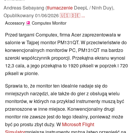
Andreas Sebayang (
tłumaczenie
DeepL / Ninh Duy),
Opublikowany
01/06/2026
🇺🇸
🇩🇪
...
Accessory
Computex
Monitor
Przed targami Computex, firma Acer zaprezentowała w
salonie w Tajpej monitor PM131QT. W przeciwieństwie do
konwencjonalnych monitorów PC, PM131QT ma bardzo
szeroki współczynnik proporcji. Przekątna ekranu wynosi
12,3 cala, a jego przekątna to 1920 pikseli w poprzek i 720
pikseli w pionie.
Sprawia to, że monitor ten idealnie nadaje się do
mniejszych narzędzi, ale także do gier z obsługą wielu
monitorów, w których na przykład instrumenty muszą być
przenoszone w inne miejsce. Konwencjonalny drugi
monitor nie zawsze jest do tego idealny, ponieważ może
być po prostu zbyt duży. W
Microsoft Flight
Simulator
mniejsze instrumenty można łatwo przenieść na