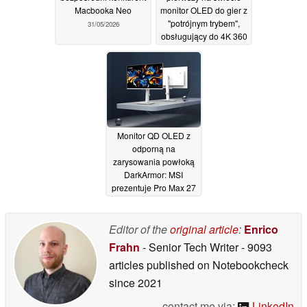
Macbooka Neo
monitor OLED do gier z
"potrójnym trybem",
31/05/2026
obsługujący do 4K 360
Hz
30/05/2026
Monitor QD OLED z
odporną na
zarysowania powłoką
DarkArmor: MSI
prezentuje Pro Max 27
28/05/2026
Editor of the
original article
:
Enrico
Frahn
- Senior Tech Writer
- 9093
articles published on Notebookcheck
since 2021
contact me via:
LinkedIn