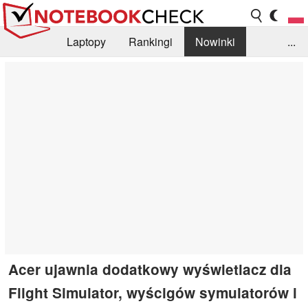
Laptopy
Rankingi
Nowinki
...
Biblioteka
Info
Szukajka recenzji
Acer ujawnia dodatkowy wyświetlacz dla
Flight Simulator, wyścigów symulatorów i