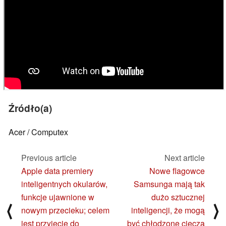
Źródło(a)
Acer / Computex
Previous article
Next article
Apple data premiery
Nowe flagowce
inteligentnych okularów,
Samsunga mają tak
funkcje ujawnione w
dużo sztucznej
⟨
⟩
nowym przecieku; celem
inteligencji, że mogą
jest przyjęcie do
być chłodzone cieczą