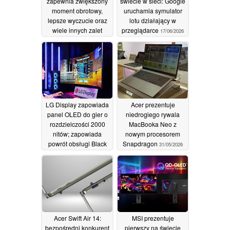
zapewnia zwiększony
świecie w sieci: Google
moment obrotowy,
uruchamia symulator
lepsze wyczucie oraz
lotu działający w
wiele innych zalet
przeglądarce
17/06/2026
28/07/2026
LG Display zapowiada
Acer prezentuje
panel OLED do gier o
niedrogiego rywala
rozdzielczości 2000
MacBooka Neo z
nitów; zapowiada
nowym procesorem
powrót obsługi Black
Snapdragon
31/05/2026
Frame Insertion
02/06/2026
Acer Swift Air 14:
MSI prezentuje
bezpośredni konkurent
pierwszy na świecie