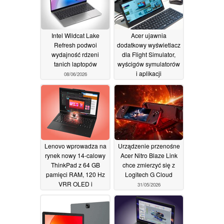
Intel Wildcat Lake
Acer ujawnia
Refresh podwoi
dodatkowy wyświetlacz
wydajność rdzeni
dla Flight Simulator,
tanich laptopów
wyścigów symulatorów
i aplikacji
08/06/2026
zwiększających
produktywność
01/06/2026
Lenovo wprowadza na
Urządzenie przenośne
rynek nowy 14-calowy
Acer Nitro Blaze Link
ThinkPad z 64 GB
chce zmierzyć się z
pamięci RAM, 120 Hz
Logitech G Cloud
VRR OLED i
31/05/2026
procesorami AMD
01/06/2026