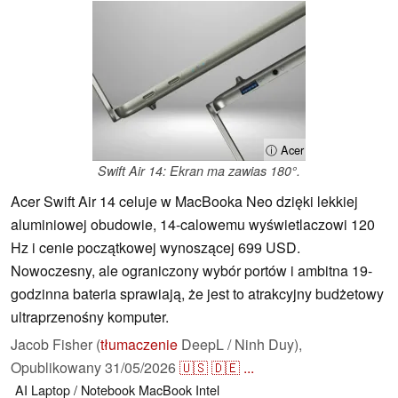
ⓘ Acer
Swift Air 14: Ekran ma zawias 180°.
Acer Swift Air 14 celuje w MacBooka Neo dzięki lekkiej
aluminiowej obudowie, 14-calowemu wyświetlaczowi 120
Hz i cenie początkowej wynoszącej 699 USD.
Nowoczesny, ale ograniczony wybór portów i ambitna 19-
godzinna bateria sprawiają, że jest to atrakcyjny budżetowy
ultraprzenośny komputer.
Jacob Fisher (
tłumaczenie
DeepL / Ninh Duy),
Opublikowany
31/05/2026
🇺🇸
🇩🇪
...
AI
Laptop / Notebook
MacBook
Intel