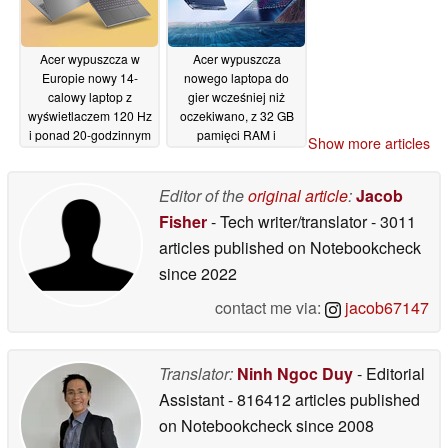
Acer wypuszcza w
Acer wypuszcza
Europie nowy 14-
nowego laptopa do
calowy laptop z
gier wcześniej niż
wyświetlaczem 120 Hz
oczekiwano, z 32 GB
i ponad 20-godzinnym
pamięci RAM i
Show more articles
czasem pracy na
wyświetlaczem 165 Hz
baterii
29/05/2026
28/05/2026
Editor of the
original article
:
Jacob
Fisher
- Tech writer/translator
- 3011
articles published on Notebookcheck
since 2022
contact me via:
jacob67147
Translator:
Ninh Ngoc Duy
- Editorial
Assistant
- 816412 articles published
on Notebookcheck
since 2008