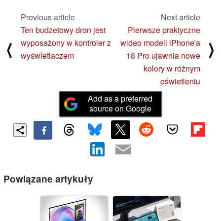
Previous article
Next article
Ten budżetowy dron jest
Pierwsze praktyczne
wyposażony w kontroler z
wideo modeli iPhone'a
⟨
⟩
wyświetlaczem
18 Pro ujawnia nowe
kolory w różnym
oświetleniu
Add as a preferred
source on Google
Powiązane artykuły