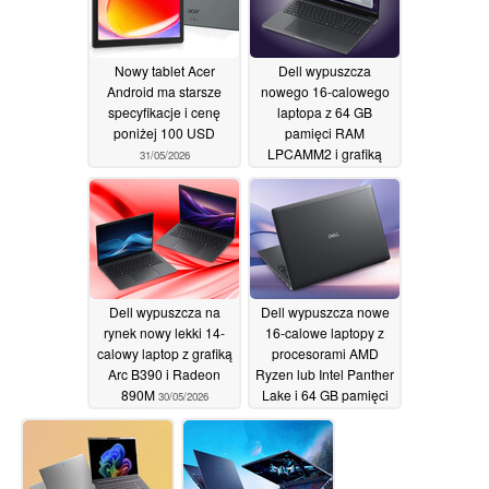
Nowy tablet Acer
Dell wypuszcza
Android ma starsze
nowego 16-calowego
specyfikacje i cenę
laptopa z 64 GB
poniżej 100 USD
pamięci RAM
LPCAMM2 i grafiką
31/05/2026
Nvidia
30/05/2026
Dell wypuszcza na
Dell wypuszcza nowe
rynek nowy lekki 14-
16-calowe laptopy z
calowy laptop z grafiką
procesorami AMD
Arc B390 i Radeon
Ryzen lub Intel Panther
890M
Lake i 64 GB pamięci
30/05/2026
RAM LPCAMM2
30/05/2026