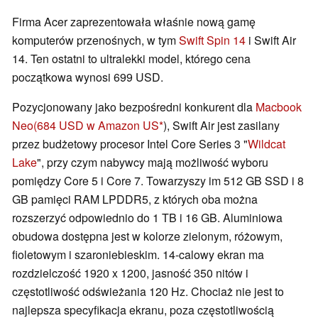
Firma Acer zaprezentowała właśnie nową gamę
komputerów przenośnych, w tym
Swift Spin 14
i Swift Air
14. Ten ostatni to ultralekki model, którego cena
początkowa wynosi 699 USD.
Pozycjonowany jako bezpośredni konkurent dla
Macbook
Neo
(684 USD w Amazon US
), Swift Air jest zasilany
przez budżetowy procesor Intel Core Series 3 "
Wildcat
Lake
", przy czym nabywcy mają możliwość wyboru
pomiędzy Core 5 i Core 7. Towarzyszy im 512 GB SSD i 8
GB pamięci RAM LPDDR5, z których oba można
rozszerzyć odpowiednio do 1 TB i 16 GB. Aluminiowa
obudowa dostępna jest w kolorze zielonym, różowym,
fioletowym i szaroniebieskim. 14-calowy ekran ma
rozdzielczość 1920 x 1200, jasność 350 nitów i
częstotliwość odświeżania 120 Hz. Chociaż nie jest to
najlepsza specyfikacja ekranu, poza częstotliwością