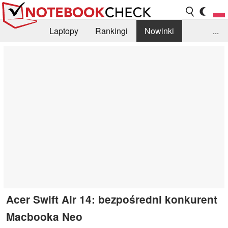
Laptopy
Rankingi
Nowinki
...
Biblioteka
Info
Szukajka recenzji
Acer Swift Air 14: bezpośredni konkurent
Macbooka Neo