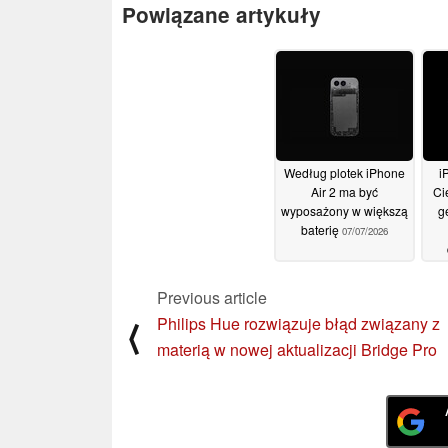
Powiązane artykuły
Według plotek iPhone
i
Air 2 ma być
Ci
wyposażony w większą
g
baterię
07/07/2026
Previous article
Philips Hue rozwiązuje błąd związany z
⟨
materią w nowej aktualizacji Bridge Pro