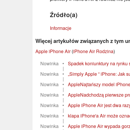
Źródło(a)
Informacje
Więcej artykułów związanych z tym u
Apple iPhone Air
(
iPhone Air Rodzina
)
Nowinka
•
Spadek koniunktury na rynku s
|
Nowinka
•
„Simply Apple ” iPhone: Jak su
|
Nowinka
•
AppleNajtańszy model iPhone’
|
Nowinka
•
AppleNadchodzą pierwsze produ
|
Nowinka
•
Apple iPhone Air jest dwa razy
|
Nowinka
•
klapa iPhone'a Air może oznac
|
Nowinka
•
Apple iPhone Air wypada gorze