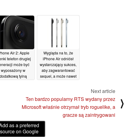
Phone Air 2: Apple
Wygląda na to, że
enki telefon drugiej
iPhone Air odniósł
eneracji może być
wystarczający sukces,
wyposażony w
aby zagwarantować
dodatkową tylną
sequel, a może nawet
kamerę
dwa
06/11/2025
06/11/2025
Next article
Ten bardzo popularny RTS wydany przez
⟩
Microsoft właśnie otrzymał tryb roguelike, a
gracze są zaintrygowani
Add as a preferred
source on Google