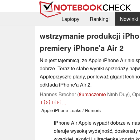
Laptopy
Rankingi
Nowinki
wstrzymanie produkcji iPho
premiery iPhone'a Air 2
Nie jest tajemnicą, że Apple iPhone Air nie s
dobrze. Teraz te słabe wyniki sprzedaży naj
Appleprzyszłe plany, ponieważ gigant techn
odkłada iPhone'a Air 2.
Hannes Brecher (
tłumaczenie
Ninh Duy),
Op
🇺🇸
🇩🇪
...
Apple
iPhone
Leaks / Rumors
IPhone Air Apple wypadł dobrze w na
oferuje wysoką wydajność, doskonały 
wysokiej jakości i ultracienką konstruk