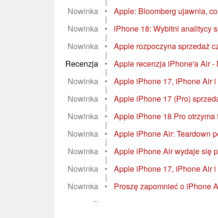
|
Nowinka
•
Apple: Bloomberg ujawnia, co t
|
Nowinka
•
iPhone 18: Wybitni analitycy s
|
Nowinka
•
Apple rozpoczyna sprzedaż czę
|
Recenzja
•
Apple recenzja iPhone'a Air 
|
Nowinka
•
Apple iPhone 17, iPhone Air i
|
Nowinka
•
Apple iPhone 17 (Pro) sprzedaj
|
Nowinka
•
Apple iPhone 18 Pro otrzyma f
|
Nowinka
•
Apple iPhone Air: Teardown 
|
Nowinka
•
Apple iPhone Air wydaje się p
|
Nowinka
•
Apple iPhone 17, iPhone Air i 
|
Nowinka
•
Proszę zapomnieć o iPhone Air
...