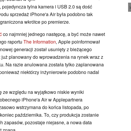
, pojedyncza tylna kamera i USB 2.0 są dość
odu sprzedaż iPhone'a Air była podobno tak
ograniczona wkrótce po premierze.
ć
co najmniej jednego następcę, a być może nawet
ego raportu
The Information
, Apple poinformował
 nowej generacji został usunięty z bieżącego
t już planowany do wprowadzenia na rynek wraz z
ku. Na razie anulowana została tylko zaplanowana
, ponieważ niektórzy inżynierowie podobno nadal
ę ze względu na wyjątkowo niskie wyniki
 obecnego iPhone'a Air w Applepartnera
zasowo wstrzymana do końca listopada, po
koniec października. To, czy produkcja zostanie
h zapasów, pozostaje niejasne, a nowa data
st znana.