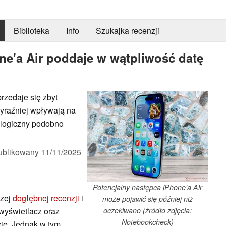
Biblioteka
Info
Szukajka recenzji
ne'a Air poddaje w wątpliwość datę
przedaje się zbyt
wyraźniej wpływają na
ologiczny podobno
ublikowany
11/11/2025
Potencjalny następca iPhone'a Air
szej
dogłębnej recenzji
i
może pojawić się później niż
wyświetlacz oraz
oczekiwano (źródło zdjęcia:
Notebookcheck)
cję. Jednak w tym