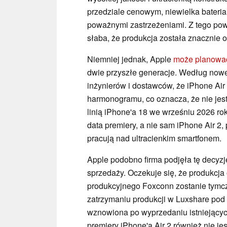
przedziale cenowym, niewielka bateria
poważnymi zastrzeżeniami. Z tego pow
słaba, że produkcja została znacznie 
Niemniej jednak, Apple
może planowa
dwie przyszłe generacje. Według now
inżynierów i dostawców, że iPhone Air
harmonogramu, co oznacza, że nie jes
linią iPhone'a 18 we wrześniu 2026 ro
data premiery, a nie sam iPhone Air 2
pracują nad ultracienkim smartfonem.
Apple podobno firma podjęła tę decyzj
sprzedaży. Oczekuje się, że produkcja
produkcyjnego Foxconn zostanie tymc
zatrzymaniu produkcji w Luxshare pod 
wznowiona po wyprzedaniu istniejącyc
premiery iPhone'a Air 2 również nie je