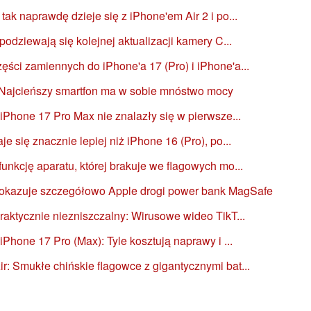
ak naprawdę dzieje się z iPhone'em Air 2 i po...
podziewają się kolejnej aktualizacji kamery C...
ści zamiennych do iPhone'a 17 (Pro) i iPhone'a...
- Najcieńszy smartfon ma w sobie mnóstwo mocy
 iPhone 17 Pro Max nie znalazły się w pierwsze...
e się znacznie lepiej niż iPhone 16 (Pro), po...
unkcję aparatu, której brakuje we flagowych mo...
pokazuje szczegółowo Apple drogi power bank MagSafe
raktycznie niezniszczalny: Wirusowe wideo TikT...
iPhone 17 Pro (Max): Tyle kosztują naprawy i ...
: Smukłe chińskie flagowce z gigantycznymi bat...