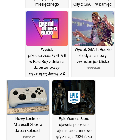
miesięcznego
City z GTA III w pamięci
opóźnienia w Rockstar
PS2 o pojemności 32
Games
MB
18/05/2026
17/05/2026
Wyciek
Wyciek GTA 6: Będzie
przedsprzedaży GTA 6
6 edycji, a nowy
w Best Buy z dnia na
zwiastun już blisko
dzień zwiększył
15/05/2026
wycenę wydawcy o 2
miliardy dolarów
16/05/2026
Nowy kontroler
Epic Games Store
Microsoft Xbox w
ujawnia pierwsze
dwóch kolorach
tajemnicze darmowe
gry z maja 2026 roku
14/05/2026