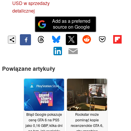
USD w sprzedaży
detalicznej
Add as a preferred
source on Google
Powiązane artykuły
Błąd Google pokazuje
Rockstar może
cenę GTA 6 na PS5
pominąć kopie
jako 0,16 GBP, kilka dni
recenzenckie GTA 6,
po tym, jak wyciekły
aby zapobiec