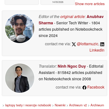
14/05/2026
Show more articles
Editor of the
original article
:
Anubhav
Sharma
- Senior Tech Writer
- 1804
articles published on Notebookcheck
since 2024
contact me via:
@lottamuzic
,
LinkedIn
Translator:
Ninh Ngoc Duy
- Editorial
Assistant
- 815842 articles published
on Notebookcheck
since 2008
contact me via:
Facebook
>
laptopy testy i recenzje notebooki
>
Nowinki
>
Archiwum v2
>
Archiwum