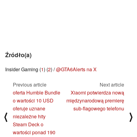
Źródło(a)
Insider Gaming (
1
) (
2
) /
@GTA6Alerts na X
Previous article
Next article
oferta Humble Bundle
Xiaomi potwierdza nową
o wartości 10 USD
międzynarodową premierę
oferuje uznane
sub-flagowego telefonu
⟨
⟩
niezależne hity
Steam Deck o
wartości ponad 190