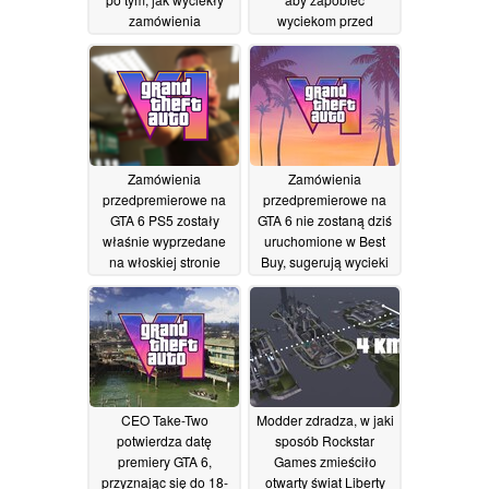
zamówienia
wyciekom przed
przedpremierowe
premierą
19/05/2026
21/05/2026
Zamówienia
Zamówienia
przedpremierowe na
przedpremierowe na
GTA 6 PS5 zostały
GTA 6 nie zostaną dziś
właśnie wyprzedane
uruchomione w Best
na włoskiej stronie
Buy, sugerują wycieki
internetowej i nikt z
wewnętrznych
Rockstar nie
wiadomości e-mail
powiedział ani słowa
18/05/2026
18/05/2026
CEO Take-Two
Modder zdradza, w jaki
potwierdza datę
sposób Rockstar
premiery GTA 6,
Games zmieściło
przyznając się do 18-
otwarty świat Liberty