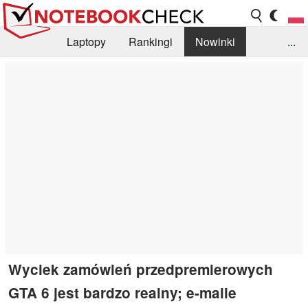
Laptopy
Rankingi
Nowinki
...
Biblioteka
Info
Szukajka recenzji
Wyciek zamówień przedpremierowych
GTA 6 jest bardzo realny; e-maile