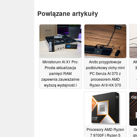
Powiązane artykuły
Minisforum AI X1 Pro:
Arctic przygotowuje
A
Prosta aktualizacja
podbiurkowy cichy mini
3
pamięci RAM
PC Senza AI 370 z
zapewnia zauważalnie
procesorem AMD
wyższą wydajność i
Ryzen AI 9 HX 370
uwalnia Radeona
20/03/2026
890M
18/05/2026
Procesory AMD Ryzen
G
7 9700F i Ryzen 5
gl