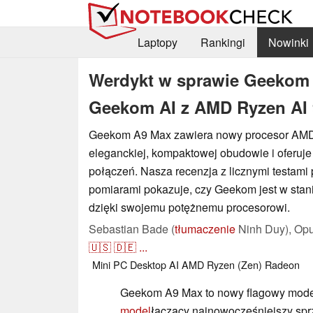
Laptopy
Rankingi
Nowinki
Werdykt w sprawie Geekom 
Geekom AI z AMD Ryzen AI 
Geekom A9 Max zawiera nowy procesor AMD
eleganckiej, kompaktowej obudowie i oferuje
połączeń. Nasza recenzja z licznymi testam
pomiarami pokazuje, czy Geekom jest w stani
dzięki swojemu potężnemu procesorowi.
Sebastian Bade (
tłumaczenie
Ninh Duy),
Opu
🇺🇸
🇩🇪
...
Mini PC
Desktop
AI
AMD
Ryzen (Zen)
Radeon
Geekom A9 Max to nowy flagowy mode
model
łączący najnowocześniejszy spr