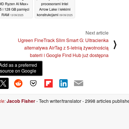
MD Ryzen AI Max+
procesorami Intel
5 i 128 GB pamięci
Arrow Lake i lekkimi
RAM
konstrukcjami
13/09/2025
09/09/2025
Next article
Ugreen FineTrack Slim Smart G: Ultracienka
⟩
alternatywa AirTag z 5-letnią żywotnością
baterii i Google Find Hub już dostępna
Add as a preferred
source on Google
cle
:
Jacob Fisher
- Tech writer/translator
- 2998 articles publi