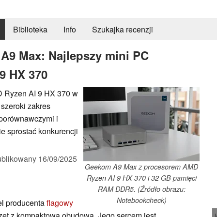
Biblioteka
Info
Szukajka recenzji
A9 Max: Najlepszy mini PC
9 HX 370
 Ryzen AI 9 HX 370 w
 szeroki zakres
i porównawczymi i
e sprostać konkurencji
blikowany
16/09/2025
Geekom A9 Max z procesorem AMD
Ryzen AI 9 HX 370 i 32 GB pamięci
RAM DDR5. (Źródło obrazu:
Notebookcheck)
l producenta
flagowy
zęt z kompaktową obudową. Jego sercem jest