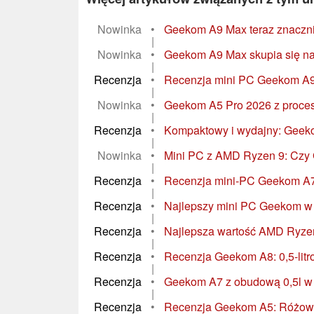
Nowinka
•
Geekom A9 Max teraz znacznie
|
Nowinka
•
Geekom A9 Max skupia się na 
|
Recenzja
•
Recenzja mini PC Geekom A9 
|
Nowinka
•
Geekom A5 Pro 2026 z proce
|
Recenzja
•
Kompaktowy i wydajny: Geeko
|
Nowinka
•
Mini PC z AMD Ryzen 9: Czy 
|
Recenzja
•
Recenzja mini-PC Geekom A7 
|
Recenzja
•
Najlepszy mini PC Geekom w 
|
Recenzja
•
Najlepsza wartość AMD Ryze
|
Recenzja
•
Recenzja Geekom A8: 0,5-lit
|
Recenzja
•
Geekom A7 z obudową 0,5l w 
|
Recenzja
•
Recenzja Geekom A5: Różowy 