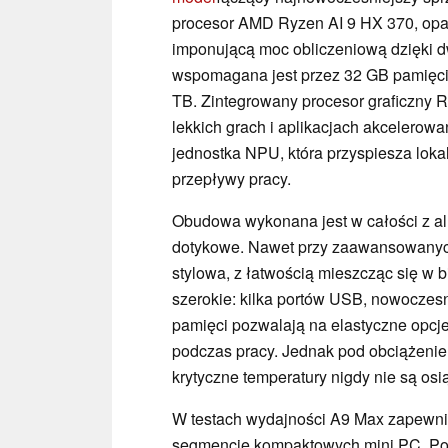
procesor AMD Ryzen AI 9 HX 370, opar
imponującą moc obliczeniową dzięki d
wspomagana jest przez 32 GB pamięc
TB. Zintegrowany procesor graficzny 
lekkich grach i aplikacjach akcelerow
jednostka NPU, która przyspiesza loka
przepływy pracy.
Obudowa wykonana jest w całości z alu
dotykowe. Nawet przy zaawansowanych
stylowa, z łatwością mieszcząc się w 
szerokie: kilka portów USB, nowoczesne
pamięci pozwalają na elastyczne opcje
podczas pracy. Jednak pod obciążenie
krytyczne temperatury nigdy nie są osi
W testach wydajności A9 Max zapewni
segmencie kompaktowych mini PC. Podc