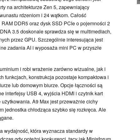
ty na architekturze Zen 5, zapewniający
wunastu rdzeniom i 24 wątkom. Całość
i RAM DDR5 oraz dysk SSD PCIe o pojemności 2
RDNA 3.5 doskonale sprawdza się w multimediach,
anych przez GPU. Szczególnie interesująca jest
lne zadania AI i wyposaża mini PC w przyszłe
minium i robi wrażenie zarówno wizualne, jak i
 funkcjach, konstrukcja pozostaje kompaktowa i
biurze lub domowym biurze. Opcje łączności są
 interfejsy USB 4, wyjścia HDMI i czytnik kart
 użytkowania. A9 Max jest przeważnie cichy
m jednostka chłodząca szybko się rozkręca. Ale
ągane.
a wydajność, która wyznacza standardy w
zas gdy potężni konkurenci, tacy jak Minisforum