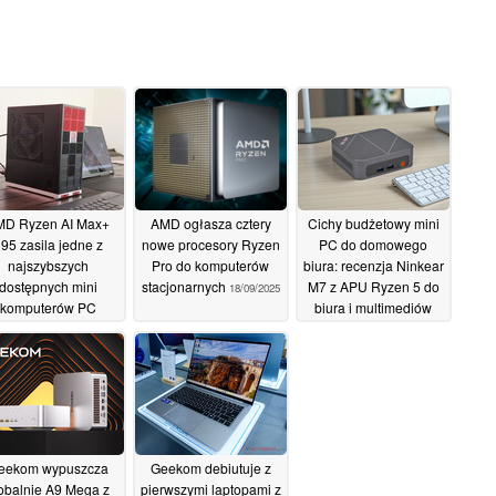
MD Ryzen AI Max+
AMD ogłasza cztery
Cichy budżetowy mini
95 zasila jedne z
nowe procesory Ryzen
PC do domowego
najszybszych
Pro do komputerów
biura: recenzja Ninkear
dostępnych mini
stacjonarnych
M7 z APU Ryzen 5 do
18/09/2025
komputerów PC
biura i multimediów
20/09/2025
17/09/2025
eekom wypuszcza
Geekom debiutuje z
obalnie A9 Mega z
pierwszymi laptopami z