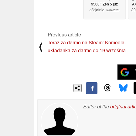
9500F Zen 5 już
A
oficjalnie
39
17/09/2025
Previous article
Teraz za darmo na Steam: Komedia-
⟨
układanka za darmo do 19 września
Editor of the
original arti