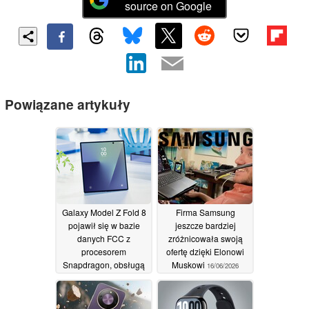
source on Google
Powiązane artykuły
Galaxy Model Z Fold 8
Firma Samsung
pojawił się w bazie
jeszcze bardziej
danych FCC z
zróżnicowała swoją
procesorem
ofertę dzięki Elonowi
Snapdragon, obsługą
Muskowi
16/06/2026
Wi-Fi 7 oraz łącznością
satelitarną
17/06/2026