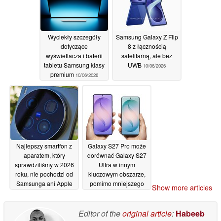
Wyciekły szczegóły
Samsung Galaxy Z Flip
dotyczące
8 z łącznością
wyświetlacza i baterii
satelitarną, ale bez
tabletu Samsung klasy
UWB
10/06/2026
premium
10/06/2026
Najlepszy smartfon z
Galaxy S27 Pro może
aparatem, który
dorównać Galaxy S27
sprawdziliśmy w 2026
Ultra w innym
roku, nie pochodzi od
kluczowym obszarze,
Samsunga ani Apple
pomimo mniejszego
Show more articles
rozmiaru
09/06/2026
06/06/2026
Editor of the
original article
:
Habeeb