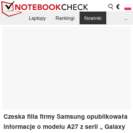
Laptopy
Rankingi
Nowinki
...
Biblioteka
Info
Szukajka recenzji
Czeska filia firmy Samsung opublikowała
informacje o modelu A27 z serii „ Galaxy