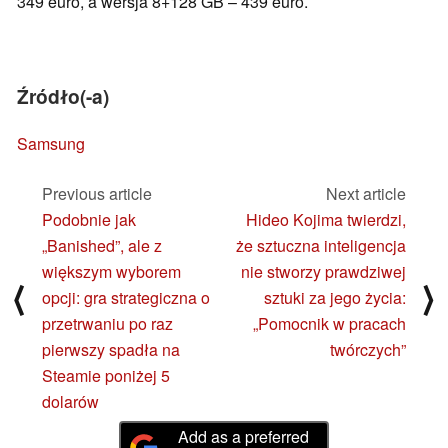
349 euro, a wersja 8+128 GB – 439 euro.
Źródło(-a)
Samsung
Previous article
Next article
Podobnie jak
Hideo Kojima twierdzi,
„Banished”, ale z
że sztuczna inteligencja
większym wyborem
nie stworzy prawdziwej
⟨
⟩
opcji: gra strategiczna o
sztuki za jego życia:
przetrwaniu po raz
„Pomocnik w pracach
pierwszy spadła na
twórczych”
Steamie poniżej 5
dolarów
Add as a preferred