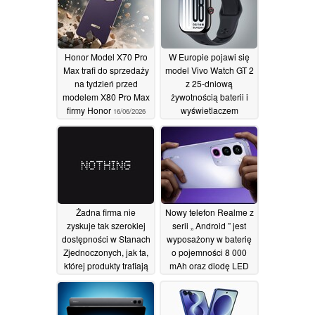
Honor Model X70 Pro
W Europie pojawi się
Max trafi do sprzedaży
model Vivo Watch GT 2
na tydzień przed
z 25-dniową
modelem X80 Pro Max
żywotnością baterii i
firmy Honor
wyświetlaczem
16/06/2026
AMOLED o jasności
2400 nitów
15/06/2026
Żadna firma nie
Nowy telefon Realme z
zyskuje tak szerokiej
serii „ Android ” jest
dostępności w Stanach
wyposażony w baterię
Zjednoczonych, jak ta,
o pojemności 8 000
której produkty trafiają
mAh oraz diodę LED
do sklepów Best Buy
RGB z tyłu
11/06/2026
14/06/2026