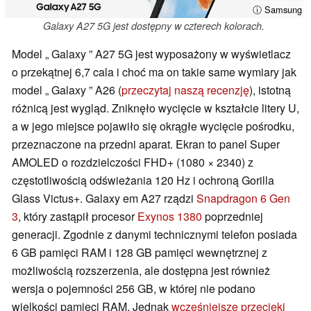
ⓘ Samsung
Galaxy A27 5G jest dostępny w czterech kolorach.
Model „ Galaxy ” A27 5G jest wyposażony w wyświetlacz
o przekątnej 6,7 cala i choć ma on takie same wymiary jak
model „ Galaxy ” A26 (
przeczytaj naszą recenzję
), istotną
różnicą jest wygląd. Zniknęło wycięcie w kształcie litery U,
a w jego miejsce pojawiło się okrągłe wycięcie pośrodku,
przeznaczone na przedni aparat. Ekran to panel Super
AMOLED o rozdzielczości FHD+ (1080 × 2340) z
częstotliwością odświeżania 120 Hz i ochroną Gorilla
Glass Victus+. Galaxy em A27 rządzi
Snapdragon 6 Gen
3
, który zastąpił procesor
Exynos 1380
poprzedniej
generacji. Zgodnie z danymi technicznymi telefon posiada
6 GB pamięci RAM i 128 GB pamięci wewnętrznej z
możliwością rozszerzenia, ale dostępna jest również
wersja o pojemności 256 GB, w której nie podano
wielkości pamięci RAM. Jednak
wcześniejsze przecieki