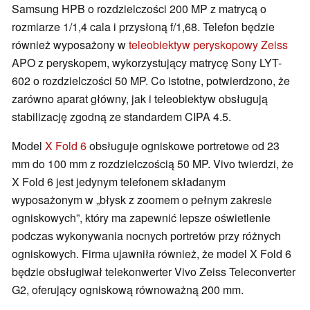
Samsung HPB o rozdzielczości 200 MP z matrycą o
rozmiarze 1/1,4 cala i przysłoną f/1,68. Telefon będzie
również wyposażony w
teleobiektyw peryskopowy Zeiss
APO z peryskopem, wykorzystujący matrycę Sony LYT-
602 o rozdzielczości 50 MP. Co istotne, potwierdzono, że
zarówno aparat główny, jak i teleobiektyw obsługują
stabilizację zgodną ze standardem CIPA 4.5.
Model
X Fold 6
obsługuje ogniskowe portretowe od 23
mm do 100 mm z rozdzielczością 50 MP. Vivo twierdzi, że
X Fold 6 jest jedynym telefonem składanym
wyposażonym w „błysk z zoomem o pełnym zakresie
ogniskowych”, który ma zapewnić lepsze oświetlenie
podczas wykonywania nocnych portretów przy różnych
ogniskowych. Firma ujawniła również, że model X Fold 6
będzie obsługiwał telekonwerter Vivo Zeiss Teleconverter
G2, oferujący ogniskową równoważną 200 mm.