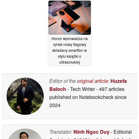
Honor wprowadza na
rynek nowy flagowy
składany smartfon w
stylu książki o
ultrasmukłej
konstrukcji
04/06/2026
Editor of the
original article
:
Huzefa
Baloch
- Tech Writer
- 497 articles
published on Notebookcheck
since
2024
Translator:
Ninh Ngoc Duy
- Editorial