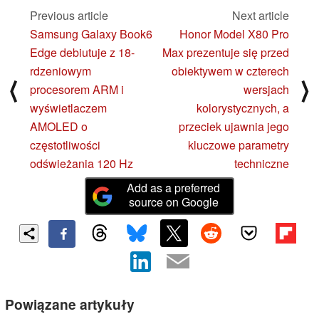
Previous article
Next article
Samsung Galaxy Book6
Honor Model X80 Pro
Edge debiutuje z 18-
Max prezentuje się przed
rdzeniowym
obiektywem w czterech
⟨
⟩
procesorem ARM i
wersjach
wyświetlaczem
kolorystycznych, a
AMOLED o
przeciek ujawnia jego
częstotliwości
kluczowe parametry
odświeżania 120 Hz
techniczne
Add as a preferred
source on Google
Powiązane artykuły