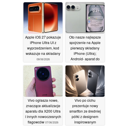
telefonu z
przed premierą
wyświetlaczem
10/06/2026
składanym
13/06/2026
Apple iOS 27 pokazuje
Oto nasze najlepsze
iPhone Ultra UI z
spojrzenie na Apple
wyprzedzeniem, kod
pierwszy składany
wskazuje na składany
iPhone (Ultra);
Android- aparat do
09/06/2026
selfie w stylu tipped
07/06/2026
Vivo ogłasza nowe,
Vivo po cichu
znaczące aktualizacje
prezentuje nowy
aparatu dla X200 Ultra
smartfon ze średniej
i innych nowoczesnych
półki z designem
flagowców
inspirowanym
07/06/2026
iPhone'em 17
06/06/2026