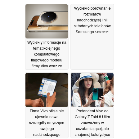
Wyciekło porównanie
rozmiarów
nadchodzącej linii
składanych telefonów
Samsunga
14/06/2026
Wyciekły informacje na
temat kolejnego
kompaktowego
flagowego modelu
firmy Vivo wraz ze
szczegółami
dotyczącymi aparatu
24/06/2026
Firma Vivo oficjalnie
Pretendent Vivo do
ujawnia nowe
Galaxy Z Fold 8 Ultra
szczegóły dotyczące
zauważony w
swojego
oszałamiającej, ale
nadchodzącego
znajomej kolorystyce