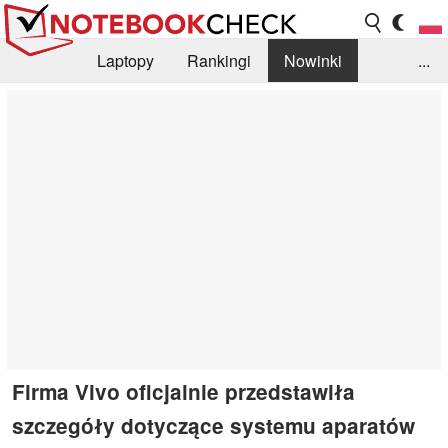
Laptopy
Rankingi
Nowinki
...
Biblioteka
Info
Szukajka recenzji
Firma Vivo oficjalnie przedstawiła
szczegóły dotyczące systemu aparatów