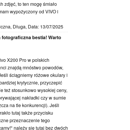
h zdjęć, to ten mogę śmiało
ęt mam wypożyczony od VIVO i
iczna, Długa, Data: 13/07/2025
 fotograficzna bestia! Warto
ivo X200 Pro w polskich
enci znajdą mnóstwo powodów,
Jeśli ściągniemy różowe okulary i
rdziej krytycznie, przyczepić
le też stosunkowo wysokiej ceny,
porywającej nakładki czy w sumie
za na tle konkurencji). Jeśli
akło tutaj także przycisku
iczne przeznaczenie tego
camy!" należy się tutaj bez dwóch