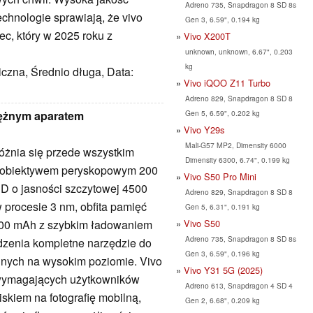
Adreno 735, Snapdragon 8 SD 8s
chnologie sprawiają, że vivo
Gen 3, 6.59", 0.194 kg
ec, który w 2025 roku z
Vivo X200T
unknown, unknown, 6.67", 0.203
kg
iczna, Średnio długa, Data:
Vivo iQOO Z11 Turbo
Adreno 829, Snapdragon 8 SD 8
Gen 5, 6.59", 0.202 kg
otężnym aparatem
Vivo Y29s
Mali-G57 MP2, Dimensity 6000
różnia się przede wszystkim
Dimensity 6300, 6.74", 0.199 kg
eobiektywem peryskopowym 200
Vivo S50 Pro Mini
 o jasności szczytowej 4500
Adreno 829, Snapdragon 8 SD 8
 procesie 3 nm, obfita pamięć
Gen 5, 6.31", 0.191 kg
Vivo S50
00 mAh z szybkim ładowaniem
Adreno 735, Snapdragon 8 SD 8s
ądzenia kompletne narzędzie do
Gen 3, 6.59", 0.196 kg
ialnych na wysokim poziomie. Vivo
Vivo Y31 5G (2025)
 wymagających użytkowników
Adreno 613, Snapdragon 4 SD 4
skiem na fotografię mobilną,
Gen 2, 6.68", 0.209 kg