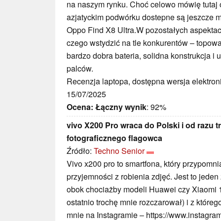
na naszym rynku. Choć celowo mówię tutaj 
azjatyckim podwórku dostepne są jeszcze m
Oppo Find X8 Ultra.W pozostałych aspektac
czego wstydzić na tle konkurentów – topowa
bardzo dobra bateria, solidna konstrukcja i
palców.
Recenzja laptopa, dostępna wersja elektron
15/07/2025
Ocena:
Łączny wynik
: 92%
vivo X200 Pro wraca do Polski i od razu t
fotograficznego flagowca
Źródło:
Techno Senior
Vivo x200 pro to smartfona, który przypomni
przyjemności z robienia zdjęć. Jest to jeden
obok chociażby modeli Huawei czy Xiaomi 15 
ostatnio trochę mnie rozczarował) i z które
mnie na Instagramie – https://www.instagram