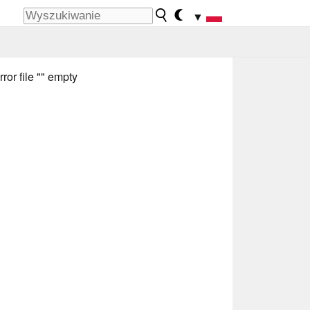
▼
rror file "" empty