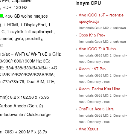
3 PPI, Capacitive
innym CPU
k, HDR, 120 Hz
Vivo iQOO 15T – recenzje i
, 456 GB wolne miejsce
specyfikacja
, 1 HDMI, 1 DisplayPort, 1
Immortalis-G925 MC12, unknown
 1 czytnik linii papilarnych,
Oppo K15 Pro+
ometer, gyro, proximity,
Immortalis-G925 MC12, unknown
st
Vivo iQOO Z10 Turbo+
Fi 5/ax = Wi-Fi 6/ Wi-Fi 6E 6 GHz
Immortalis-G925 MC12, Dimensity
850/900/1800/1900MHz; 3G:
9000 Dimensity 9400+
E: B34/B38/B39/B40/B41; 4G
Xiaomi 15T Pro
B18/B19/B20/B26/B28A/B66;
Immortalis-G925 MC12, Dimensity
n77/n78/n79, Dual SIM, LTE,
9000 Dimensity 9400+
Xiaomi Redmi K80 Ultra
Immortalis-G925 MC12, Dimensity
mm): 8.2 x 162.36 x 75.95
9000 Dimensity 9400+
 Carbon Anode (Gen. 2)
OnePlus Ace 5 Ultra
e ładowanie / Quickcharge
Immortalis-G925 MC12, Dimensity
9000 Dimensity 9400+
Vivo X200s
m, OIS) + 200 MPix (3.7x