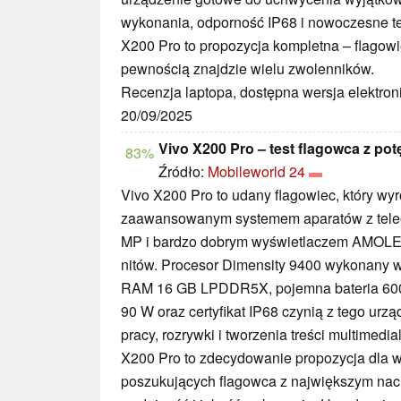
wykonania, odporność IP68 i nowoczesne te
X200 Pro to propozycja kompletna – flagowi
pewnością znajdzie wielu zwolenników.
Recenzja laptopa, dostępna wersja elektron
20/09/2025
Vivo X200 Pro – test flagowca z p
83%
Źródło:
Mobileworld 24
Vivo X200 Pro to udany flagowiec, który wy
zaawansowanym systemem aparatów z tel
MP i bardzo dobrym wyświetlaczem AMOLED
nitów. Procesor Dimensity 9400 wykonany w
RAM 16 GB LPDDR5X, pojemna bateria 60
90 W oraz certyfikat IP68 czynią z tego urz
pracy, rozrywki i tworzenia treści multimed
X200 Pro to zdecydowanie propozycja dla
poszukujących flagowca z największym naci