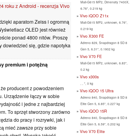
Mali-G615 MP2, Dimensity 7400X,
4 roku z Android - recenzja Vivo
6.76", 0.219 kg
Vivo iQOO Z11x
dzięki aparatom Zeiss i ogromną
Mali-G615 MP2, unknown, 6.76",
Wyświetlacz OLED jest również
0.219 kg
Vivo X300 FE
eście ponad 4800 nitów. Proszę
Adreno 829, Snapdragon 8 SD 8
y dowiedzieć się, gdzie napotyka
Gen 5, 6.31", 0.1902 kg
Vivo V70 FE
Mali-G615 MP2, unknown, 6.83",
asy premium i potężną
0.2 kg
Vivo x300s
, , ", 0 kg
a, że producent z powodzeniem
Vivo iQOO 15 Ultra
u. Urządzenie łączy w sobie
Adreno 840, Snapdragon 8 SD 8
ydajność i jedne z najbardziej
Elite Gen 5, 6.85", 0.227 kg
Vivo iQOO 15R
m. To sprzęt stworzony zarówno
Adreno 840, Snapdragon 8 SD 8
zia do pracy i rozrywki, jak i
Elite Gen 5, 6.59", 0.202 kg
chcą mieć zawsze przy sobie
Vivo V70 Elite
ych chwil. Wysoka jakość