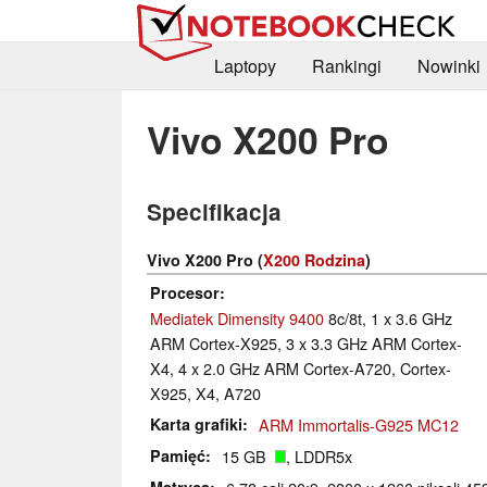
Laptopy
Rankingi
Nowinki
Vivo X200 Pro
Specifikacja
Vivo X200 Pro (
X200 Rodzina
)
Procesor
Mediatek Dimensity 9400
8c/8t, 1 x 3.6 GHz
ARM Cortex-X925, 3 x 3.3 GHz ARM Cortex-
X4, 4 x 2.0 GHz ARM Cortex-A720, Cortex-
X925, X4, A720
Karta grafiki
ARM Immortalis-G925 MC12
Pamięć
15 GB
, LDDR5x