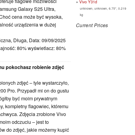
oferuje flagowe możliwości
Vivo Y31d
amsung Galaxy S25 Ultra,
unknown, unknown, 6.75", 0.219
kg
. Choć cena może być wysoka,
alność urządzenia w dużej
Current Prices
iczna, Długa, Data: 09/09/2025
ajność: 80% wyświetlacz: 80%
mu pokochasz robienie zdjęć
bionych zdjęć – tyle wystarczyło,
00 Pro. Przypadł mi on do gustu
mógłby być moim prywatnym
ny, kompletny flagowiec, któremu
zachwyca. Zdjęcia zrobione Vivo
moim odczuciu – jest to
ów do zdjęć, jakie możemy kupić