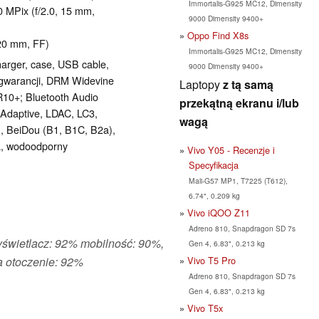
Immortalis-G925 MC12, Dimensity
0 MPix (f/2.0, 15 mm,
9000 Dimensity 9400+
Oppo Find X8s
20 mm, FF)
Immortalis-G925 MC12, Dimensity
harger, case, USB cable,
9000 Dimensity 9400+
) gwarancji, DRM Widevine
Laptopy
z tą samą
10+; Bluetooth Audio
przekątną ekranu i/lub
Adaptive, LDAC, LC3,
wagą
, BeiDou (B1, B1C, B2a),
a, wodoodporny
Vivo Y05 - Recenzje i
Specyfikacja
Mali-G57 MP1, T7225 (T612),
6.74", 0.209 kg
Vivo iQOO Z11
Adreno 810, Snapdragon SD 7s
yświetlacz: 92% mobilność: 90%,
Gen 4, 6.83", 0.213 kg
Vivo T5 Pro
 otoczenie: 92%
Adreno 810, Snapdragon SD 7s
Gen 4, 6.83", 0.213 kg
Vivo T5x