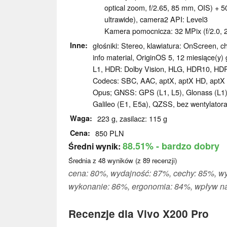
optical zoom, f/2.65, 85 mm, OIS) + 5
ultrawide), camera2 API: Level3
Kamera pomocnicza: 32 MPix (f/2.0, 
Inne
głośniki: Stereo, klawiatura: OnScreen, c
info material, OriginOS 5, 12 miesiące(y
L1, HDR: Dolby Vision, HLG, HDR10, HDR
Codecs: SBC, AAC, aptX, aptX HD, aptX 
Opus; GNSS: GPS (L1, L5), Glonass (L1)
Galileo (E1, E5a), QZSS, bez wentylator
Waga
223 g, zasilacz: 115 g
Cena
850 PLN
88.51%
- bardzo dobry
Średni wynik:
Średnia z
48
wyników (z
89
recenzji)
cena: 80%, wydajność: 87%, cechy: 85%, w
wykonanie: 86%, ergonomia: 84%, wpływ na
Recenzje dla Vivo X200 Pro