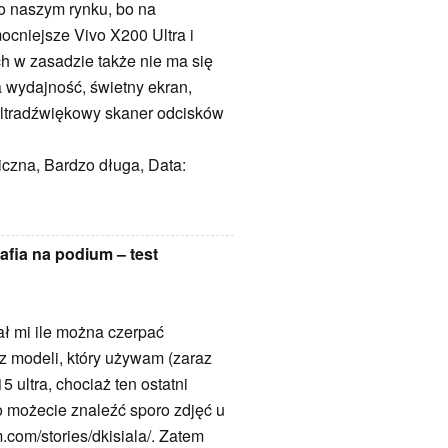
o naszym rynku, bo na
ocniejsze Vivo X200 Ultra i
h w zasadzie także nie ma się
 wydajność, świetny ekran,
 ultradźwiękowy skaner odcisków
iczna, Bardzo długa, Data:
rafia na podium – test
ał mi ile można czerpać
 z modeli, który używam (zaraz
ultra, chociaż ten ostatni
go możecie znaleźć sporo zdjęć u
.com/stories/dkisiala/. Zatem