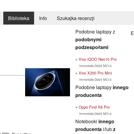
Biblioteka
Info
Szukajka recenzji
Podobne laptopy z
E
podobnymi
podzespołami
Vivo iQOO Neo10 Pro
Immortalis-G925 MC12
Vivo X200 Pro Mini
Immortalis-G925 MC12
Podobne laptopy
innego
producenta
Oppo Find X8 Pro
Immortalis-G925 MC12
Notebooki
innego
producenta
i/lub
z