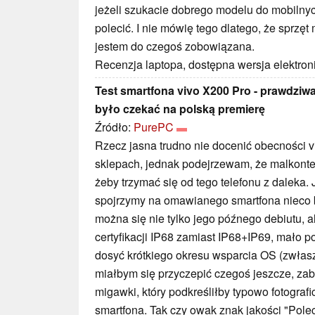
jeżeli szukacie dobrego modelu do mobilnyc
polecić. I nie mówię tego dlatego, że sprz
jestem do czegoś zobowiązana.
Recenzja laptopa, dostępna wersja elektron
Test smartfona vivo X200 Pro - prawdziwa
było czekać na polską premierę
Źródło:
PurePC
Rzecz jasna trudno nie docenić obecności v
sklepach, jednak podejrzewam, że malkont
żeby trzymać się od tego telefonu z daleka. 
spojrzymy na omawianego smartfona nieco ba
można się nie tylko jego późnego debiutu, a
certyfikacji IP68 zamiast IP68+IP69, mało 
dosyć krótkiego okresu wsparcia OS (zwłaszc
miałbym się przyczepić czegoś jeszcze, zabr
migawki, który podkreśliłby typowo fotograf
smartfona. Tak czy owak znak jakości "Pole