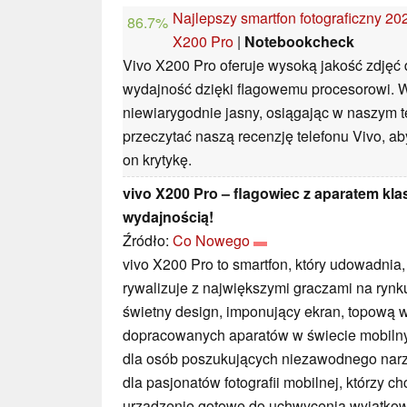
Najlepszy smartfon fotograficzny 202
86.7%
X200 Pro
|
Notebookcheck
Vivo X200 Pro oferuje wysoką jakość zdjęć 
wydajność dzięki flagowemu procesorowi. 
niewiarygodnie jasny, osiągając w naszym t
przeczytać naszą recenzję telefonu Vivo, ab
on krytykę.
vivo X200 Pro – flagowiec z aparatem kl
wydajnością!
Źródło:
Co Nowego
vivo X200 Pro to smartfon, który udowadni
rywalizuje z największymi graczami na rynk
świetny design, imponujący ekran, topową w
dopracowanych aparatów w świecie mobilny
dla osób poszukujących niezawodnego narzęd
dla pasjonatów fotografii mobilnej, którzy 
urządzenie gotowe do uchwycenia wyjątkow