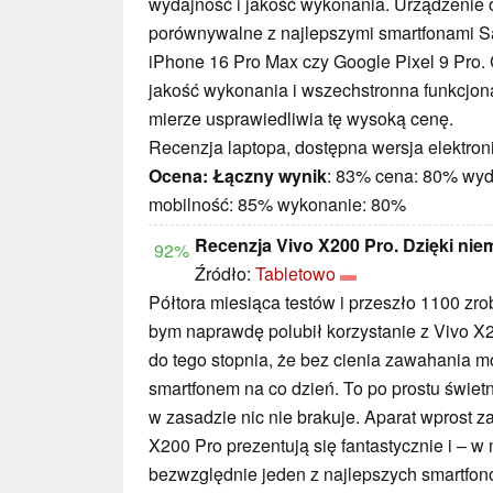
wydajność i jakość wykonania. Urządzenie 
porównywalne z najlepszymi smartfonami S
iPhone 16 Pro Max czy Google Pixel 9 Pro
jakość wykonania i wszechstronna funkcjon
mierze usprawiedliwia tę wysoką cenę.
Recenzja laptopa, dostępna wersja elektron
Ocena:
Łączny wynik
: 83% cena: 80% wyd
mobilność: 85% wykonanie: 80%
Recenzja Vivo X200 Pro. Dzięki nie
92%
Źródło:
Tabletowo
Półtora miesiąca testów i przeszło 1100 zro
bym naprawdę polubił korzystanie z Vivo X2
do tego stopnia, że bez cienia zawahania 
smartfonem na co dzień. To po prostu świet
w zasadzie nic nie brakuje. Aparat wprost 
X200 Pro prezentują się fantastycznie i – w 
bezwzględnie jeden z najlepszych smartfon