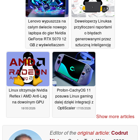
Lenovo wypuszcza na
Deweloperzy Linuksa
całym świecie nowego
przytłoczeni raportami
laptopa do gier Nvidia
o błędach
GeForce RTX 5070 12
generowanymi przez
GB z wyświetlaczem
sztuczną inteligencję
OLED 165 Hz
20/05/2026
18/05/2026
Linux otrzymuje Nvidia
Proton-CachyOS 11
Reflex i AMD Anti-Lag
posuwa Linux gaming
na dowolnym GPU
dalej dzięki integracji z
OptiScaler
18/05/2026
17/05/2026
Show more articles
Editor of the
original article
:
Codrut