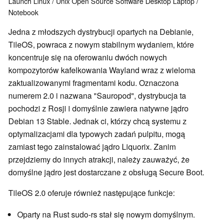
Launch
Linux / Unix
Open Source
Software
Desktop
Laptop /
Notebook
Jedna z młodszych dystrybucji opartych na Debianie,
TileOS, powraca z nowym stabilnym wydaniem, które
koncentruje się na oferowaniu dwóch nowych
kompozytorów kafelkowania Wayland wraz z wieloma
zaktualizowanymi fragmentami kodu. Oznaczona
numerem 2.0 i nazwana "Sauropod", dystrybucja ta
pochodzi z Rosji i domyślnie zawiera natywne jądro
Debian 13 Stable. Jednak ci, którzy chcą systemu z
optymalizacjami dla typowych zadań pulpitu, mogą
zamiast tego zainstalować jądro Liquorix. Zanim
przejdziemy do innych atrakcji, należy zauważyć, że
domyślne jądro jest dostarczane z obsługą Secure Boot.
TileOS 2.0 oferuje również następujące funkcje:
Oparty na Rust sudo-rs stał się nowym domyślnym.