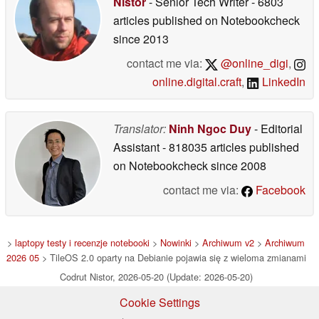
Nistor
- Senior Tech Writer
- 6803
articles published on Notebookcheck
since 2013
contact me via:
@online_digi
,
online.digital.craft
,
LinkedIn
Translator:
Ninh Ngoc Duy
- Editorial
Assistant
- 818035 articles published
on Notebookcheck
since 2008
contact me via:
Facebook
>
laptopy testy i recenzje notebooki
>
Nowinki
>
Archiwum v2
>
Archiwum
2026 05
> TileOS 2.0 oparty na Debianie pojawia się z wieloma zmianami
Codrut Nistor, 2026-05-20 (Update: 2026-05-20)
Cookie Settings