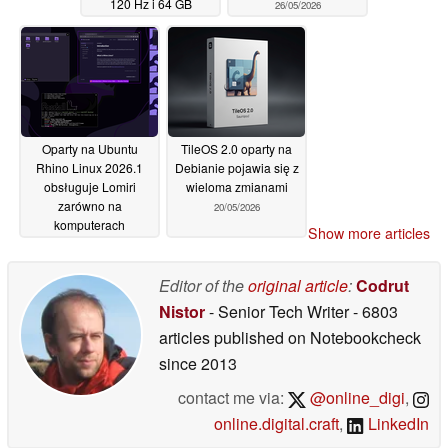
120 Hz i 64 GB
26/05/2026
pamięci RAM
04/06/2026
Oparty na Ubuntu
TileOS 2.0 oparty na
Rhino Linux 2026.1
Debianie pojawia się z
obsługuje Lomiri
wieloma zmianami
zarówno na
20/05/2026
komputerach
Show more articles
stacjonarnych, jak i
urządzeniach
mobilnych
Editor of the
original article
:
Codrut
26/05/2026
Nistor
- Senior Tech Writer
- 6803
articles published on Notebookcheck
since 2013
contact me via:
@online_digi
,
online.digital.craft
,
LinkedIn