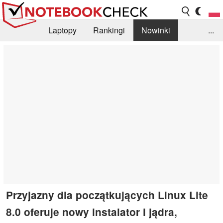
Laptopy
Rankingi
Nowinki
...
Biblioteka
Info
Szukajka recenzji
Przyjazny dla początkujących Linux Lite
8.0 oferuje nowy instalator i jądra,