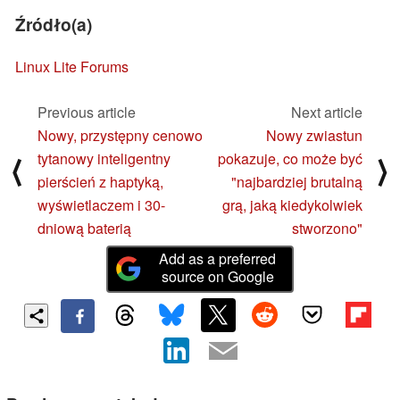
Źródło(a)
Linux Lite Forums
Previous article
Next article
Nowy, przystępny cenowo
Nowy zwiastun
tytanowy inteligentny
pokazuje, co może być
⟨
⟩
pierścień z haptyką,
"najbardziej brutalną
wyświetlaczem i 30-
grą, jaką kiedykolwiek
dniową baterią
stworzono"
Add as a preferred
source on Google