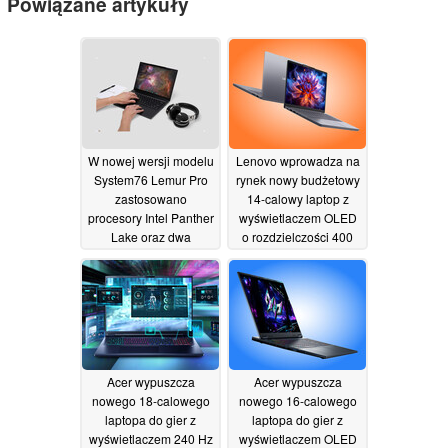
Powiązane artykuły
W nowej wersji modelu
Lenovo wprowadza na
System76 Lemur Pro
rynek nowy budżetowy
zastosowano
14-calowy laptop z
procesory Intel Panther
wyświetlaczem OLED
Lake oraz dwa
o rozdzielczości 400
rozmiary ekranu
nitów i dwoma
gniazdami na dyski
02/07/2026
SSD
04/06/2026
Acer wypuszcza
Acer wypuszcza
nowego 18-calowego
nowego 16-calowego
laptopa do gier z
laptopa do gier z
wyświetlaczem 240 Hz
wyświetlaczem OLED