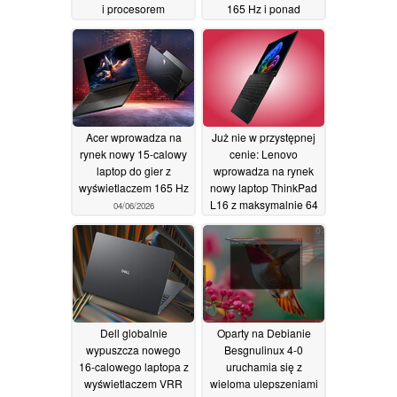
i procesorem
165 Hz i ponad
graficznym RTX 5080
dwukrotnie dłuższą
żywotnością baterii niż
04/06/2026
starszy model
04/06/2026
Acer wprowadza na
Już nie w przystępnej
rynek nowy 15-calowy
cenie: Lenovo
laptop do gier z
wprowadza na rynek
wyświetlaczem 165 Hz
nowy laptop ThinkPad
L16 z maksymalnie 64
04/06/2026
GB pamięci RAM i
procesorami AMD
04/06/2026
Dell globalnie
Oparty na Debianie
wypuszcza nowego
Besgnulinux 4-0
16-calowego laptopa z
uruchamia się z
wyświetlaczem VRR
wieloma ulepszeniami