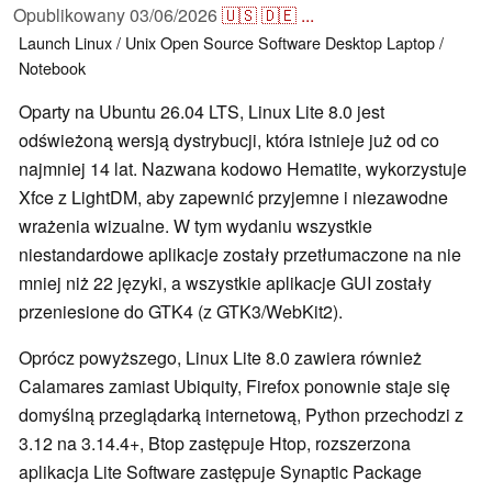
Opublikowany
03/06/2026
🇺🇸
🇩🇪
...
Launch
Linux / Unix
Open Source
Software
Desktop
Laptop /
Notebook
Oparty na Ubuntu 26.04 LTS, Linux Lite 8.0 jest
odświeżoną wersją dystrybucji, która istnieje już od co
najmniej 14 lat. Nazwana kodowo Hematite, wykorzystuje
Xfce z LightDM, aby zapewnić przyjemne i niezawodne
wrażenia wizualne. W tym wydaniu wszystkie
niestandardowe aplikacje zostały przetłumaczone na nie
mniej niż 22 języki, a wszystkie aplikacje GUI zostały
przeniesione do GTK4 (z GTK3/WebKit2).
Oprócz powyższego, Linux Lite 8.0 zawiera również
Calamares zamiast Ubiquity, Firefox ponownie staje się
domyślną przeglądarką internetową, Python przechodzi z
3.12 na 3.14.4+, Btop zastępuje Htop, rozszerzona
aplikacja Lite Software zastępuje Synaptic Package