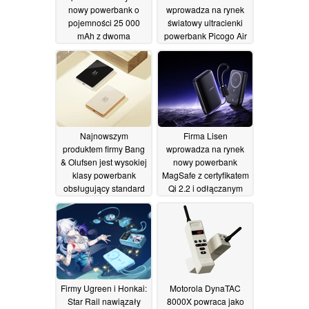
nowy powerbank o
wprowadza na rynek
pojemności 25 000
światowy ultracienki
mAh z dwoma
powerbank Picogo Air
wyświetlaczami i
z technologią
dwoma wbudowanymi
ładowania
kablami
magnetycznego o
16/07/2026
mocy 20 W
07/07/2026
Najnowszym
Firma Lisen
produktem firmy Bang
wprowadza na rynek
& Olufsen jest wysokiej
nowy powerbank
klasy powerbank
MagSafe z certyfikatem
obsługujący standard
Qi 2.2 i odłączanym
Qi2, a nie słuchawki
kablem
02/07/2026
05/07/2026
Firmy Ugreen i Honkai:
Motorola DynaTAC
Star Rail nawiązały
8000X powraca jako