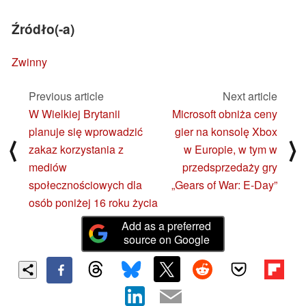
Źródło(-a)
Zwinny
Previous article
Next article
W Wielkiej Brytanii
Microsoft obniża ceny
planuje się wprowadzić
gier na konsolę Xbox
⟨
⟩
zakaz korzystania z
w Europie, w tym w
mediów
przedsprzedaży gry
społecznościowych dla
„Gears of War: E-Day”
osób poniżej 16 roku życia
Add as a preferred
source on Google