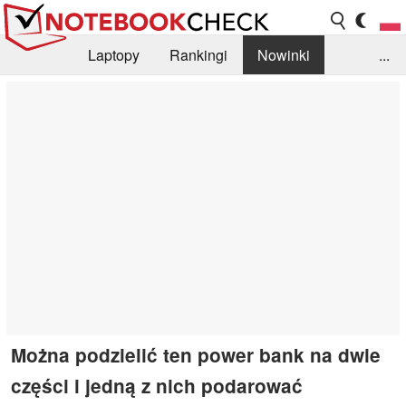
Laptopy
Rankingi
Nowinki
...
Biblioteka
Info
Szukajka recenzji
Można podzielić ten power bank na dwie
części i jedną z nich podarować