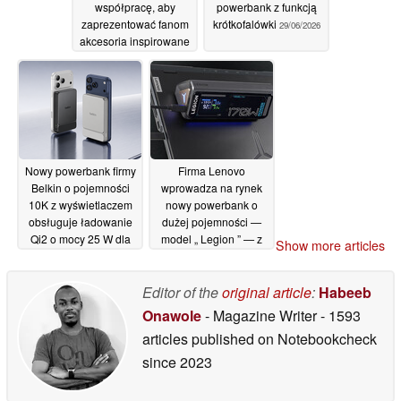
współpracę, aby
powerbank z funkcją
zaprezentować fanom
krótkofalówki
29/06/2026
akcesoria inspirowane
postacią Yao Guang
30/06/2026
Nowy powerbank firmy
Firma Lenovo
Belkin o pojemności
wprowadza na rynek
10K z wyświetlaczem
nowy powerbank o
obsługuje ładowanie
dużej pojemności —
Qi2 o mocy 25 W dla
model „ Legion ” — z
Show more articles
urządzeń iPhone i
funkcją szybkiego
Pixel
ładowania o mocy 170
25/06/2026
W
Editor of the
original article
:
Habeeb
17/06/2026
Onawole
- Magazine Writer
- 1593
articles published on Notebookcheck
since 2023