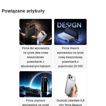
Powiązane artykuły
Firma Itel wprowadza
Firma Xiaomi
na rynek dwa nowe
wprowadza na rynek
kieszonkowe
nowy kieszonkowy
powerbanki z
powerbank o
wbudowanymi kablami
pojemności 20 000
i wyświetlaczami
mAh z wbudowanym
kablem i
28/07/2026
wyświetlaczem
23/07/2026
Firma Joyroom
Grubość zaledwie 6,8
wprowadza na rynek
mm: firma Baseus