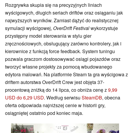
Rozgrywka skupia się na precyzyjnych liniach
wyścigowych, długich seriach driftów oraz osiąganiu jak
najwyższych wyników. Zamiast dążyć do realistycznej
symulacji wyścigowej,
OverDrift Festival
wykorzystuje
przystępny model sterowania w stylu gier
zręcznościowych, obsługujący zarówno kontrolery, jak i
kierownice z funkcją force feedback. System tuningu
pozwala graczom dostosowywać osiągi pojazdów oraz
tworzyć własne projekty za pomocą wbudowanego
edytora malowań. Na platformie Steam ta gra wyścigowa z
driftem autorstwa OverDrift Crew jest objęta 37-
procentową zniżką do 14 lipca, co obniża cenę z
9,99
USD do 6,29 USD
. Według serwisu
SteamDB
, obecna
oferta odpowiada najniższej cenie w historii gry,
osiągniętej ostatnio pod koniec maja.