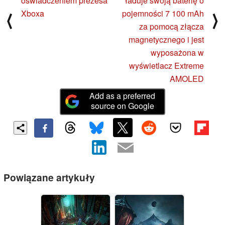
oświadczeniem prezesa
ładuje swoją baterię o
Xboxa
pojemności 7 100 mAh
⟨
⟩
za pomocą złącza
magnetycznego i jest
wyposażona w
wyświetlacz Extreme
AMOLED
Add as a preferred
source on Google
Powiązane artykuły