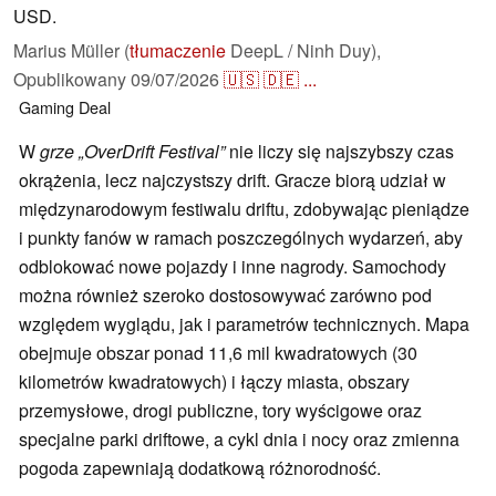
USD.
Marius Müller (
tłumaczenie
DeepL / Ninh Duy),
Opublikowany
09/07/2026
🇺🇸
🇩🇪
...
Gaming
Deal
W
grze „OverDrift Festival”
nie liczy się najszybszy czas
okrążenia, lecz najczystszy drift. Gracze biorą udział w
międzynarodowym festiwalu driftu, zdobywając pieniądze
i punkty fanów w ramach poszczególnych wydarzeń, aby
odblokować nowe pojazdy i inne nagrody. Samochody
można również szeroko dostosowywać zarówno pod
względem wyglądu, jak i parametrów technicznych. Mapa
obejmuje obszar ponad 11,6 mil kwadratowych (30
kilometrów kwadratowych) i łączy miasta, obszary
przemysłowe, drogi publiczne, tory wyścigowe oraz
specjalne parki driftowe, a cykl dnia i nocy oraz zmienna
pogoda zapewniają dodatkową różnorodność.