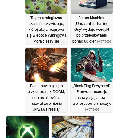
Ta gra strategiczna
Steam Machine:
czasu rzeczywistego,
„Unscientific Testing
której akcja rozgrywa
Guy” wydaje werdykt
się w epoce Wikingów i
po przetestowaniu
która cieszy się
ponad 60 gier
10/07/2026
uznaniem 85% graczy,
jest dostępna na
platformie Steam z 72-
procentową zniżką
11/07/2026
Fani obawiają się o
„Black Flag Resynced”:
przyszłość gry DOOM,
Pierwsze recenzje
ponieważ twórca
zachwycają fanów –
nazwał zwolnienia
ale jest pewien haczyk
„krwawą rzezią”
10/07/2026
10/07/2026