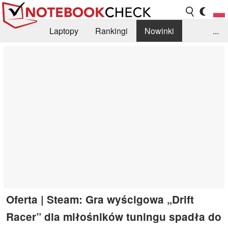
Laptopy
Rankingi
Nowinki
...
Biblioteka
Info
Szukajka recenzji
Oferta | Steam: Gra wyścigowa „Drift
Racer” dla miłośników tuningu spadła do