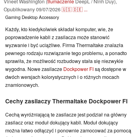
Vineet Washington (
tłumaczenie
DeepL / Ninh Duy),
Opublikowany
09/07/2026
🇺🇸
🇩🇪
...
Gaming
Desktop
Accessory
Każdy, kto kiedykolwiek składał komputer, wie, że
poprowadzenie kabli z zasilacza może stanowić
wyzwanie i być uciążliwe. Firma Thermaltake znalazła
pewnego rodzaju rozwiązanie tego problemu, a ponadto
sprawiła, że możliwość rozbudowy stała się niezwykle
wygodna. Nowe zasilacze
Dockpower FI
są dostępne w
dwóch wersjach kolorystycznych i o różnych mocach
znamionowych.
Cechy zasilaczy Thermaltake Dockpower FI
Cechą wyróżniającą te zasilacze jest podział na główny
zasilacz oraz moduł dokujący kabli. Moduł dokujący
można łatwo odłączyć i ponownie zamocować za pomocą