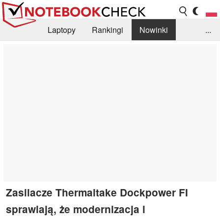
Laptopy
Rankingi
Nowinki
...
Biblioteka
Info
Szukajka recenzji
Zasilacze Thermaltake Dockpower FI
sprawiają, że modernizacja i