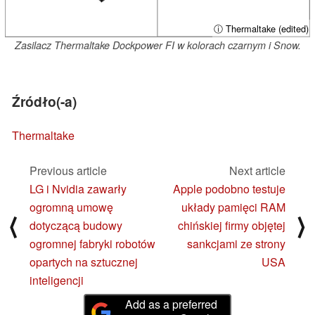
ⓘ Thermaltake (edited)
Zasilacz Thermaltake Dockpower FI w kolorach czarnym i Snow.
Źródło(-a)
Thermaltake
Previous article
Next article
LG i Nvidia zawarły
Apple podobno testuje
ogromną umowę
układy pamięci RAM
⟨
⟩
dotyczącą budowy
chińskiej firmy objętej
ogromnej fabryki robotów
sankcjami ze strony
opartych na sztucznej
USA
inteligencji
Add as a preferred