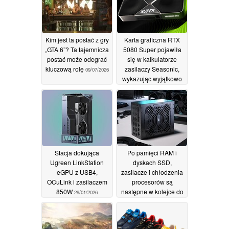
Kim jest ta postać z gry
Karta graficzna RTX
„GTA 6”? Ta tajemnicza
5080 Super pojawiła
postać może odegrać
się w kalkulatorze
kluczową rolę
zasilaczy Seasonic,
09/07/2026
wykazując wyjątkowo
wysokie
zapotrzebowanie na
moc
08/07/2026
Stacja dokująca
Po pamięci RAM i
Ugreen LinkStation
dyskach SSD,
eGPU z USB4,
zasilacze i chłodzenia
OCuLink i zasilaczem
procesorów są
850W
następne w kolejce do
29/01/2026
podwyżek cen
11/01/2026