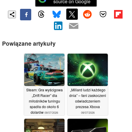
source on Google
Powiązane artykuły
Steam: Gra wyścigowa
„Miliard ludzi każdego
„Drift Racer” dla
dnia” – fani zaskoczeni
miłośników tuningu
oświadczeniem
spadła do około 6
prezesa Xboxa
dolarów
09/07/2026
09/07/2026