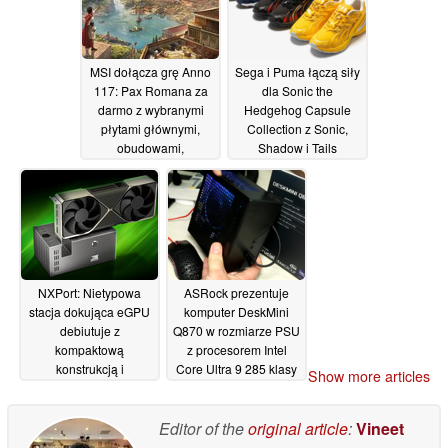
MSI dołącza grę Anno
Sega i Puma łączą siły
117: Pax Romana za
dla Sonic the
darmo z wybranymi
Hedgehog Capsule
płytami głównymi,
Collection z Sonic,
obudowami,
Shadow i Tails
chłodzeniami i
04/10/2025
zasilaczami, oferta trwa
do 13 grudnia
13/11/2025
NXPort: Nietypowa
ASRock prezentuje
stacja dokująca eGPU
komputer DeskMini
debiutuje z
Q870 w rozmiarze PSU
kompaktową
z procesorem Intel
konstrukcją i
Core Ultra 9 285 klasy
Show more articles
zasilaczem 650 W
desktop
23/05/2025
09/09/2025
Editor of the
original article
:
Vineet