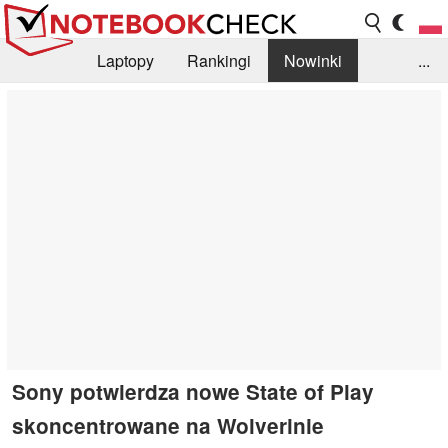
Laptopy
Rankingi
Nowinki
...
Biblioteka
Info
Szukajka recenzji
Sony potwierdza nowe State of Play
skoncentrowane na Wolverinie