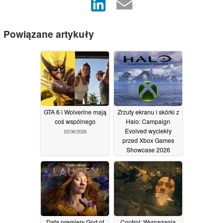
Powiązane artykuły
GTA 6 i Wolverine mają
Zrzuty ekranu i skórki z
coś wspólnego
Halo: Campaign
Evolved wyciekły
23/06/2026
przed Xbox Games
Showcase 2026
06/06/2026
Data premiery God of
Control: Wymagania