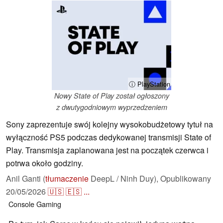
ⓘ PlayStation
Nowy State of Play został ogłoszony
z dwutygodniowym wyprzedzeniem
Sony zaprezentuje swój kolejny wysokobudżetowy tytuł na
wyłączność PS5 podczas dedykowanej transmisji State of
Play. Transmisja zaplanowana jest na początek czerwca i
potrwa około godziny.
Anil Ganti (
tłumaczenie
DeepL / Ninh Duy),
Opublikowany
20/05/2026
🇺🇸
🇪🇸
...
Console
Gaming