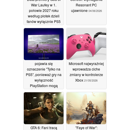
War Laufey w 1.
Resonant PC
połowie 2027 roku
ujawnione
04/06/2026
według plotek dzieli
fanów wyłącznie PS5
05/06/2026
pojawia się
Microsoft najwyraźniej
oznaczenie "Tylko na
wprowadza ciche
PS5", ponieważ gry na
zmiany w kontrolerze
wyłączność
Xbox
21/05/2026
PlayStation mogą
ominąć PC
02/06/2026
GTA 6: Fani tracą
"Faye of War":