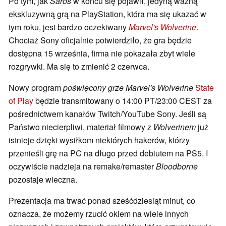
Po tym, jak
Saros
w końcu się pojawił, jedyną ważną
ekskluzywną grą na PlayStation, która ma się ukazać w
tym roku, jest bardzo oczekiwany
Marvel's Wolverine
.
Chociaż Sony oficjalnie potwierdziło, że gra będzie
dostępna 15 września, firma nie pokazała zbyt wiele
rozgrywki. Ma się to zmienić 2 czerwca.
Nowy program
poświęcony grze Marvel's Wolverine
State
of Play
będzie transmitowany o 14:00 PT/23:00 CEST za
pośrednictwem kanałów Twitch/YouTube Sony. Jeśli są
Państwo niecierpliwi, materiał filmowy z
Wolverinem
już
istnieje dzięki wysiłkom niektórych hakerów, którzy
przenieśli grę na PC na długo przed debiutem na PS5. I
oczywiście nadzieja na remake/remaster
Bloodborne
pozostaje wieczna.
Prezentacja ma trwać ponad sześćdziesiąt minut, co
oznacza, że możemy rzucić okiem na wiele innych