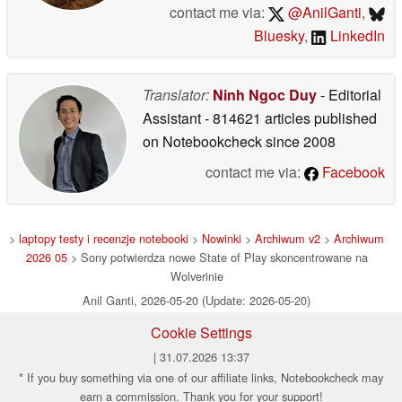
contact me via:
@AnilGanti
,
Bluesky
,
LinkedIn
Translator:
Ninh Ngoc Duy
- Editorial
Assistant
- 814621 articles published
on Notebookcheck
since 2008
contact me via:
Facebook
>
laptopy testy i recenzje notebooki
>
Nowinki
>
Archiwum v2
>
Archiwum
2026 05
> Sony potwierdza nowe State of Play skoncentrowane na
Wolverinie
Anil Ganti, 2026-05-20 (Update: 2026-05-20)
Cookie Settings
| 31.07.2026 13:37
* If you buy something via one of our affiliate links, Notebookcheck may
earn a commission. Thank you for your support!