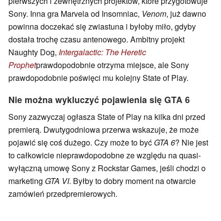
pierwszych i zewnętrznych projektów, które przygotowuje
Sony. Inna gra Marvela od Insomniac,
Venom
, już dawno
powinna doczekać się zwiastuna i byłoby miło, gdyby
dostała trochę czasu antenowego. Ambitny projekt
Naughty Dog,
Intergalactic: The Heretic
Prophet
prawdopodobnie otrzyma miejsce, ale Sony
prawdopodobnie poświęci mu kolejny State of Play.
Nie można wykluczyć pojawienia się GTA 6
Sony zazwyczaj ogłasza State of Play na kilka dni przed
premierą. Dwutygodniowa przerwa wskazuje, że może
pojawić się coś dużego. Czy może to być
GTA 6
? Nie jest
to całkowicie nieprawdopodobne ze względu na quasi-
wyłączną umowę Sony z Rockstar Games, jeśli chodzi o
marketing
GTA VI
. Byłby to dobry moment na otwarcie
zamówień przedpremierowych.