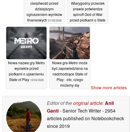
cierpliwość przed
Wiarygodny przeciek
dzisiejszym
prawie potwierdza
ogłoszeniem wyników
spinoff God of War
finansowych
przed plotkami o State
21/05/2026
of Play
14/05/2026
Nowa nazwa gry Metro
Nowa gra Metro może
wyciekła przed
być zapowiedziana na
plotkami o ujawnieniu
nadchodzące State of
State of Play
Play - oto, czego
12/04/2026
możemy się
Show more articles
spodziewać
11/04/2026
Editor of the
original article
:
Anil
Ganti
- Senior Tech Writer
- 2954
articles published on Notebookcheck
since 2019