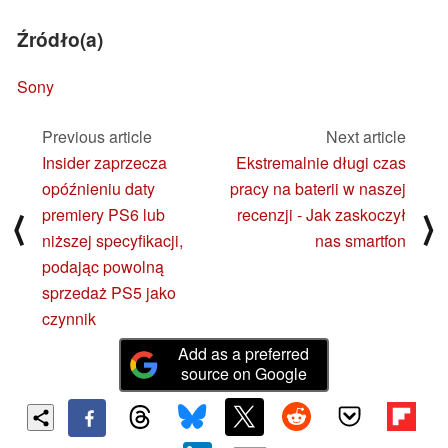
Źródło(a)
Sony
Previous article
Next article
Insider zaprzecza
Ekstremalnie długi czas
opóźnieniu daty
pracy na baterii w naszej
premiery PS6 lub
recenzji - Jak zaskoczył
⟨
⟩
niższej specyfikacji,
nas smartfon
podając powolną
sprzedaż PS5 jako
czynnik
Add as a preferred
source on Google