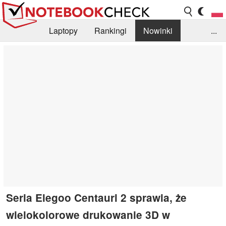
Laptopy
Rankingi
Nowinki
...
Biblioteka
Info
Szukajka recenzji
Seria Elegoo Centauri 2 sprawia, że
wielokolorowe drukowanie 3D w