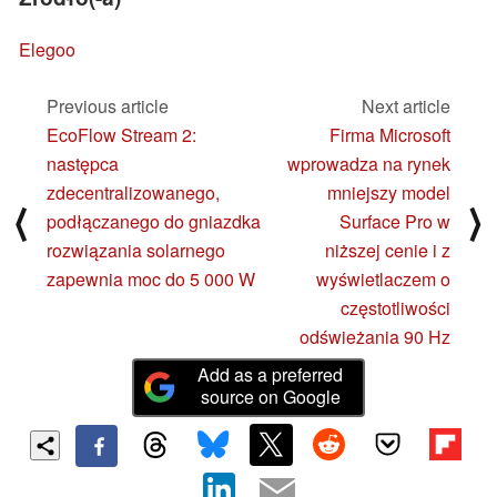
Elegoo
Previous article
Next article
EcoFlow Stream 2:
Firma Microsoft
następca
wprowadza na rynek
zdecentralizowanego,
mniejszy model
⟨
⟩
podłączanego do gniazdka
Surface Pro w
rozwiązania solarnego
niższej cenie i z
zapewnia moc do 5 000 W
wyświetlaczem o
częstotliwości
odświeżania 90 Hz
Add as a preferred
source on Google