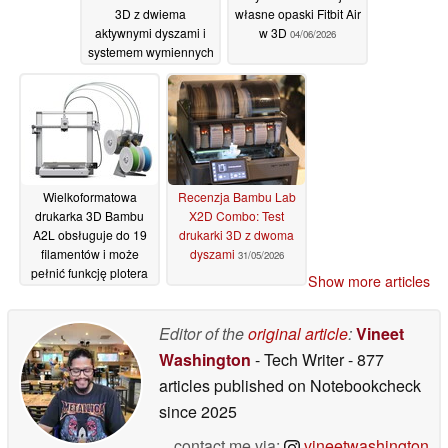
3D z dwiema
własne opaski Fitbit Air
aktywnymi dyszami i
w 3D
04/06/2026
systemem wymiennych
głowic
08/06/2026
Wielkoformatowa
Recenzja Bambu Lab
drukarka 3D Bambu
X2D Combo: Test
A2L obsługuje do 19
drukarki 3D z dwoma
filamentów i może
dyszami
31/05/2026
pełnić funkcję plotera
Show more articles
01/06/2026
Editor of the
original article
:
Vineet
Washington
- Tech Writer
- 877
articles published on Notebookcheck
since 2025
contact me via:
vineetwashington