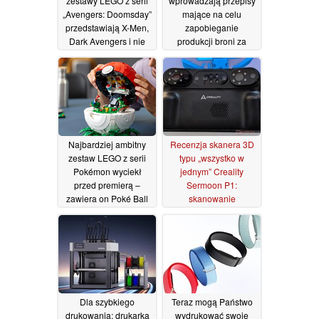
zestawy LEGO z serii
wprowadzają przepisy
„Avengers: Doomsday”
mające na celu
przedstawiają X-Men,
zapobieganie
Dark Avengers i nie
produkcji broni za
tylko
pomocą drukarek 3D
17/07/2026
12/07/2026
Najbardziej ambitny
Recenzja skanera 3D
zestaw LEGO z serii
typu „wszystko w
Pokémon wyciekł
jednym” Creality
przed premierą –
Sermoon P1:
zawiera on Poké Ball
skanowanie
składający się z 2 343
bezprzewodowe z
elementów, w którym
niezawodną precyzją
kryje się cały świat
26/06/2026
07/07/2026
Dla szybkiego
Teraz mogą Państwo
drukowania: drukarka
wydrukować swoje