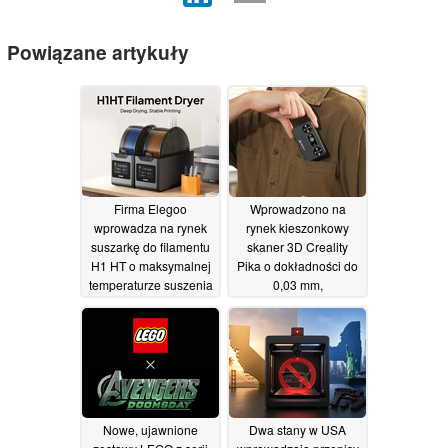
Powiązane artykuły
Firma Elegoo
Wprowadzono na
wprowadza na rynek
rynek kieszonkowy
suszarkę do filamentu
skaner 3D Creality
H1 HT o maksymalnej
Pika o dokładności do
temperaturze suszenia
0,03 mm,
wynoszącej 85°C
umożliwiający
skanowanie bez
24/07/2026
markerów
23/07/2026
Nowe, ujawnione
Dwa stany w USA