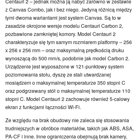
Centauri 2 – jednak można ją nabyć zarówno w zestawie
z Canvas Combo, jak i bez niego. Jedyną różnicą między
tymi dwoma wariantami jest system Canvas. Są to w
zasadzie okrojone wersje modelu Centauri Carbon 2,
pozbawione zamkniętej komory. Model Centauri 2
charakteryzuje się tym samym rozmiarem platformy – 256
x 256 x 256 mm – oraz maksymalną prędkością druku
wynoszącą do 500 mm/s, podobnie jak model Carbon 2.
Urządzenie jest wyposażone w 121-punktowy system
poziomowania stołu, dyszę ze stali utwardzanej
mosiądzem o maksymalnej temperaturze 350 stopni C
oraz podgrzewany stół o maksymalnej temperaturze 110
stopni C. Model Centauri 2 zachowuje również 5-calowy
ekran z funkcjami łączności Wi-Fi.
Ze względu na brak obudowy nie zaleca się stosowania
trudniejszych w obróbce materiałów, takich jak ABS, ASA,
PA-CF i inne. Inne ograniczenia obejmują brak kamery,