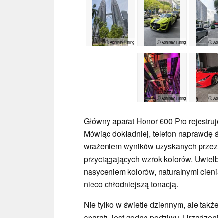
ⓘ Abhinav Fating
ⓘ Abhinav Fating
ⓘ Abh
ⓘ Abhinav Fating
ⓘ Abh
Główny aparat Honor 600 Pro rejestruj
Mówiąc dokładniej, telefon naprawdę ś
wrażeniem wyników uzyskanych przez 
przyciągających wzrok kolorów. Uwiel
nasyceniem kolorów, naturalnymi cie
nieco chłodniejszą tonacją.
Nie tylko w świetle dziennym, ale tak
aparatu jest godna podziwu. Urządze