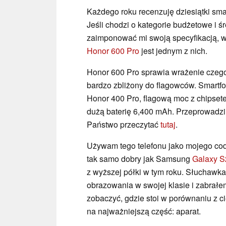
Każdego roku recenzuję dziesiątki sma
Jeśli chodzi o kategorie budżetowe i ś
zaimponować mi swoją specyfikacją, 
Honor 600 Pro
jest jednym z nich.
Honor 600 Pro sprawia wrażenie czegoś 
bardzo zbliżony do flagowców. Smartf
Honor 400 Pro, flagową moc z chipset
dużą baterię 6,400 mAh. Przeprowadzil
Państwo przeczytać
tutaj
.
Używam tego telefonu jako mojego cod
tak samo dobry jak Samsung
Galaxy S
z wyższej półki w tym roku. Słuchawka
obrazowania w swojej klasie i zabrałem
zobaczyć, gdzie stoi w porównaniu z ci
na najważniejszą część: aparat.