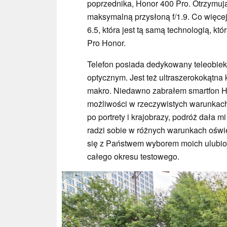
poprzednika, Honor 400 Pro. Otrzymuj
maksymalną przysłoną f/1.9. Co więcej
6.5, która jest tą samą technologią, k
Pro Honor.
Telefon posiada dedykowany teleobiek
optycznym. Jest też ultraszerokokątna
makro. Niedawno zabrałem smartfon Ho
możliwości w rzeczywistych warunkach.
po portrety i krajobrazy, podróż dała 
radzi sobie w różnych warunkach oświ
się z Państwem wyborem moich ulubio
całego okresu testowego.