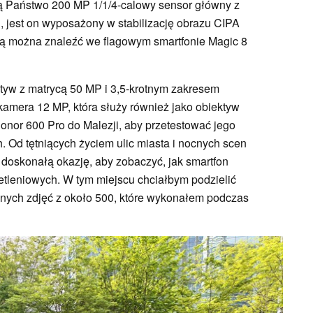
ą Państwo 200 MP 1/1/4-calowy sensor główny z
, jest on wyposażony w stabilizację obrazu CIPA
tórą można znaleźć we flagowym smartfonie Magic 8
tyw z matrycą 50 MP i 3,5-krotnym zakresem
 kamera 12 MP, która służy również jako obiektyw
nor 600 Pro do Malezji, aby przetestować jego
 Od tętniących życiem ulic miasta i nocnych scen
mi doskonałą okazję, aby zobaczyć, jak smartfon
etleniowych. W tym miejscu chciałbym podzielić
nych zdjęć z około 500, które wykonałem podczas