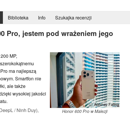
Biblioteka
Info
Szukajka recenzji
0 Pro, jestem pod wrażeniem jego
 200 MP,
raszerokokątnemu
 Pro ma najlepszą
nowym. Smartfon nie
ki, ale także
zięki wysokiej jakości
atu.
ⓘ Abhinav Fating
DeepL / Ninh Duy),
Honor 600 Pro w Malezji