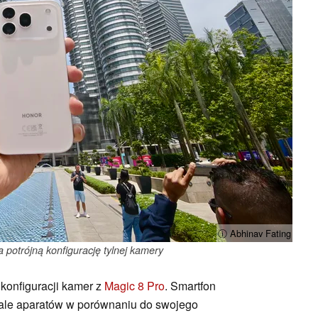
ⓘ Abhinav Fating
 potrójną konfigurację tylnej kamery
 konfiguracji kamer z
Magic 8 Pro
. Smartfon
iale aparatów w porównaniu do swojego