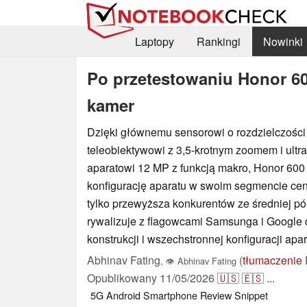
Laptopy
Rankingi
Nowinki
Po przetestowaniu Honor 60
kamer
Dzięki głównemu sensorowi o rozdzielczości
teleobiektywowi z 3,5-krotnym zoomem i ult
aparatowi 12 MP z funkcją makro, Honor 600
konfigurację aparatu w swoim segmencie ce
tylko przewyższa konkurentów ze średniej pół
rywalizuje z flagowcami Samsunga i Google d
konstrukcji i wszechstronnej konfiguracji apar
Abhinav Fating
(
tłumaczenie
,
👁
Abhinav Fating
Opublikowany
11/05/2026
🇺🇸
🇪🇸
...
5G
Android
Smartphone
Review Snippet