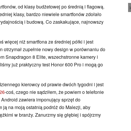
rtfonów, od klasy budżetowej po średnią i flagową.
redniej klasy, bardzo niewiele smartfonów zdołało
wydajnością i budową. Co zaskakujące, najnowszy
więcej niż smartfona ze średniej półki i jest
on otrzymał zupełnie nowy design w porównaniu do
em Snapdragon 8 Elite, wszechstronne kamery i
iśmy już praktyczny test Honor 600 Pro i mogą go
ziennego kierowcy od prawie dwóch tygodni i jest
26
-coś, czego nie sądziłem, że powiem o telefonie
 Android zawiera imponujący sprzęt do
 ją na moją ostatnią podróż do Malezji, aby
ężkimi w branży. Zanurzmy się głębiej i spójrzmy