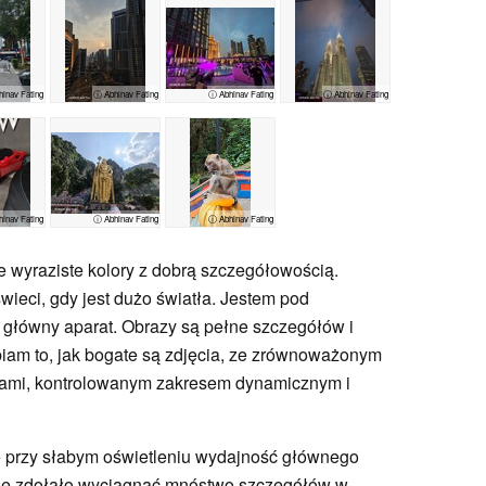
inav Fating
ⓘ Abhinav Fating
ⓘ Abhinav Fating
ⓘ Abhinav Fating
inav Fating
ⓘ Abhinav Fating
ⓘ Abhinav Fating
e wyraziste kolory z dobrą szczegółowością.
wieci, gdy jest dużo światła. Jestem pod
główny aparat. Obrazy są pełne szczegółów i
biam to, jak bogate są zdjęcia, ze zrównoważonym
niami, kontrolowanym zakresem dynamicznym i
że przy słabym oświetleniu wydajność głównego
nie zdołało wyciągnąć mnóstwo szczegółów w