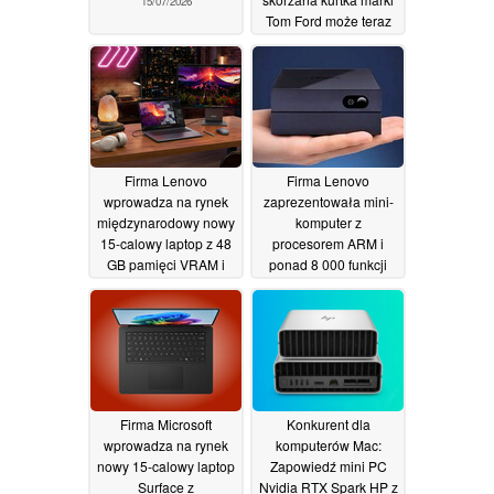
15/07/2026
Tom Ford może teraz
stać się Państwa
własnością za cenę 16
kart graficznych RTX
5090
11/07/2026
Firma Lenovo
Firma Lenovo
wprowadza na rynek
zaprezentowała mini-
międzynarodowy nowy
komputer z
15-calowy laptop z 48
procesorem ARM i
GB pamięci VRAM i
ponad 8 000 funkcji
wyświetlaczem OLED
opartych na sztucznej
o częstotliwości
inteligencji
18/06/2026
odświeżania 165 Hz
19/06/2026
Firma Microsoft
Konkurent dla
wprowadza na rynek
komputerów Mac:
nowy 15-calowy laptop
Zapowiedź mini PC
Surface z
Nvidia RTX Spark HP z