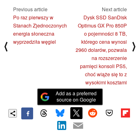
Previous article
Next article
Po raz pierwszy w
Dysk SSD SanDisk
Stanach Zjednoczonych
Optimus GX Pro 850P
energia słoneczna
o pojemności 8 TB,
wyprzedziła węgiel
którego cena wynosi
⟨
⟩
2960 dolarów, pozwala
na rozszerzenie
pamięci konsoli PS5,
choć wiąże się to z
wysokimi kosztami
Add as a preferred
source on Google