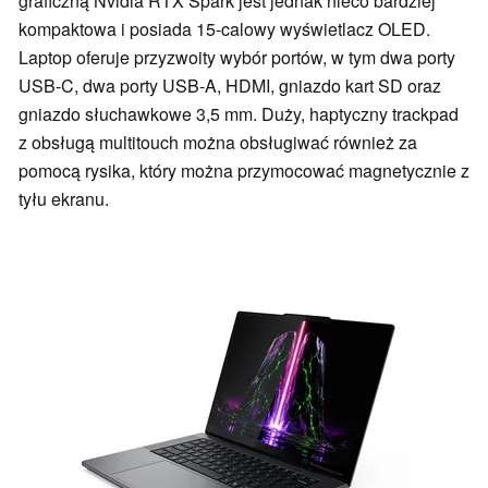
graficzną Nvidia RTX Spark jest jednak nieco bardziej
kompaktowa i posiada 15-calowy wyświetlacz OLED.
Laptop oferuje przyzwoity wybór portów, w tym dwa porty
USB-C, dwa porty USB-A, HDMI, gniazdo kart SD oraz
gniazdo słuchawkowe 3,5 mm. Duży, haptyczny trackpad
z obsługą multitouch można obsługiwać również za
pomocą rysika, który można przymocować magnetycznie z
tyłu ekranu.