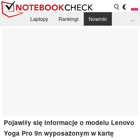
Laptopy
Rankingi
Nowinki
...
Biblioteka
Info
Szukajka recenzji
Pojawiły się informacje o modelu Lenovo
Yoga Pro 9n wyposażonym w kartę