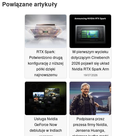
Powiązane artykuły
RTX Spark:
W pierwszym wycieku
Potwierdzono drugą
dotyczącym Cinebench
konfigurację z niższej
2026 pojawił się układ
półki dzięki
Nvidia RTX Spark Arm
najnowszemu
19/07/2026
sterownikowi
22/07/2026
Usługa Nvidia
Podpisana przez
GeForce Now
prezesa firmy Nvidia,
debiutuje w Indiach
Jensena Huanga,
skórzana kurtka marki