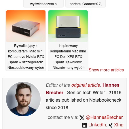
wyświetlaczem o
portami ConnectX-7,
wyższej rozdzielczości
do 128 GB pamięci
i wydajniejszymi
RAM
08/06/2026
procesorami
17/06/2026
Rywalizujący z
Inspirowany
komputerami Mac mini
komputerami Mac mini
PC Lenovo Nvidia RTX
PC Dell XPS RTX
Spark w szczegółach:
Spark ujawniony:
Niespodziewany wybór
Niezrównany wybór
Show more articles
portów, do 128 GB
portów, do 128 GB
pamięci RAM
pamięci RAM
08/06/2026
08/06/2026
Editor of the
original article
:
Hannes
Brecher
- Senior Tech Writer
- 21915
articles published on Notebookcheck
since 2018
contact me via:
@HannesBrecher
,
LinkedIn
,
Xing