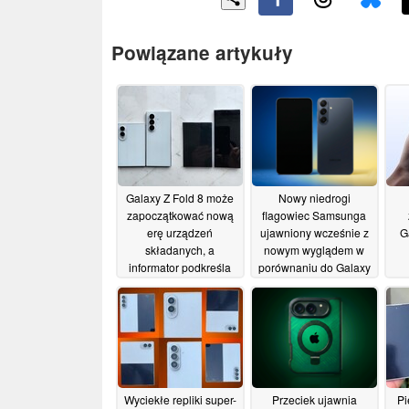
Powiązane artykuły
Galaxy Z Fold 8 może
Nowy niedrogi
zapoczątkować nową
flagowiec Samsunga
erę urządzeń
ujawniony wcześnie z
G
składanych, a
nowym wyglądem w
informator podkreśla
porównaniu do Galaxy
zalety jego wagi i linii
S25 FE
07/06/2026
zagięcia
25/06/2026
Wyciekłe repliki super-
Przeciek ujawnia
Pi