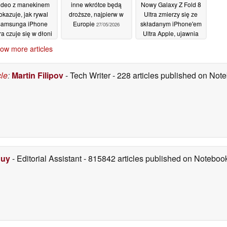
ideo z manekinem
inne wkrótce będą
Nowy Galaxy Z Fold 8
okazuje, jak rywal
droższe, najpierw w
Ultra zmierzy się ze
amsunga iPhone
Europie
składanym iPhone'em
27/05/2026
ra czuje się w dłoni
Ultra Apple, ujawnia
przeciek
28/05/2026
25/05/2026
ow more articles
cle
:
Martin Filipov
- Tech Writer
- 228 articles published on No
Duy
- Editorial Assistant
- 815842 articles published on Notebo