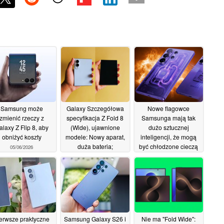
Samsung może
Galaxy Szczegółowa
Nowe flagowce
zmienić rzeczy z
specyfikacja Z Fold 8
Samsunga mają tak
alaxy Z Flip 8, aby
(Wide), ujawnione
dużo sztucznej
obniżyć koszty
modele: Nowy aparat,
inteligencji, że mogą
duża bateria;
być chłodzone cieczą
05/06/2026
wyświetlacz bez
lub powietrzem, aby
zagnieceń w 201g
zapobiec przegrzaniu,
ujawnia przeciek
02/06/2026
01/06/2026
erwsze praktyczne
Samsung Galaxy S26 i
Nie ma "Fold Wide":