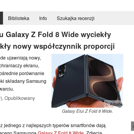
Biblioteka
Info
Szukajka recenzji
u Galaxy Z Fold 8 Wide wyciekły
ykły nowy współczynnik proporcji
de ujawniają nowy,
chraniaczy ekranu,
pośrednie porównanie
roki składany Samsung
warciu.
),
Opublikowany
ⓘ Alibaba
Galaxy Etui Z Fold 8 Wide.
z jednego z najlepszych typerów smartfonów dają
dzącego Samsunga
Galaxy Z Fold 8 Wide
. Zdjęcia