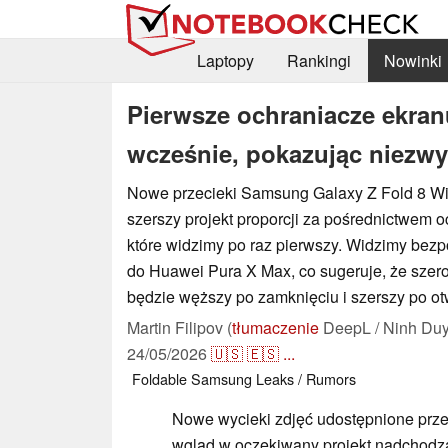
Laptopy
Rankingi
Nowinki
Pierwsze ochraniacze ekran
wcześnie, pokazując niezw
Nowe przecieki Samsung Galaxy Z Fold 8 Wi
szerszy projekt proporcji za pośrednictwem o
które widzimy po raz pierwszy. Widzimy bez
do Huawei Pura X Max, co sugeruje, że sze
będzie węższy po zamknięciu i szerszy po ot
Martin Filipov (
tłumaczenie
DeepL / Ninh Duy
24/05/2026
🇺🇸
🇪🇸
...
Foldable
Samsung
Leaks / Rumors
Nowe wycieki zdjęć udostępnione prze
wgląd w oczekiwany projekt nadcho