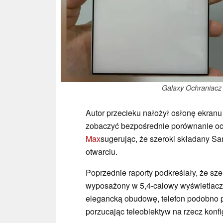
Galaxy Ochraniacz 
Autor przecieku nałożył osłonę ekranu
zobaczyć bezpośrednie porównanie oc
Max
sugerując, że szeroki składany S
otwarciu.
Poprzednie raporty podkreślały, że sz
wyposażony w 5,4-calowy wyświetlacz 
elegancką obudowę, telefon podobno p
porzucając teleobiektyw na rzecz konf