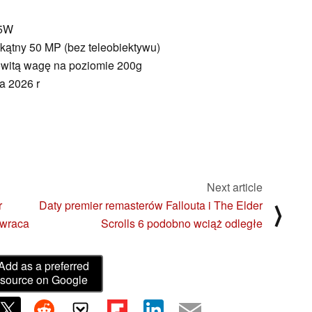
45W
okątny 50 MP (bez teleobiektywu)
owitą wagę na poziomie 200g
a 2026 r
Next article
r
Daty premier remasterów Fallouta i The Elder
⟩
owraca
Scrolls 6 podobno wciąż odległe
Add as a preferred
source on Google