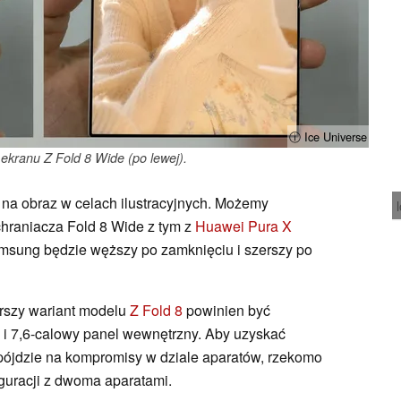
ⓘ Ice Universe
ekranu Z Fold 8 Wide (po lewej).
 na obraz w celach ilustracyjnych. Możemy
hraniacza Fold 8 Wide z tym z
Huawei Pura X
amsung będzie węższy po zamknięciu i szerszy po
erszy wariant modelu
Z Fold 8
powinien być
i 7,6-calowy panel wewnętrzny. Aby uzyskać
ójdzie na kompromisy w dziale aparatów, rzekomo
iguracji z dwoma aparatami.