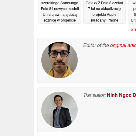
szerokiego Samsunga
Galaxy Z Fold 8 czekał
w
Fold 8 i nowych modeli
7 lat na aktualizację
p
Ultra ujawniają dużą
projektu Apple
S
różnicę w projekcie
składany iPhone
Ult
dostaje od pierwszego
31/05/2026
Sh
dnia
30/05/2026
Editor of the
original arti
Translator:
Ninh Ngoc 